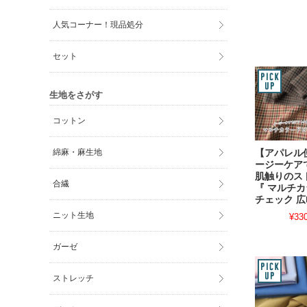
人気コーナー！現品処分
セット
生地をさがす
コットン
綿麻・麻生地
【アパレル
ージーケア
肌触りのス
合繊
『 マルチ
チェック 
ニット生地
¥33
ガーゼ
ストレッチ