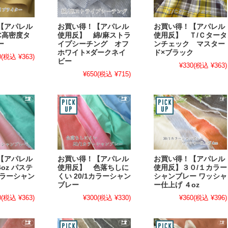
【アパレル
お買い得！【アパレル
お買い得！【アパレル
C高密度タ
使用反】 綿/麻ストラ
使用反】 Ｔ/Ｃタータ
ー
イプシーチング オフ
ンチェック マスター
ホワイト×ダークネイ
ド×ブラック
0
(税込 ¥363)
ビー
¥330
(税込 ¥363)
¥650
(税込 ¥715)
【アパレル
お買い得！【アパレル
お買い得！【アパレル
oz パステ
使用反】 色落ちしに
使用反】３０/１カラー
1カラーシャン
くい 20/1カラーシャン
シャンブレー ワッシャ
ブレー
ー仕上げ ４oz
0
(税込 ¥363)
¥300
(税込 ¥330)
¥360
(税込 ¥396)