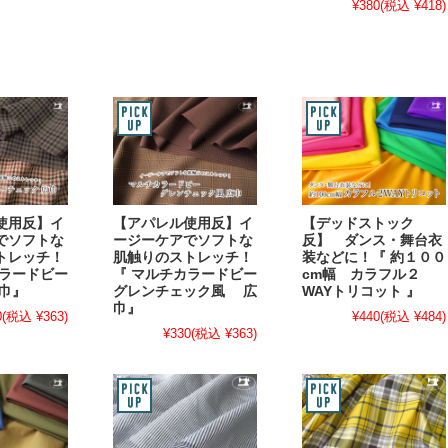
¥380
(税込 ¥418)
使用反】イ
【アパレル使用反】イ
【デッドストック
でソフトな
ージーケアでソフトな
反】 ダンス・舞台衣
トレッチ！
肌触りのストレッチ！
装などに！『 約１００
カラードビー
『 マルチカラードビー
cm幅 カラフル２
広巾』
グレンチェック風 広
WAYトリコット 』
巾』
0
(税込 ¥363)
¥440
(税込 ¥484)
¥330
(税込 ¥363)