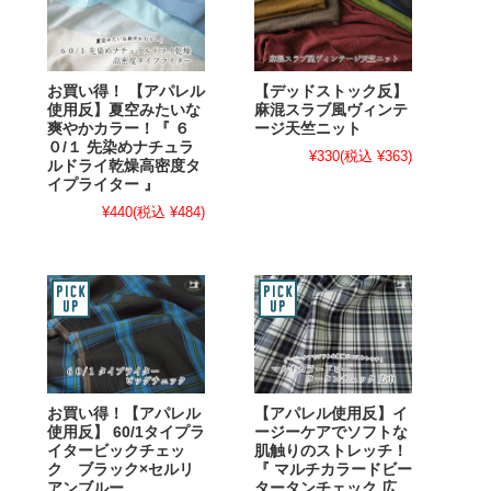
お買い得！ 【アパレル
【デッドストック反】
使用反】夏空みたいな
麻混スラブ風ヴィンテ
爽やかカラー！『 ６
ージ天竺ニット
０/１ 先染めナチュラ
¥330
(税込 ¥363)
ルドライ乾燥高密度タ
イプライター 』
¥440
(税込 ¥484)
お買い得！【アパレル
【アパレル使用反】イ
使用反】 60/1タイプラ
ージーケアでソフトな
イタービックチェッ
肌触りのストレッチ！
ク ブラック×セルリ
『 マルチカラードビー
アンブルー
タータンチェック 広