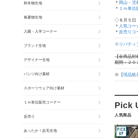
＊
岡山・児
秋冬物生地
＊
１ｍ単位
春夏物生地
◇８月５日
＊
人気コー
入園・入学コーナー
＊
反売りコ
※リバティ
ブランド生地
【全商品対称
デザイナー生地
期間：２０
パンツ向け素材
※
【現品処
スポーツウェア向け素材
１ｍ単位販売コーナー
人気商品
反売り
あったか！起毛生地