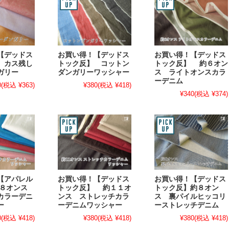
【デッドス
お買い得！【デッドス
お買い得！【デッドス
 カス残し
トック反】 コットン
トック反】 約６オン
ガリー
ダンガリーワッシャー
ス ライトオンスカラ
ーデニム
0
(税込 ¥363)
¥380
(税込 ¥418)
¥340
(税込 ¥374)
【アパレル
お買い得！【デッドス
お買い得！【デッドス
 ８オンス
トック反】 約１１オ
トック反】約８オン
カラーデニ
ンス ストレッチカラ
ス 裏パイルヒッコリ
ー
ーデニムワッシャー
ーストレッチデニム
0
(税込 ¥418)
¥380
(税込 ¥418)
¥380
(税込 ¥418)