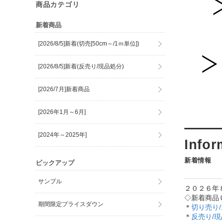
商品カテゴリ
新着商品
[2026/8/5]新着(切売[50cm～/1ｍ単位])
[2026/8/5]新着(反売り/現品処分)
[2026/7月]新着商品
[2026年1月～6月]
[2024年～2025年]
新着情報
ピックアップ
サンプル
２０２６年
◇新着商品
期間限定プライスダウン
＊
切り売り
＊
反売り/