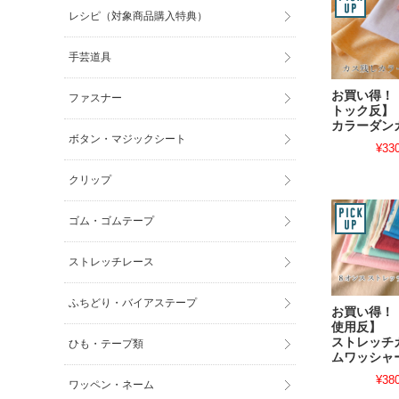
レシピ（対象商品購入特典）
手芸道具
お買い得！
ファスナー
トック反】
カラーダン
ボタン・マジックシート
¥33
クリップ
ゴム・ゴムテープ
ストレッチレース
ふちどり・バイアステープ
お買い得！
使用反】
ストレッチ
ひも・テープ類
ムワッシャ
¥38
ワッペン・ネーム