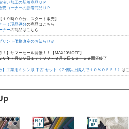
島洗い加工の新着商品ＵＰ
販売コーナーの新着商品ＵＰ
【１９時００分～スタート販売】
ナー！現品処分
の商品はこちら
ーナー
の商品はこちら
プリント価格改定のお知らせ※
！】サマーセール開催！！【MAX20%OFF】
２６年７月２９日１７：００～８月５日１６：５９
開催終了
分】工業用ミシン糸 中古 セット《２個以上購入で１０％ＯＦＦ！》
は