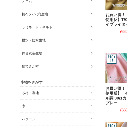
デニム
帆布(ハンプ)生地
お買い得！
使用反】T/
イプライタ
ラミネート・キルト
¥33
撥水・防水生地
舞台衣装生地
柄でさがす
小物をさがす
お買い得！
芯材・裏地
使用反】 4
ル調 30/
ブレー
糸
¥33
パターン