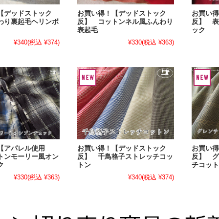
【デッドストック
お買い得！【デッドストック
お買い得
わり裏起毛ヘリンボ
反】 コットンネル風ふんわり
反】 表
表起毛
ック
¥340
(税込 ¥374)
¥330
(税込 ¥363)
【アパレル使用
お買い得！【デッドストック
お買い得
トンモーリー風オン
反】 千鳥格子ストレッチコッ
反】 グ
ク
トン
チコット
¥330
(税込 ¥363)
¥340
(税込 ¥374)