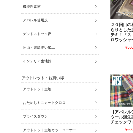
機能性素材
アパレル使用反
２０回目の
らりとした
デッドストック反
テキ！『ス
ロワッシャ
¥55
岡山・児島洗い加工
インテリア生地館
アウトレット・お買い得
アウトレット生地
おためしミニカットクロス
【アパレ
プライスダウン
ウール混先
チェックワ
¥60
アウトレット生地カットコーナー