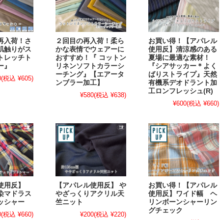
再入荷！さ
２回目の再入荷！柔ら
お買い得！【アパレル
肌触りがス
かな表情でウェアーに
使用反】清涼感のある
トレッチト
おすすめ！『 コットン
夏場に最適な素材！
ー』
リネンソフトカラーシ
『シアサッカー＊よく
ーチング』【エアータ
ばりストライプ』天然
0
(税込 ¥605)
ンブラー加工】
有機系デオドラント加
工ロンフレッシュ(R)
¥580
(税込 ¥638)
¥600
(税込 ¥660)
ル使用反】
【アパレル使用反】 や
お買い得！【アパレル
染マドラス
やざっくりアクリル天
使用反】ワイド幅 ヘ
ッシャー
竺ニット
リンボーンシャーリン
グチェック
0
(税込 ¥660)
¥200
(税込 ¥220)