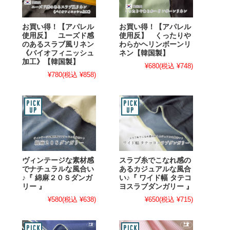
お買い得！【アパレル
お買い得！【アパレル
使用反】 ユーズド感
使用反】 くったりや
のあるスラブ風リネン
わらかヘリンボーンリ
《バイオフィニッシュ
ネン【韓国製】
加工》【韓国製】
¥680
(税込 ¥748)
¥780
(税込 ¥858)
ヴィンテージな素材感
スラブ糸でこなれ感の
でナチュラルな風合い
あるカジュアルな風合
♪『 綿麻２０Ｓダンガ
い♪『 ワイド幅 タテコ
リー 』
ヨスラブダンガリー 』
¥580
(税込 ¥638)
¥650
(税込 ¥715)