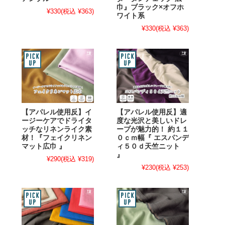
巾』ブラック×オフホ
¥330
(税込 ¥363)
ワイト系
¥330
(税込 ¥363)
【アパレル使用反】イ
【アパレル使用反】適
ージーケアでドライタ
度な光沢と美しいドレ
ッチなリネンライク素
ープが魅力的！ 約１１
材！『フェイクリネン
０ｃｍ幅『 エスパンデ
マット広巾 』
ィ５０ｄ天竺ニット
』
¥290
(税込 ¥319)
¥230
(税込 ¥253)