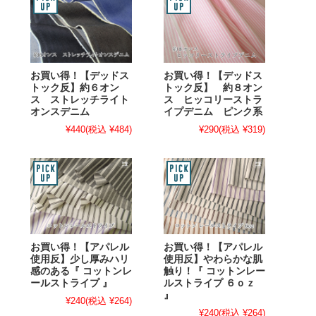
お買い得！【デッドス
お買い得！【デッドス
トック反】約６オン
トック反】 約８オン
ス ストレッチライト
ス ヒッコリーストラ
オンスデニム
イプデニム ピンク系
¥440
(税込 ¥484)
¥290
(税込 ¥319)
お買い得！【アパレル
お買い得！【アパレル
使用反】少し厚みハリ
使用反】やわらかな肌
感のある『 コットンレ
触り！『 コットンレー
ールストライプ 』
ルストライプ ６ｏｚ
』
¥240
(税込 ¥264)
¥240
(税込 ¥264)