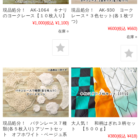
現品処分！ AK-1064 キナリ
現品処分！ AK-930 ヨーク
のヨークレース【１０枚入り】
レース＊３色セット(各１枚づ
つ)
¥1,000
(税込 ¥1,100)
¥600
(税込 ¥660)
在庫 ○
在庫 ○
現品処分！ バテンレース７種
大人気！ 和柄はぎれ３柄セッ
類(各５枚入り) アソートセッ
ト 【５００ｇ】
ト オフホワイト・ベージュ系
¥380
(税込 ¥418)