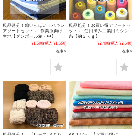
現品処分！箱いっぱい！ハギレ
現品処分！お買い得アソートセ
アソートセット♪ 作業服向け
ット♪ 使用済み工業用ミシン
生地【ダンボール箱・中】
糸【約３ｋｇ】
¥1,500
(税込 ¥1,650)
¥2,400
(税込 ¥2,640)
在庫 ×
在庫 ×
現品処分！ 『レース ３００
AK-1775 【お買い得パッ