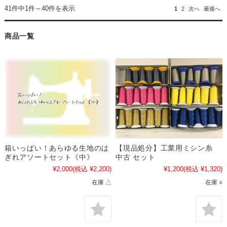
41件中1件～40件を表示
1
2
次へ
最後へ
商品一覧
箱いっぱい！あらゆる生地のは
【現品処分】工業用ミシン糸
ぎれアソートセット《中》
中古 セット
¥2,000
(税込 ¥2,200)
¥1,200
(税込 ¥1,320)
在庫 △
在庫 ○