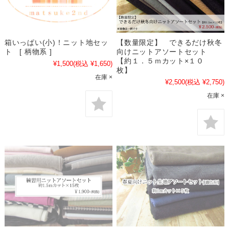
箱いっぱい(小)！ニット地セッ
【数量限定】 できるだけ秋冬
ト [ 柄物系 ]
向けニットアソートセット
【約１．５ｍカット×１０
¥1,500
(税込 ¥1,650)
枚】
在庫 ×
¥2,500
(税込 ¥2,750)
在庫 ×