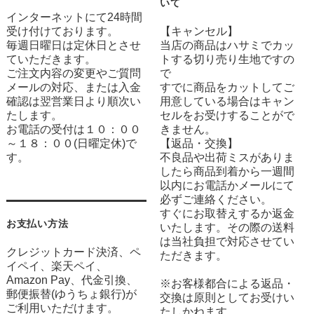
いて
インターネットにて24時間
受け付けております。
【キャンセル】
毎週日曜日は定休日とさせ
当店の商品はハサミでカッ
ていただきます。
トする切り売り生地ですの
ご注文内容の変更やご質問
で
メールの対応、または入金
すでに商品をカットしてご
確認は翌営業日より順次い
用意している場合はキャン
たします。
セルをお受けすることがで
お電話の受付は１０：００
きません。
～１８：００(日曜定休)で
【返品・交換】
す。
不良品や出荷ミスがありま
したら商品到着から一週間
以内にお電話かメールにて
必ずご連絡ください。
すぐにお取替えするか返金
お支払い方法
いたします。その際の送料
は当社負担で対応させてい
クレジットカード決済、ペ
ただきます。
イペイ、楽天ペイ、
Amazon Pay、代金引換、
※お客様都合による返品・
郵便振替(ゆうちょ銀行)が
交換は原則としてお受けい
ご利用いただけます。
たしかねます。