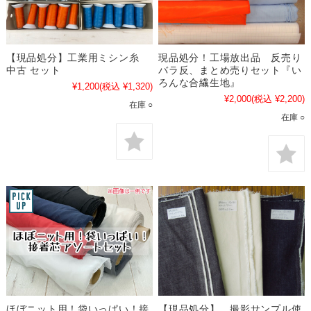
【現品処分】工業用ミシン糸
現品処分！工場放出品 反売り
中古 セット
バラ反、まとめ売りセット『い
ろんな合繊生地』
¥1,200
(税込 ¥1,320)
¥2,000
(税込 ¥2,200)
在庫 ○
在庫 ○
ほぼニット用！袋いっぱい！接
【現品処分】 撮影サンプル使