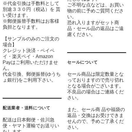
※代金引換は手数料として
ご不明な点などは、お買い
別途３３０円（税込）を 貰
物の前に予めご質問くださ
い受けます。
い。
※郵便振替手数料はお客様
恐れ入りますがセット商
負担となります。
品・セール品の返品はご遠
慮ください。
【サンプルのみのご注文の
場合】
クレジット決済・ペイペ
イ・楽天ペイ・Amazon
Payはご利用いただけませ
セールについて
ん。
代金引換、郵便振替(ゆうち
セール商品は限定数量とな
ょ銀行)をご利用下さい。
っておりますので売り切れ
となる場合がございます。
不良品の場合はご連絡くだ
さい。
配送業者・送料について
また、セール商 品や福袋の
返品・交換はお受けできま
配送は日本郵便・佐川急
せんので、予めご了承くだ
便・ヤマト運輸でお送りい
さい。
たします。