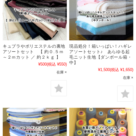
キュプラやポリエステルの裏地
現品処分！箱いっぱい！ハギレ
アソートセット 【 約０.５ｍ
アソートセット♪ あらゆる起
～２ｍカット ／ 約２ｋｇ 】
毛ニット生地【ダンボール箱・
中】
¥500
(税込 ¥550)
¥1,500
(税込 ¥1,650)
在庫 ×
在庫 ×