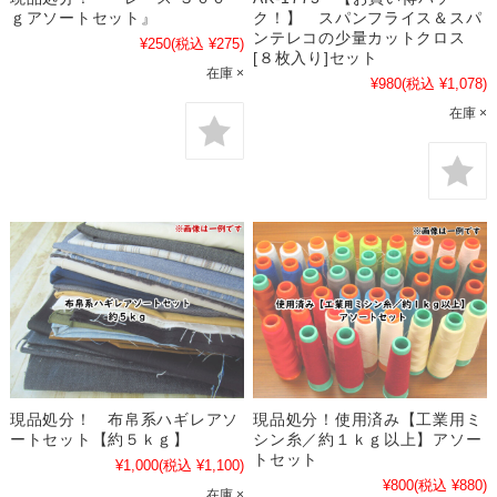
ｇアソートセット』
ク！】 スパンフライス＆スパ
ンテレコの少量カットクロス
¥250
(税込 ¥275)
[８枚入り]セット
在庫 ×
¥980
(税込 ¥1,078)
在庫 ×
現品処分！ 布帛系ハギレアソ
現品処分！使用済み【工業用ミ
ートセット【約５ｋｇ】
シン糸／約１ｋｇ以上】アソー
トセット
¥1,000
(税込 ¥1,100)
¥800
(税込 ¥880)
在庫 ×