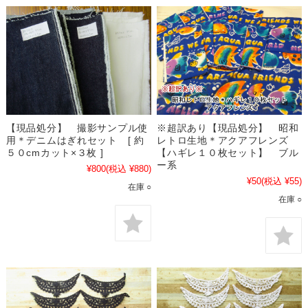
【現品処分】 撮影サンプル使
※超訳あり【現品処分】 昭和
用＊デニムはぎれセット [ 約
レトロ生地＊アクアフレンズ
５０cmカット×３枚 ]
【ハギレ１０枚セット】 ブル
ー系
¥800
(税込 ¥880)
¥50
(税込 ¥55)
在庫 ○
在庫 ○