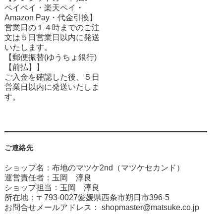
ペイペイ・楽天ペイ・
Amazon Pay・
代金引換】
営業日の１４時までのご注
文は５日営業日以内に発送
いたします。
【郵便振替(ゆうちょ銀行)
【前払】】
ご入金を確認した後、５日
営業日以内に発送いたしま
す。
ご連絡先
ショップ名：布地のマツケ2nd（マツケセカンド）
運営責任者：玉岡 淳良
ショップ担当：玉岡 淳良
所在地：〒793-0027愛媛県西条市朔日市396-5
お問合せメールアドレス：
shopmaster@matsuke.co.jp