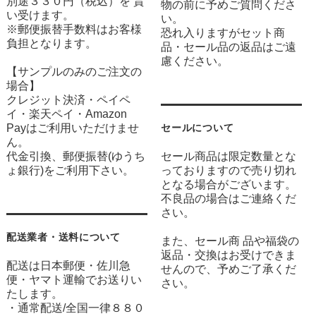
別途３３０円（税込）を 貰
物の前に予めご質問くださ
い受けます。
い。
※郵便振替手数料はお客様
恐れ入りますがセット商
負担となります。
品・セール品の返品はご遠
慮ください。
【サンプルのみのご注文の
場合】
クレジット決済・ペイペ
イ・楽天ペイ・Amazon
Payはご利用いただけませ
セールについて
ん。
代金引換、郵便振替(ゆうち
セール商品は限定数量とな
ょ銀行)をご利用下さい。
っておりますので売り切れ
となる場合がございます。
不良品の場合はご連絡くだ
さい。
配送業者・送料について
また、セール商 品や福袋の
返品・交換はお受けできま
配送は日本郵便・佐川急
せんので、予めご了承くだ
便・ヤマト運輸でお送りい
さい。
たします。
・通常配送/全国一律８８０