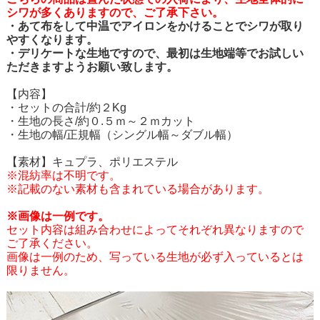
シワが多くありますので、ご了承下さい。
・あて布をして中温でアイロンをかけることでシワが取り
やすくなります。
・デリケートな生地ですので、最初は生地端等でお試しい
ただきますようお願い致します。
【内容】
・セットの合計/約２Kg
・生地の長さ/約０.５ｍ～２ｍカット
・生地の幅/正規幅（シングル幅～ダブル幅）
【素材】キュプラ、ポリエステル
※混紡率は不明です。
※記載のない素材も含まれている場合があります。
※画像は一例です。
セット内容は組み合わせによってそれぞれ異なりますので
ご了承ください。
画像は一例のため、写っている生地が必ず入っているとは
限りません。