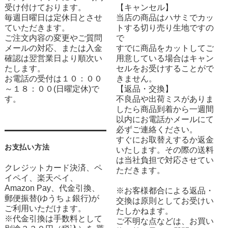
受け付けております。
【キャンセル】
毎週日曜日は定休日とさせ
当店の商品はハサミでカッ
ていただきます。
トする切り売り生地ですの
ご注文内容の変更やご質問
で
メールの対応、または入金
すでに商品をカットしてご
確認は翌営業日より順次い
用意している場合はキャン
たします。
セルをお受けすることがで
お電話の受付は１０：００
きません。
～１８：００(日曜定休)で
【返品・交換】
す。
不良品や出荷ミスがありま
したら商品到着から一週間
以内にお電話かメールにて
必ずご連絡ください。
すぐにお取替えするか返金
お支払い方法
いたします。その際の送料
は当社負担で対応させてい
クレジットカード決済、ペ
ただきます。
イペイ、楽天ペイ、
Amazon Pay、代金引換、
※お客様都合による返品・
郵便振替(ゆうちょ銀行)が
交換は原則としてお受けい
ご利用いただけます。
たしかねます。
※代金引換は手数料として
ご不明な点などは、お買い