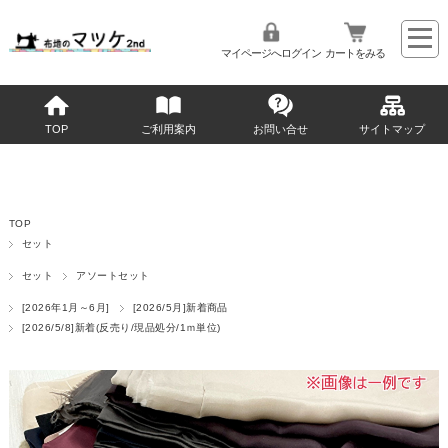
マイページへログイン
カートをみる
TOP
ご利用案内
お問い合せ
サイトマップ
TOP
セット
セット
アソートセット
[2026年1月～6月]
[2026/5月]新着商品
[2026/5/8]新着(反売り/現品処分/1ｍ単位)