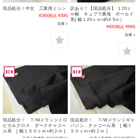
現品処分！中古 工業用ミシン
訳あり！【現品処分】 １20ｃ
ｍ幅 キュプラ裏地 ボールド
¥280
(税込 ¥308)
系[ 幅１20ｃｍ×約4.5ｍ］
在庫 ○
¥900
(税込 ¥990)
在庫 ○
現品処分！ Ｔ/Wメランジトロ
現品処分！ Ｔ/Wメランジギャ
ピカルクロス ダークチャコー
バジン チャコール系 [ 幅１
ル系 [ 幅１５０ｃｍ×約２ｍ ]
５０ｃｍ×約２ｍ ]