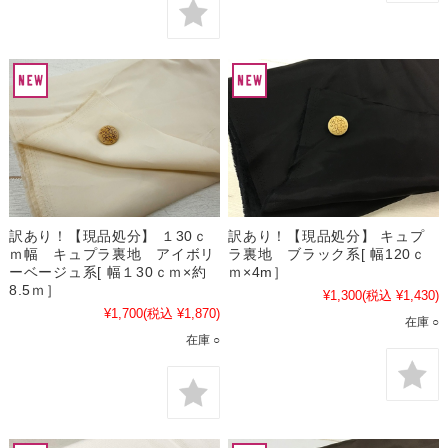
訳あり！【現品処分】 １30ｃ
訳あり！【現品処分】 キュプ
ｍ幅 キュプラ裏地 アイボリ
ラ裏地 ブラック系[ 幅120ｃ
ーベージュ系[ 幅１30ｃｍ×約
ｍ×4m］
8.5ｍ］
¥1,300
(税込 ¥1,430)
¥1,700
(税込 ¥1,870)
在庫 ○
在庫 ○