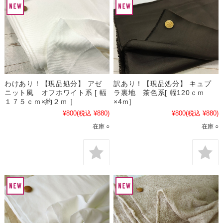
わけあり！【現品処分】 アゼ
訳あり！【現品処分】 キュプ
ニット風 オフホワイト系 [ 幅
ラ裏地 茶色系[ 幅120ｃｍ
１７５ｃｍ×約２ｍ ］
×4m］
¥800
(税込 ¥880)
¥800
(税込 ¥880)
在庫 ○
在庫 ○