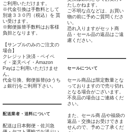
ご利用いただけます。
たしかねます。
※代金引換は手数料として
ご不明な点などは、お買い
別途３３０円（税込）を 貰
物の前に予めご質問くださ
い受けます。
い。
※郵便振替手数料はお客様
恐れ入りますがセット商
負担となります。
品・セール品の返品はご遠
慮ください。
【サンプルのみのご注文の
場合】
クレジット決済・ペイペ
イ・楽天ペイ・Amazon
Payはご利用いただけませ
セールについて
ん。
代金引換、郵便振替(ゆうち
セール商品は限定数量とな
ょ銀行)をご利用下さい。
っておりますので売り切れ
となる場合がございます。
不良品の場合はご連絡くだ
さい。
配送業者・送料について
また、セール商 品や福袋の
返品・交換はお受けできま
配送は日本郵便・佐川急
せんので、予めご了承くだ
便・ヤマト運輸でお送りい