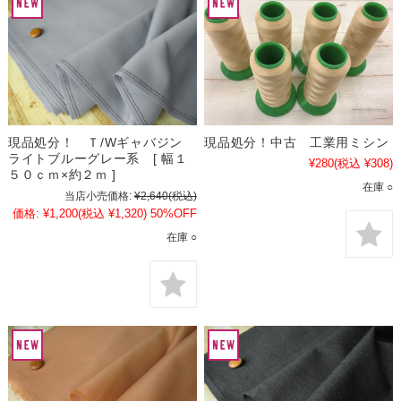
現品処分！ Ｔ/Wギャバジン
現品処分！中古 工業用ミシン
ライトブルーグレー系 [ 幅１
¥280
(税込 ¥308)
５０ｃｍ×約２ｍ ]
在庫 ○
当店小売価格:
¥2,640
(税込)
価格:
¥1,200
(税込 ¥1,320)
50%OFF
在庫 ○