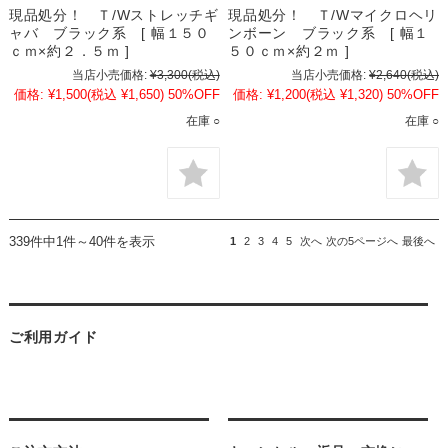
現品処分！ Ｔ/Wストレッチギ
現品処分！ Ｔ/Wマイクロヘリ
ャバ ブラック系 [ 幅１５０
ンボーン ブラック系 [ 幅１
ｃｍ×約２．５ｍ ]
５０ｃｍ×約２ｍ ]
当店小売価格:
¥3,300
(税込)
当店小売価格:
¥2,640
(税込)
価格:
¥1,500
(税込 ¥1,650)
50%OFF
価格:
¥1,200
(税込 ¥1,320)
50%OFF
在庫 ○
在庫 ○
339件中1件～40件を表示
1
2
3
4
5
次へ
次の5ページへ
最後へ
ご利用ガイド