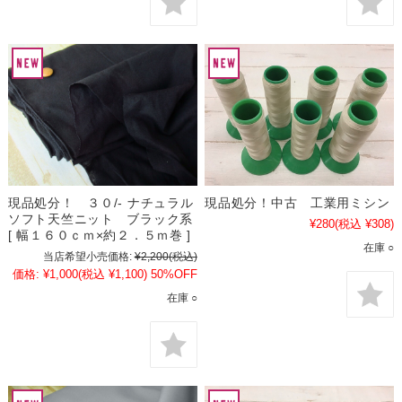
現品処分！ ３０/- ナチュラル
現品処分！中古 工業用ミシン
ソフト天竺ニット ブラック系
¥280
(税込 ¥308)
[ 幅１６０ｃｍ×約２．５ｍ巻 ]
在庫 ○
当店希望小売価格:
¥2,200
(税込)
価格:
¥1,000
(税込 ¥1,100)
50%OFF
在庫 ○