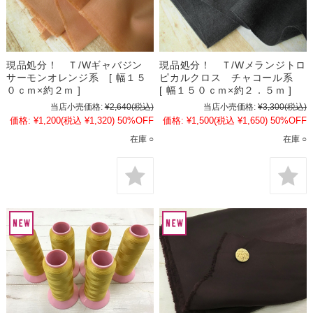
現品処分！ Ｔ/Wギャバジン
現品処分！ Ｔ/Wメランジトロ
サーモンオレンジ系 [ 幅１５
ピカルクロス チャコール系
０ｃｍ×約２ｍ ]
[ 幅１５０ｃｍ×約２．５ｍ ]
当店小売価格:
¥2,640
(税込)
当店小売価格:
¥3,300
(税込)
価格:
¥1,200
(税込 ¥1,320)
50%OFF
価格:
¥1,500
(税込 ¥1,650)
50%OFF
在庫 ○
在庫 ○