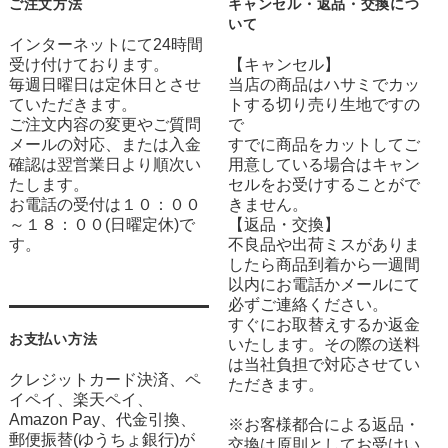
ご注文方法
キャンセル・返品・交換につ
いて
インターネットにて24時間
受け付けております。
【キャンセル】
毎週日曜日は定休日とさせ
当店の商品はハサミでカッ
ていただきます。
トする切り売り生地ですの
ご注文内容の変更やご質問
で
メールの対応、または入金
すでに商品をカットしてご
確認は翌営業日より順次い
用意している場合はキャン
たします。
セルをお受けすることがで
お電話の受付は１０：００
きません。
～１８：００(日曜定休)で
【返品・交換】
す。
不良品や出荷ミスがありま
したら商品到着から一週間
以内にお電話かメールにて
必ずご連絡ください。
すぐにお取替えするか返金
お支払い方法
いたします。その際の送料
は当社負担で対応させてい
クレジットカード決済、ペ
ただきます。
イペイ、楽天ペイ、
Amazon Pay、代金引換、
※お客様都合による返品・
郵便振替(ゆうちょ銀行)が
交換は原則としてお受けい