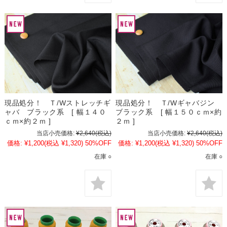
現品処分！ Ｔ/Wストレッチギ
現品処分！ Ｔ/Wギャバジン
ャバ ブラック系 [ 幅１４０
ブラック系 [ 幅１５０ｃｍ×約
ｃｍ×約２ｍ ]
２ｍ ]
当店小売価格:
¥2,640
(税込)
当店小売価格:
¥2,640
(税込)
価格:
¥1,200
(税込 ¥1,320)
50%OFF
価格:
¥1,200
(税込 ¥1,320)
50%OFF
在庫 ○
在庫 ○