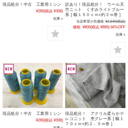
現品処分！中古 工業用ミシン
訳あり！現品処分！ ウール天
竺ニット くすみライトブルー
¥280
(税込 ¥308)
系 [ 幅１５０ｃｍ×約２ｍ巻 ]
在庫 ○
当店希望小売価格:
¥2,640
(税込)
価格:
¥800
(税込 ¥880)
66%OFF
在庫 ○
現品処分！中古 工業用ミシン
現品処分！ アクリル柔らかテ
レコニット 杢グレー系 [ 幅１
¥280
(税込 ¥308)
７０ｃｍ×約２．５ｍ巻 ]
在庫 ○