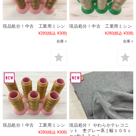
現品処分！中古 工業用ミシン
現品処分！中古 工業用ミシン
¥280
(税込 ¥308)
¥280
(税込 ¥308)
在庫 ○
在庫 ○
現品処分！中古 工業用ミシン
現品処分！ やわらかテレコニ
ット 杢グレー系 [ 幅１０５ｃ
¥280
(税込 ¥308)
ｍ×約２.７ｍ ］