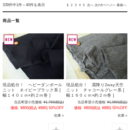
339件中1件～40件を表示
1
2
3
4
5
次へ
次の5ページへ
最後へ
商品一覧
現品処分！ ヘビーダンボール
現品処分！ 霜降り2way天竺
ニット ネイビーブラック系 [
ニット チャコールグレー系 [
幅１４０ｃｍ×約２ｍ巻 ]
幅１６０ｃｍ×約２ｍ巻 ]
当店希望小売価格:
¥1,760
(税込)
当店希望小売価格:
¥1,980
(税込)
価格:
¥800
(税込 ¥880)
50%OFF
価格:
¥800
(税込 ¥880)
55%OFF
在庫 ○
在庫 ○