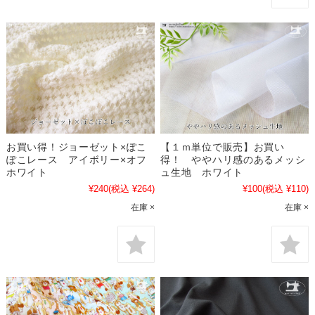
お買い得！ジョーゼット×ぽこ
【１ｍ単位で販売】お買い
ぽこレース アイボリー×オフ
得！ ややハリ感のあるメッシ
ホワイト
ュ生地 ホワイト
¥240
(税込 ¥264)
¥100
(税込 ¥110)
在庫 ×
在庫 ×