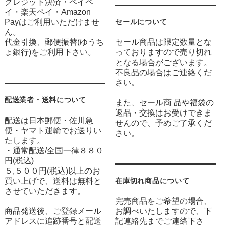
クレジット決済・ペイペ
イ・楽天ペイ・Amazon
Payはご利用いただけませ
セールについて
ん。
代金引換、郵便振替(ゆうち
セール商品は限定数量とな
ょ銀行)をご利用下さい。
っておりますので売り切れ
となる場合がございます。
不良品の場合はご連絡くだ
さい。
配送業者・送料について
また、セール商 品や福袋の
返品・交換はお受けできま
配送は日本郵便・佐川急
せんので、予めご了承くだ
便・ヤマト運輸でお送りい
さい。
たします。
・通常配送/全国一律８８０
円(税込)
５,５００円(税込)以上のお
買い上げで、送料は無料と
在庫切れ商品について
させていただきます。
完売商品をご希望の場合、
商品発送後、ご登録メール
お調べいたしますので、下
アドレスに追跡番号と配送
記連絡先までご連絡下さ