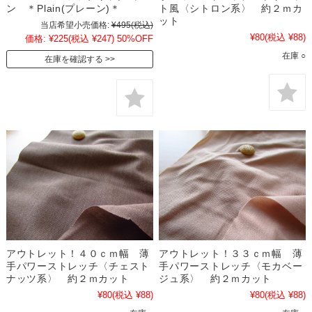
ン ＊Plain(プレーン)＊
ト風〈シトロン系〉 約２ｍカ
ット
当店希望小売価格:
¥495
(税込)
¥80
(税込 ¥88)
価格:
¥225
(税込 ¥247)
50%OFF
在庫 ○
在庫を確認する
アウトレット！４０ｃｍ幅 薄
アウトレット！３３ｃｍ幅 薄
手パワーストレッチ〈チェスト
手パワーストレッチ〈モカベー
ナッツ系〉 約２ｍカット
ジュ系〉 約２ｍカット
¥80
(税込 ¥88)
¥80
(税込 ¥88)