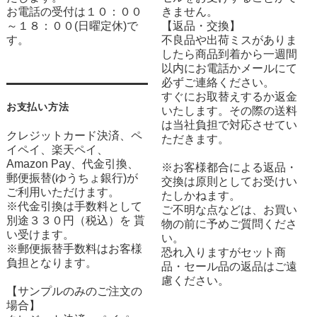
お電話の受付は１０：００
きません。
～１８：００(日曜定休)で
【返品・交換】
す。
不良品や出荷ミスがありま
したら商品到着から一週間
以内にお電話かメールにて
必ずご連絡ください。
すぐにお取替えするか返金
お支払い方法
いたします。その際の送料
は当社負担で対応させてい
クレジットカード決済、ペ
ただきます。
イペイ、楽天ペイ、
Amazon Pay、代金引換、
※お客様都合による返品・
郵便振替(ゆうちょ銀行)が
交換は原則としてお受けい
ご利用いただけます。
たしかねます。
※代金引換は手数料として
ご不明な点などは、お買い
別途３３０円（税込）を 貰
物の前に予めご質問くださ
い受けます。
い。
※郵便振替手数料はお客様
恐れ入りますがセット商
負担となります。
品・セール品の返品はご遠
慮ください。
【サンプルのみのご注文の
場合】