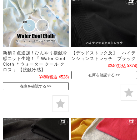
新柄２点追加！ひんやり接触冷
【デッドストック反】 ハイテ
感ニット生地！『 Water Cool
ンションストレッチ ブラック
Cloth ＊ウォーター クール ク
¥340
(税込 ¥374)
ロス 』【接触冷感】
在庫を確認する
¥480
(税込 ¥528)
在庫を確認する