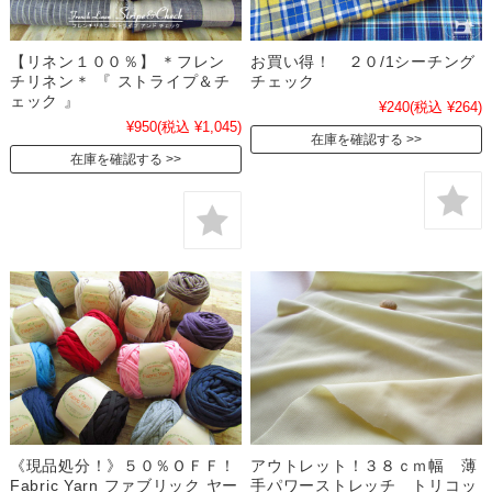
【リネン１００％】 ＊フレン
お買い得！ ２０/1シーチング
チリネン＊ 『 ストライプ＆チ
チェック
ェック 』
¥240
(税込 ¥264)
¥950
(税込 ¥1,045)
在庫を確認する
在庫を確認する
《現品処分！》５０％ＯＦＦ！
アウトレット！３８ｃｍ幅 薄
Fabric Yarn ファブリック ヤー
手パワーストレッチ トリコッ