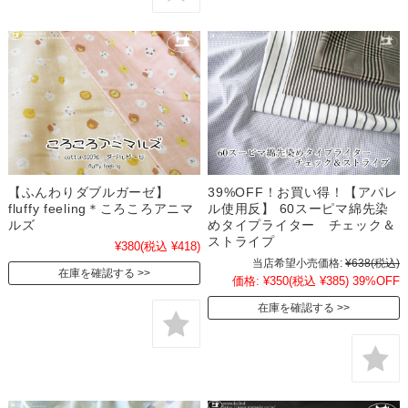
【ふんわりダブルガーゼ】
39%OFF！お買い得！【アパレ
fluffy feeling＊ころころアニマ
ル使用反】 60スーピマ綿先染
ルズ
めタイプライター チェック＆
ストライプ
¥380
(税込 ¥418)
当店希望小売価格:
¥638
(税込)
在庫を確認する
価格:
¥350
(税込 ¥385)
39%OFF
在庫を確認する