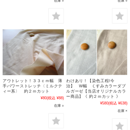
在庫 ○
在庫 ○
アウトレット！３３ｃｍ幅 薄
わけあり！【染色工程/今
手パワーストレッチ〈ミルクテ
治】 W幅 くすみカラーダブ
ィー系〉 約２ｍカット
ルガーゼ【当店オリジナルカラ
ー商品】《 約２ｍカット 》
¥80
(税込 ¥88)
¥580
(税込 ¥638)
在庫 ○
在庫 ×