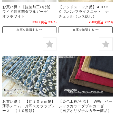
お買い得！【抗菌加工/今治】
【デッドストック反】４０/２
ワイド幅抗菌ダブルガーゼ
０ スパンフライスニット ナ
オフホワイト
チュラル（カス残し）
¥340
(税込 ¥374)
¥200
(税込 ¥220)
在庫を確認する
在庫を確認する
お買い得！ 【約３０ｃｍ幅】
【染色工程/今治】 W幅 ベー
薄手デニム 片耳スカラップレ
シックカラーダブルガーゼ
ース 【１０種類】
【当店オリジナルカラー商品】