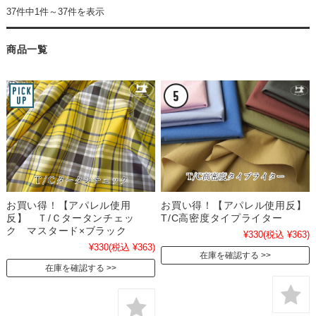
37件中1件～37件を表示
商品一覧
お買い得！【アパレル使用
お買い得！【アパレル使用反】
反】 Ｔ/Ｃタータンチェッ
T/C高密度タイプライター
ク マスタード×ブラック
¥330
(税込 ¥363)
¥330
(税込 ¥363)
在庫を確認する
在庫を確認する