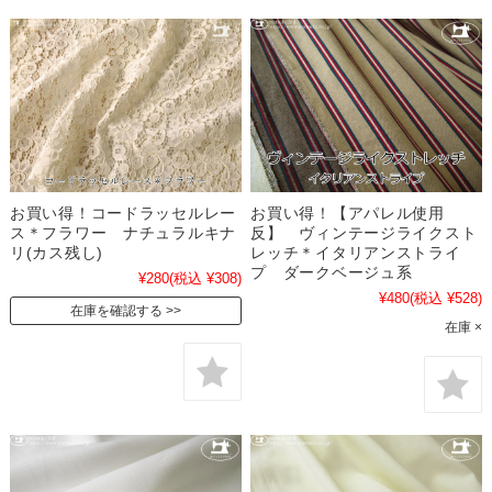
お買い得！コードラッセルレー
お買い得！【アパレル使用
ス＊フラワー ナチュラルキナ
反】 ヴィンテージライクスト
リ(カス残し)
レッチ＊イタリアンストライ
プ ダークベージュ系
¥280
(税込 ¥308)
¥480
(税込 ¥528)
在庫を確認する
在庫 ×