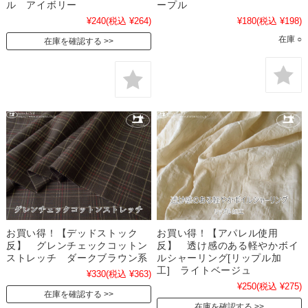
ル アイボリー
ープル
¥240
(税込 ¥264)
¥180
(税込 ¥198)
在庫 ○
在庫を確認する
お買い得！【デッドストック
お買い得！【アパレル使用
反】 グレンチェックコットン
反】 透け感のある軽やかボイ
ストレッチ ダークブラウン系
ルシャーリング[リップル加
工] ライトベージュ
¥330
(税込 ¥363)
¥250
(税込 ¥275)
在庫を確認する
在庫を確認する