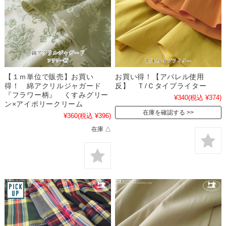
【１ｍ単位で販売】お買い
お買い得！【アパレル使用
得！ 綿アクリルジャガード
反】 Ｔ/Ｃタイプライター
『フラワー柄』 くすみグリー
¥340
(税込 ¥374)
ン×アイボリークリーム
在庫を確認する
¥360
(税込 ¥396)
在庫 △