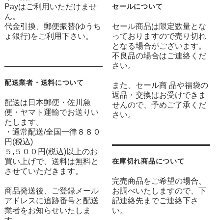
Payはご利用いただけませ
セールについて
ん。
代金引換、郵便振替(ゆうち
セール商品は限定数量とな
ょ銀行)をご利用下さい。
っておりますので売り切れ
となる場合がございます。
不良品の場合はご連絡くだ
さい。
配送業者・送料について
また、セール商 品や福袋の
返品・交換はお受けできま
配送は日本郵便・佐川急
せんので、予めご了承くだ
便・ヤマト運輸でお送りい
さい。
たします。
・通常配送/全国一律８８０
円(税込)
５,５００円(税込)以上のお
買い上げで、送料は無料と
在庫切れ商品について
させていただきます。
完売商品をご希望の場合、
商品発送後、ご登録メール
お調べいたしますので、下
アドレスに追跡番号と配送
記連絡先までご連絡下さ
業者をお知らせいたしま
い。