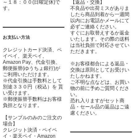
～１８：００(日曜定休)で
【返品・交換】
す。
不良品や出荷ミスがありま
したら商品到着から一週間
以内にお電話かメールにて
必ずご連絡ください。
すぐにお取替えするか返金
お支払い方法
いたします。その際の送料
は当社負担で対応させてい
クレジットカード決済、ペ
ただきます。
イペイ、楽天ペイ、
Amazon Pay、代金引換、
※お客様都合による返品・
郵便振替(ゆうちょ銀行)が
交換は原則としてお受けい
ご利用いただけます。
たしかねます。
※代金引換は手数料として
ご不明な点などは、お買い
別途３３０円（税込）を 貰
物の前に予めご質問くださ
い受けます。
い。
※郵便振替手数料はお客様
恐れ入りますがセット商
負担となります。
品・セール品の返品はご遠
慮ください。
【サンプルのみのご注文の
場合】
クレジット決済・ペイペ
イ・楽天ペイ・Amazon