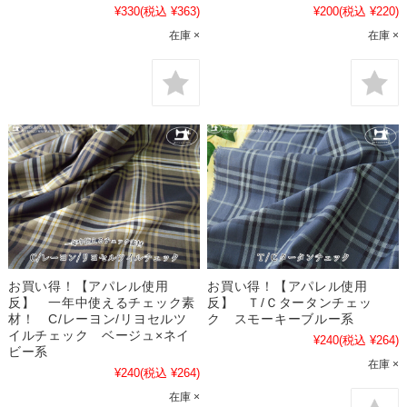
¥330
(税込 ¥363)
¥200
(税込 ¥220)
在庫 ×
在庫 ×
お買い得！【アパレル使用
お買い得！【アパレル使用
反】 一年中使えるチェック素
反】 Ｔ/Ｃタータンチェッ
材！ C/レーヨン/リヨセルツ
ク スモーキーブルー系
イルチェック ベージュ×ネイ
¥240
(税込 ¥264)
ビー系
在庫 ×
¥240
(税込 ¥264)
在庫 ×