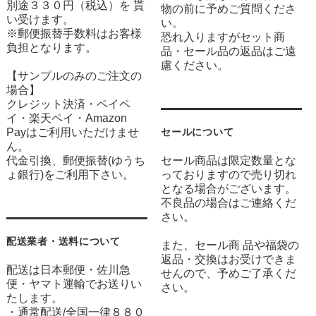
別途３３０円（税込）を 貰
物の前に予めご質問くださ
い受けます。
い。
※郵便振替手数料はお客様
恐れ入りますがセット商
負担となります。
品・セール品の返品はご遠
慮ください。
【サンプルのみのご注文の
場合】
クレジット決済・ペイペ
イ・楽天ペイ・Amazon
Payはご利用いただけませ
セールについて
ん。
代金引換、郵便振替(ゆうち
セール商品は限定数量とな
ょ銀行)をご利用下さい。
っておりますので売り切れ
となる場合がございます。
不良品の場合はご連絡くだ
さい。
配送業者・送料について
また、セール商 品や福袋の
返品・交換はお受けできま
配送は日本郵便・佐川急
せんので、予めご了承くだ
便・ヤマト運輸でお送りい
さい。
たします。
・通常配送/全国一律８８０