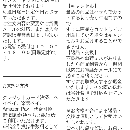
インターネットにて24時間
受け付けております。
【キャンセル】
毎週日曜日は定休日とさせ
当店の商品はハサミでカッ
ていただきます。
トする切り売り生地ですの
ご注文内容の変更やご質問
で
メールの対応、または入金
すでに商品をカットしてご
確認は翌営業日より順次い
用意している場合はキャン
たします。
セルをお受けすることがで
お電話の受付は１０：００
きません。
～１８：００(日曜定休)で
【返品・交換】
す。
不良品や出荷ミスがありま
したら商品到着から一週間
以内にお電話かメールにて
必ずご連絡ください。
すぐにお取替えするか返金
お支払い方法
いたします。その際の送料
は当社負担で対応させてい
クレジットカード決済、ペ
ただきます。
イペイ、楽天ペイ、
Amazon Pay、代金引換、
※お客様都合による返品・
郵便振替(ゆうちょ銀行)が
交換は原則としてお受けい
ご利用いただけます。
たしかねます。
※代金引換は手数料として
ご不明な点などは、お買い