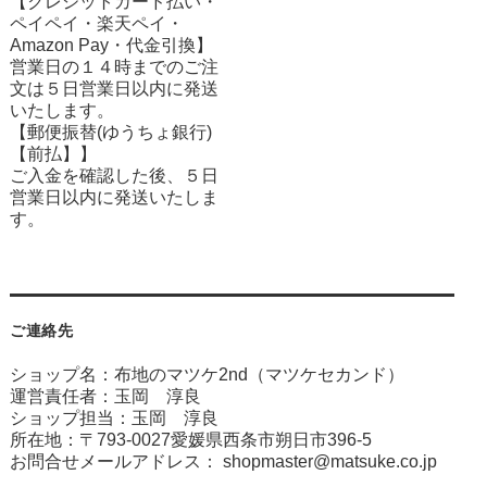
【クレジットカード払い・
ペイペイ・楽天ペイ・
Amazon Pay・
代金引換】
営業日の１４時までのご注
文は５日営業日以内に発送
いたします。
【郵便振替(ゆうちょ銀行)
【前払】】
ご入金を確認した後、５日
営業日以内に発送いたしま
す。
ご連絡先
ショップ名：布地のマツケ2nd（マツケセカンド）
運営責任者：玉岡 淳良
ショップ担当：玉岡 淳良
所在地：〒793-0027愛媛県西条市朔日市396-5
お問合せメールアドレス：
shopmaster@matsuke.co.jp