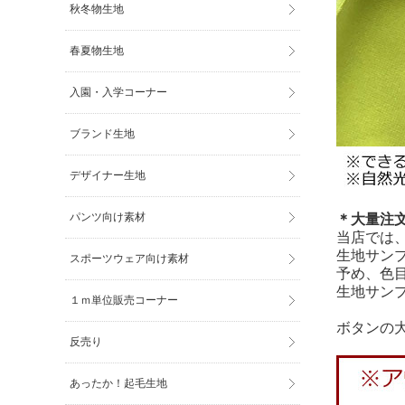
秋冬物生地
春夏物生地
入園・入学コーナー
ブランド生地
デザイナー生地
パンツ向け素材
＊大量注
当店では
生地サン
スポーツウェア向け素材
予め、色
生地サン
１ｍ単位販売コーナー
ボタンの
反売り
あったか！起毛生地