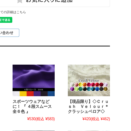
いての詳細はこちら
スポーツウェアなど
【現品限り】◇Ｃｒｕ
に！ 『 ４段スムース
ｓｈ Ｖｅｌｏｕｒ＊
全６色 』
クラッシュベロア◇
¥530
(税込 ¥583)
¥420
(税込 ¥462)