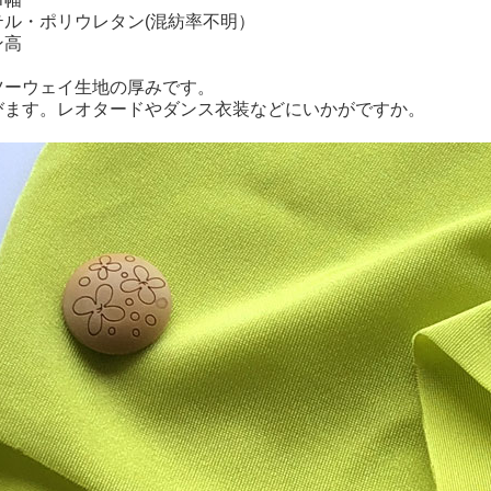
テル・ポリウレタン(混紡率不明）
ン高
ツーウェイ生地の厚みです。
びます。レオタードやダンス衣装などにいかがですか。