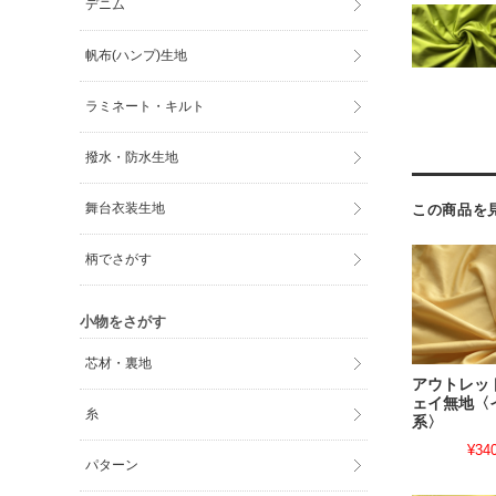
デニム
帆布(ハンプ)生地
ラミネート・キルト
撥水・防水生地
舞台衣装生地
この商品を
柄でさがす
小物をさがす
芯材・裏地
アウトレッ
ェイ無地〈
糸
系〉
¥34
パターン