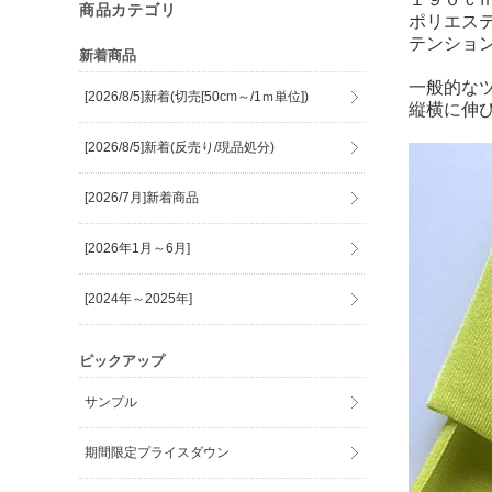
商品カテゴリ
ポリエス
テンショ
新着商品
一般的な
[2026/8/5]新着(切売[50cm～/1ｍ単位])
縦横に伸
[2026/8/5]新着(反売り/現品処分)
[2026/7月]新着商品
[2026年1月～6月]
[2024年～2025年]
ピックアップ
サンプル
期間限定プライスダウン