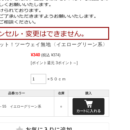
ット！ツーウェイ無地〈イエローグリーン系〉
¥340
(税込 ¥374)
[ポイント還元 3ポイント～]
×５０ｃｍ
品番/カラー
在庫
購入
－55 イエローグリーン系
○