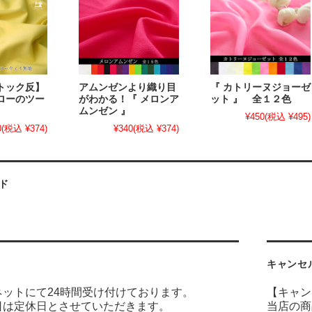
トック反】
アムンゼンより織り目
『 カトリーヌジョーゼ
ローのツー
がわかる！『 メロンア
ット 』 全１２色
ムンゼン 』
¥450
(税込 ¥495)
0
(税込 ¥374)
¥340
(税込 ¥374)
ド
キャンセ
ネットにて24時間受け付けております。
【キャン
日は定休日とさせていただきます。
当店の商