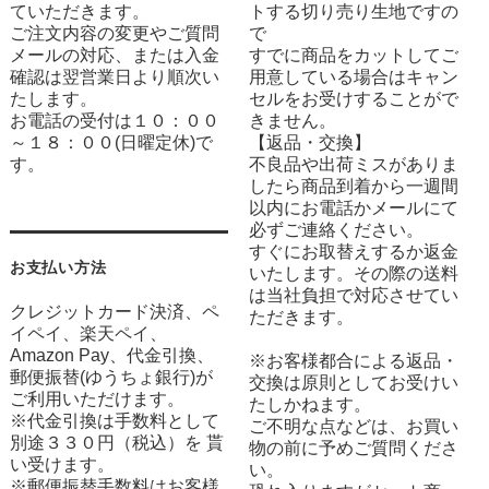
ていただきます。
トする切り売り生地ですの
ご注文内容の変更やご質問
で
メールの対応、または入金
すでに商品をカットしてご
確認は翌営業日より順次い
用意している場合はキャン
たします。
セルをお受けすることがで
お電話の受付は１０：００
きません。
～１８：００(日曜定休)で
【返品・交換】
す。
不良品や出荷ミスがありま
したら商品到着から一週間
以内にお電話かメールにて
必ずご連絡ください。
すぐにお取替えするか返金
お支払い方法
いたします。その際の送料
は当社負担で対応させてい
クレジットカード決済、ペ
ただきます。
イペイ、楽天ペイ、
Amazon Pay、代金引換、
※お客様都合による返品・
郵便振替(ゆうちょ銀行)が
交換は原則としてお受けい
ご利用いただけます。
たしかねます。
※代金引換は手数料として
ご不明な点などは、お買い
別途３３０円（税込）を 貰
物の前に予めご質問くださ
い受けます。
い。
※郵便振替手数料はお客様