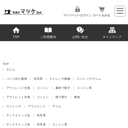
マイページへログイン
カートをみる
TOP
ご利用案内
お問い合せ
サイトマップ
TOP
デニム
パンツ向け素材
布帛系
ストレッチ織物
ストレッチデニム
アウトレット生地
コットン
素材で探す
コットン系
アウトレット生地
コットン
柄で探す
無地
ストレッチ
アウトレット
デニム
デッドストック反
布帛系
デッドストック反
布帛系
コットン系