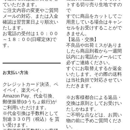
ていただきます。
トする切り売り生地ですの
ご注文内容の変更やご質問
で
メールの対応、または入金
すでに商品をカットしてご
確認は翌営業日より順次い
用意している場合はキャン
たします。
セルをお受けすることがで
お電話の受付は１０：００
きません。
～１８：００(日曜定休)で
【返品・交換】
す。
不良品や出荷ミスがありま
したら商品到着から一週間
以内にお電話かメールにて
必ずご連絡ください。
すぐにお取替えするか返金
お支払い方法
いたします。その際の送料
は当社負担で対応させてい
クレジットカード決済、ペ
ただきます。
イペイ、楽天ペイ、
Amazon Pay、代金引換、
※お客様都合による返品・
郵便振替(ゆうちょ銀行)が
交換は原則としてお受けい
ご利用いただけます。
たしかねます。
※代金引換は手数料として
ご不明な点などは、お買い
別途３３０円（税込）を 貰
物の前に予めご質問くださ
い受けます。
い。