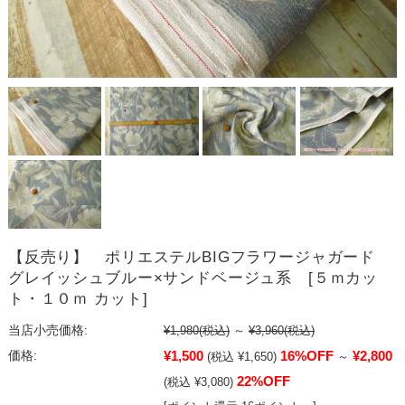
【反売り】 ポリエステルBIGフラワージャガード
グレイッシュブルー×サンドベージュ系 [５ｍカッ
ト・１０ｍ カット]
当店小売価格:
¥1,980
(税込)
～
¥3,960
(税込)
¥1,500
16%OFF
¥2,800
価格:
(税込 ¥1,650)
～
22%OFF
(税込 ¥3,080)