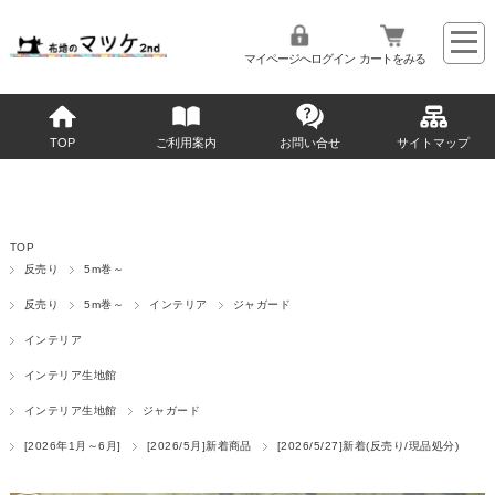
マイページへログイン
カートをみる
TOP
ご利用案内
お問い合せ
サイトマップ
TOP
反売り
5m巻～
反売り
5m巻～
インテリア
ジャガード
インテリア
インテリア生地館
インテリア生地館
ジャガード
[2026年1月～6月]
[2026/5月]新着商品
[2026/5/27]新着(反売り/現品処分)