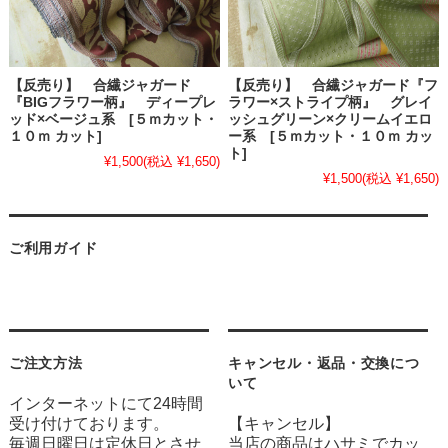
【反売り】 合繊ジャガード
【反売り】 合繊ジャガード『フ
『BIGフラワー柄』 ディープレ
ラワー×ストライプ柄』 グレイ
ッド×ベージュ系 [５ｍカット・
ッシュグリーン×クリームイエロ
１０ｍ カット]
ー系 [５ｍカット・１０ｍ カッ
ト]
¥1,500
(税込 ¥1,650)
¥1,500
(税込 ¥1,650)
ご利用ガイド
ご注文方法
キャンセル・返品・交換につ
いて
インターネットにて24時間
受け付けております。
【キャンセル】
毎週日曜日は定休日とさせ
当店の商品はハサミでカッ