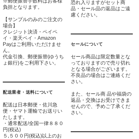
※郵便振替手数料はお客様
恐れ入りますがセット商
負担となります。
品・セール品の返品はご遠
慮ください。
【サンプルのみのご注文の
場合】
クレジット決済・ペイペ
イ・楽天ペイ・Amazon
Payはご利用いただけませ
セールについて
ん。
代金引換、郵便振替(ゆうち
セール商品は限定数量とな
ょ銀行)をご利用下さい。
っておりますので売り切れ
となる場合がございます。
不良品の場合はご連絡くだ
さい。
配送業者・送料について
また、セール商 品や福袋の
返品・交換はお受けできま
配送は日本郵便・佐川急
せんので、予めご了承くだ
便・ヤマト運輸でお送りい
さい。
たします。
・通常配送/全国一律８８０
円(税込)
５,５００円(税込)以上のお