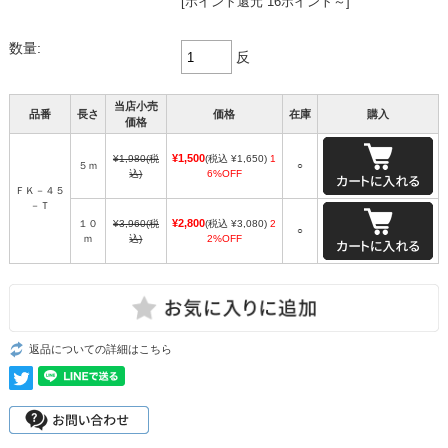
[ポイント還元 16ポイント～]
数量:
反
当店小売
品番
長さ
価格
在庫
購入
価格
¥1,500
¥1,980
(税
(税込 ¥1,650)
1
５ｍ
○
込)
6%OFF
ＦＫ－４５
－Ｔ
¥2,800
１０
¥3,960
(税
(税込 ¥3,080)
2
○
ｍ
込)
2%OFF
返品についての詳細はこちら