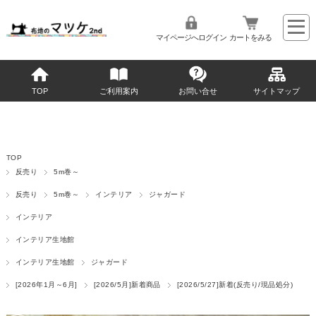
マイページへログイン
カートをみる
TOP
ご利用案内
お問い合せ
サイトマップ
TOP
反売り
5m巻～
反売り
5m巻～
インテリア
ジャガード
インテリア
インテリア生地館
インテリア生地館
ジャガード
[2026年1月～6月]
[2026/5月]新着商品
[2026/5/27]新着(反売り/現品処分)