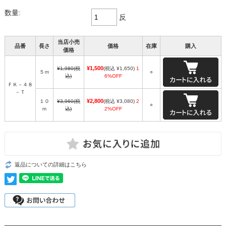
数量:
反
当店小売
品番
長さ
価格
在庫
購入
価格
¥1,500
¥1,980
(税
(税込 ¥1,650)
1
５ｍ
○
込)
6%OFF
ＦＫ－４８
－Ｔ
¥2,800
１０
¥3,960
(税
(税込 ¥3,080)
2
○
ｍ
込)
2%OFF
返品についての詳細はこちら