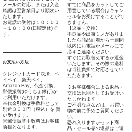
メールの対応、または入金
すでに商品をカットしてご
確認は翌営業日より順次い
用意している場合はキャン
たします。
セルをお受けすることがで
お電話の受付は１０：００
きません。
～１８：００(日曜定休)で
【返品・交換】
す。
不良品や出荷ミスがありま
したら商品到着から一週間
以内にお電話かメールにて
必ずご連絡ください。
すぐにお取替えするか返金
お支払い方法
いたします。その際の送料
は当社負担で対応させてい
クレジットカード決済、ペ
ただきます。
イペイ、楽天ペイ、
Amazon Pay、代金引換、
※お客様都合による返品・
郵便振替(ゆうちょ銀行)が
交換は原則としてお受けい
ご利用いただけます。
たしかねます。
※代金引換は手数料として
ご不明な点などは、お買い
別途３３０円（税込）を 貰
物の前に予めご質問くださ
い受けます。
い。
※郵便振替手数料はお客様
恐れ入りますがセット商
負担となります。
品・セール品の返品はご遠