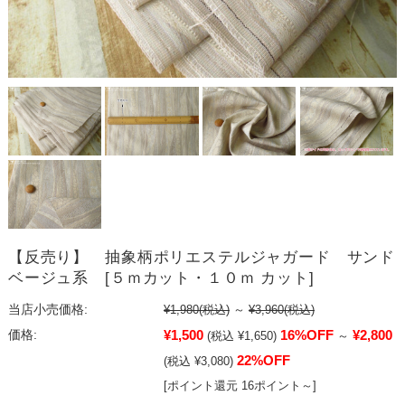
【反売り】 抽象柄ポリエステルジャガード サンド
ベージュ系 [５ｍカット・１０ｍ カット]
当店小売価格:
¥1,980
(税込)
～
¥3,960
(税込)
¥1,500
16%OFF
¥2,800
価格:
(税込 ¥1,650)
～
22%OFF
(税込 ¥3,080)
[ポイント還元 16ポイント～]