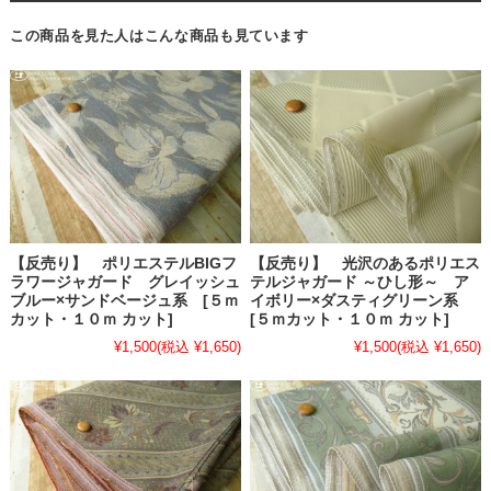
この商品を見た人はこんな商品も見ています
【反売り】 ポリエステルBIGフ
【反売り】 光沢のあるポリエス
ラワージャガード グレイッシュ
テルジャガード ～ひし形～ ア
ブルー×サンドベージュ系 [５ｍ
イボリー×ダスティグリーン系
カット・１０ｍ カット]
[５ｍカット・１０ｍ カット]
¥1,500
(税込 ¥1,650)
¥1,500
(税込 ¥1,650)