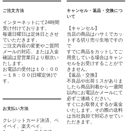
ご注文方法
キャンセル・返品・交換につ
いて
インターネットにて24時間
受け付けております。
【キャンセル】
毎週日曜日は定休日とさせ
当店の商品はハサミでカッ
ていただきます。
トする切り売り生地ですの
ご注文内容の変更やご質問
で
メールの対応、または入金
すでに商品をカットしてご
確認は翌営業日より順次い
用意している場合はキャン
たします。
セルをお受けすることがで
お電話の受付は１０：００
きません。
～１８：００(日曜定休)で
【返品・交換】
す。
不良品や出荷ミスがありま
したら商品到着から一週間
以内にお電話かメールにて
必ずご連絡ください。
すぐにお取替えするか返金
お支払い方法
いたします。その際の送料
は当社負担で対応させてい
クレジットカード決済、ペ
ただきます。
イペイ、楽天ペイ、