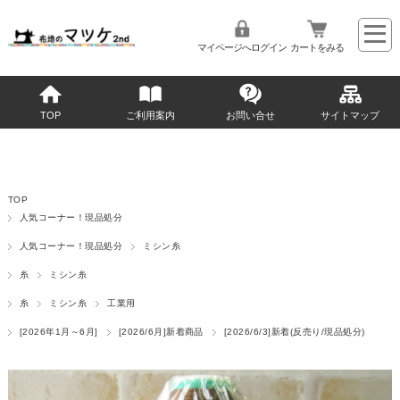
マイページへログイン
カートをみる
TOP
ご利用案内
お問い合せ
サイトマップ
TOP
人気コーナー！現品処分
人気コーナー！現品処分
ミシン糸
糸
ミシン糸
糸
ミシン糸
工業用
[2026年1月～6月]
[2026/6月]新着商品
[2026/6/3]新着(反売り/現品処分)