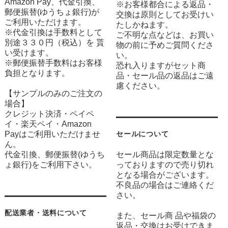
Amazon Pay、代金引換、
※お客様都合による返品・
郵便振替(ゆうちょ銀行)が
交換は原則としてお受けい
ご利用いただけます。
たしかねます。
※代金引換は手数料として
ご不明な点などは、お買い
別途３３０円（税込）を 貰
物の前に予めご質問くださ
い受けます。
い。
※郵便振替手数料はお客様
恐れ入りますがセット商
負担となります。
品・セール品の返品はご遠
慮ください。
【サンプルのみのご注文の
場合】
クレジット決済・ペイペ
イ・楽天ペイ・Amazon
Payはご利用いただけませ
セールについて
ん。
代金引換、郵便振替(ゆうち
セール商品は限定数量とな
ょ銀行)をご利用下さい。
っておりますので売り切れ
となる場合がございます。
不良品の場合はご連絡くだ
さい。
配送業者・送料について
また、セール商 品や福袋の
返品・交換はお受けできま