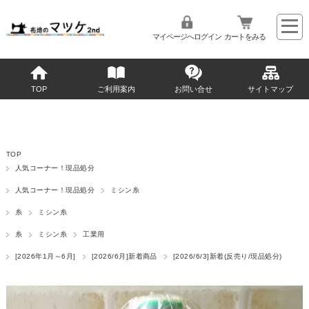
マイページへログイン
カートをみる
TOP
ご利用案内
お問い合せ
サイトマップ
TOP
人気コーナー！現品処分
人気コーナー！現品処分
ミシン糸
糸
ミシン糸
糸
ミシン糸
工業用
[2026年1月～6月]
[2026/6月]新着商品
[2026/6/3]新着(反売り/現品処分)