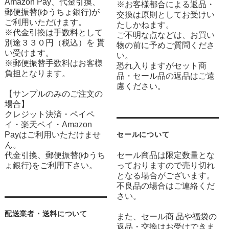
Amazon Pay、代金引換、
※お客様都合による返品・
郵便振替(ゆうちょ銀行)が
交換は原則としてお受けい
ご利用いただけます。
たしかねます。
※代金引換は手数料として
ご不明な点などは、お買い
別途３３０円（税込）を 貰
物の前に予めご質問くださ
い受けます。
い。
※郵便振替手数料はお客様
恐れ入りますがセット商
負担となります。
品・セール品の返品はご遠
慮ください。
【サンプルのみのご注文の
場合】
クレジット決済・ペイペ
イ・楽天ペイ・Amazon
Payはご利用いただけませ
セールについて
ん。
代金引換、郵便振替(ゆうち
セール商品は限定数量とな
ょ銀行)をご利用下さい。
っておりますので売り切れ
となる場合がございます。
不良品の場合はご連絡くだ
さい。
配送業者・送料について
また、セール商 品や福袋の
返品・交換はお受けできま