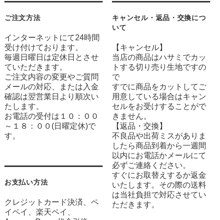
ご注文方法
キャンセル・返品・交換につ
いて
インターネットにて24時間
受け付けております。
【キャンセル】
毎週日曜日は定休日とさせ
当店の商品はハサミでカッ
ていただきます。
トする切り売り生地ですの
ご注文内容の変更やご質問
で
メールの対応、または入金
すでに商品をカットしてご
確認は翌営業日より順次い
用意している場合はキャン
たします。
セルをお受けすることがで
お電話の受付は１０：００
きません。
～１８：００(日曜定休)で
【返品・交換】
す。
不良品や出荷ミスがありま
したら商品到着から一週間
以内にお電話かメールにて
必ずご連絡ください。
すぐにお取替えするか返金
お支払い方法
いたします。その際の送料
は当社負担で対応させてい
クレジットカード決済、ペ
ただきます。
イペイ、楽天ペイ、