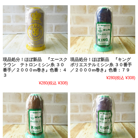
現品処分！ほぼ新品 『エースク
現品処分！ほぼ新品 『キング
ラウン テトロンミシン糸 ３０
ポリエステルミシン糸 ３０番手
番手／２０００m巻き』色番：４
／２０００m巻き』色番：７９
３
¥280
(税込 ¥308)
¥280
(税込 ¥308)