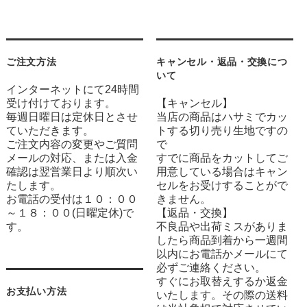
ご注文方法
キャンセル・返品・交換につ
いて
インターネットにて24時間
受け付けております。
【キャンセル】
毎週日曜日は定休日とさせ
当店の商品はハサミでカッ
ていただきます。
トする切り売り生地ですの
ご注文内容の変更やご質問
で
メールの対応、または入金
すでに商品をカットしてご
確認は翌営業日より順次い
用意している場合はキャン
たします。
セルをお受けすることがで
お電話の受付は１０：００
きません。
～１８：００(日曜定休)で
【返品・交換】
す。
不良品や出荷ミスがありま
したら商品到着から一週間
以内にお電話かメールにて
必ずご連絡ください。
すぐにお取替えするか返金
お支払い方法
いたします。その際の送料