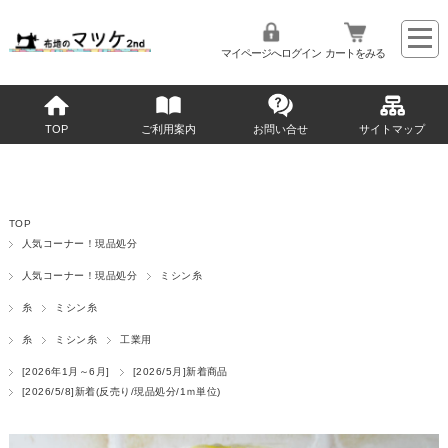
マイページへログイン
カートをみる
TOP
ご利用案内
お問い合せ
サイトマップ
TOP
人気コーナー！現品処分
人気コーナー！現品処分
ミシン糸
糸
ミシン糸
糸
ミシン糸
工業用
[2026年1月～6月]
[2026/5月]新着商品
[2026/5/8]新着(反売り/現品処分/1ｍ単位)