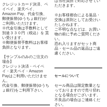
は当社負担で対応させてい
クレジットカード決済、ペ
ただきます。
イペイ、楽天ペイ、
Amazon Pay、代金引換、
※お客様都合による返品・
郵便振替(ゆうちょ銀行)が
交換は原則としてお受けい
ご利用いただけます。
たしかねます。
※代金引換は手数料として
ご不明な点などは、お買い
別途３３０円（税込）を 貰
物の前に予めご質問くださ
い受けます。
い。
※郵便振替手数料はお客様
恐れ入りますがセット商
負担となります。
品・セール品の返品はご遠
慮ください。
【サンプルのみのご注文の
場合】
クレジット決済・ペイペ
イ・楽天ペイ・Amazon
Payはご利用いただけませ
セールについて
ん。
代金引換、郵便振替(ゆうち
セール商品は限定数量とな
ょ銀行)をご利用下さい。
っておりますので売り切れ
となる場合がございます。
不良品の場合はご連絡くだ
さい。