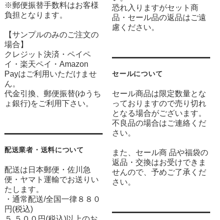
※郵便振替手数料はお客様
恐れ入りますがセット商
負担となります。
品・セール品の返品はご遠
慮ください。
【サンプルのみのご注文の
場合】
クレジット決済・ペイペ
イ・楽天ペイ・Amazon
Payはご利用いただけませ
セールについて
ん。
代金引換、郵便振替(ゆうち
セール商品は限定数量とな
ょ銀行)をご利用下さい。
っておりますので売り切れ
となる場合がございます。
不良品の場合はご連絡くだ
さい。
配送業者・送料について
また、セール商 品や福袋の
返品・交換はお受けできま
配送は日本郵便・佐川急
せんので、予めご了承くだ
便・ヤマト運輸でお送りい
さい。
たします。
・通常配送/全国一律８８０
円(税込)
５,５００円(税込)以上のお