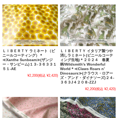
ＬＩＢＥＲＴＹ ラミネート（ビ
ＬＩＢＥＲＴＹ イタリア製つや
ニールコーティング）＊
消しラミネート(ビニールコーテ
≪Xanthe Sunbeam≫(ザンジ
ィング生地)＊２０２４ 春夏
ー・サンビーム)１３-３６３３１
柄/Wildsmith's Wonderful
５１-AE
World＊≪Claws Roars n’
Dinosaurs≫(クラウス・ロアー
¥2,200
(税込 ¥2,420)
ズ・アンド・ダイナソーズ)２４-
３６３J４２０８-ZZJ
¥2,200
(税込 ¥2,420)