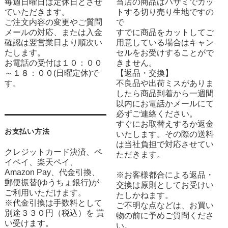
毎週日曜日は定休日とさせ
当店の商品はハサミでカッ
ていただきます。
トする切り売り生地ですの
ご注文内容の変更やご質問
で
メールの対応、または入金
すでに商品をカットしてご
確認は翌営業日より順次い
用意している場合はキャン
たします。
セルをお受けすることがで
お電話の受付は１０：００
きません。
～１８：００(日曜定休)で
【返品・交換】
す。
不良品や出荷ミスがありま
したら商品到着から一週間
以内にお電話かメールにて
必ずご連絡ください。
すぐにお取替えするか返金
お支払い方法
いたします。その際の送料
は当社負担で対応させてい
クレジットカード決済、ペ
ただきます。
イペイ、楽天ペイ、
Amazon Pay、代金引換、
※お客様都合による返品・
郵便振替(ゆうちょ銀行)が
交換は原則としてお受けい
ご利用いただけます。
たしかねます。
※代金引換は手数料として
ご不明な点などは、お買い
別途３３０円（税込）を 貰
物の前に予めご質問くださ
い受けます。
い。