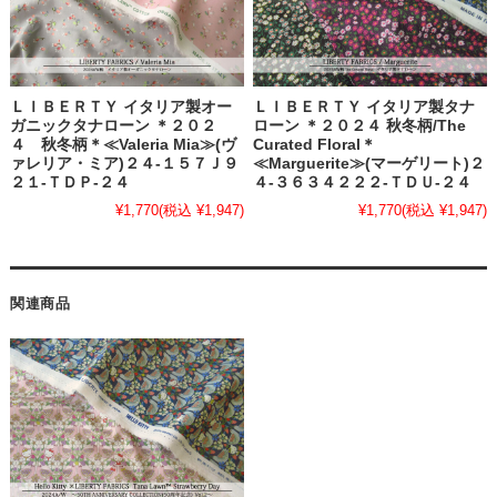
ＬＩＢＥＲＴＹ イタリア製オー
ＬＩＢＥＲＴＹ イタリア製タナ
ガニックタナローン ＊２０２
ローン ＊２０２４ 秋冬柄/The
４ 秋冬柄＊≪Valeria Mia≫(ヴ
Curated Floral＊
ァレリア・ミア)２４-１５７Ｊ９
≪Marguerite≫(マーゲリート)２
２１-ＴＤＰ-２４
４-３６３４２２２-ＴＤＵ-２４
¥1,770
(税込 ¥1,947)
¥1,770
(税込 ¥1,947)
関連商品