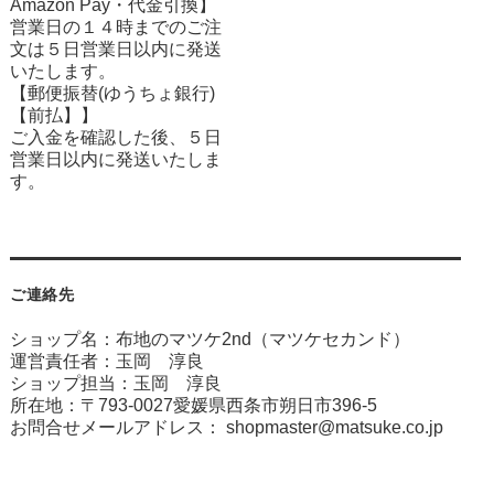
Amazon Pay・
代金引換】
営業日の１４時までのご注
文は５日営業日以内に発送
いたします。
【郵便振替(ゆうちょ銀行)
【前払】】
ご入金を確認した後、５日
営業日以内に発送いたしま
す。
ご連絡先
ショップ名：布地のマツケ2nd（マツケセカンド）
運営責任者：玉岡 淳良
ショップ担当：玉岡 淳良
所在地：〒793-0027愛媛県西条市朔日市396-5
お問合せメールアドレス：
shopmaster@matsuke.co.jp