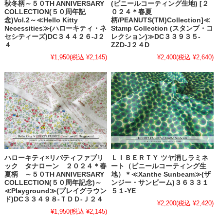
秋冬柄～５０TH ANNIVERSARY
(ビニールコーティング生地) [２
COLLECTION(５０周年記
０２４＊春夏
念)Vol.2～≪Hello Kitty
柄/PEANUTS(TM)Collection]≪
Necessities≫(ハローキティ・ネ
Stamp Collection (スタンプ・コ
セシティーズ)DC３４４２６-J２
レクション)≫DC３３９３５-
４
ZZD-J２４D
¥1,950
(税込 ¥2,145)
¥2,400
(税込 ¥2,640)
ハローキティ×リバティファブリ
ＬＩＢＥＲＴＹ ツヤ消しラミネ
ック タナローン ２０２４＊春
ート（ビニールコーティング生
夏柄 ～５０TH ANNIVERSARY
地）＊≪Xanthe Sunbeam≫(ザ
COLLECTION(５０周年記念)～
ンジー・サンビーム)３６３３１
≪Playground≫(プレイグラウン
５１-YE
ド)DC３３４９８-ＴＤＤ-Ｊ２４
¥2,200
(税込 ¥2,420)
¥1,950
(税込 ¥2,145)