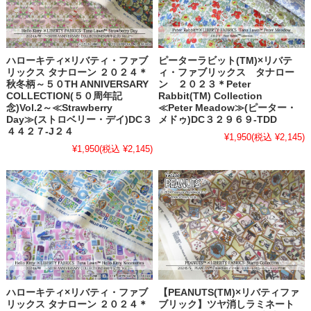
ハローキティ×リバティ・ファブ
ピーターラビット(TM)×リバテ
リックス タナローン ２０２４＊
ィ・ファブリックス タナロー
秋冬柄～５０TH ANNIVERSARY
ン ２０２３＊Peter
COLLECTION(５０周年記
Rabbit(TM) Collection
念)Vol.2～≪Strawberry
≪Peter Meadow≫(ピーター・
Day≫(ストロベリー・デイ)DC３
メドゥ)DC３２９６９-TDD
４４２７-J２４
¥1,950
(税込 ¥2,145)
¥1,950
(税込 ¥2,145)
ハローキティ×リバティ・ファブ
【PEANUTS(TM)×リバティファ
リックス タナローン ２０２４＊
ブリック】ツヤ消しラミネート