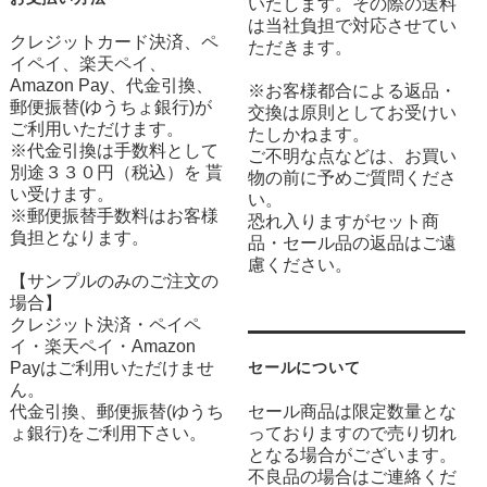
いたします。その際の送料
は当社負担で対応させてい
クレジットカード決済、ペ
ただきます。
イペイ、楽天ペイ、
Amazon Pay、代金引換、
※お客様都合による返品・
郵便振替(ゆうちょ銀行)が
交換は原則としてお受けい
ご利用いただけます。
たしかねます。
※代金引換は手数料として
ご不明な点などは、お買い
別途３３０円（税込）を 貰
物の前に予めご質問くださ
い受けます。
い。
※郵便振替手数料はお客様
恐れ入りますがセット商
負担となります。
品・セール品の返品はご遠
慮ください。
【サンプルのみのご注文の
場合】
クレジット決済・ペイペ
イ・楽天ペイ・Amazon
Payはご利用いただけませ
セールについて
ん。
代金引換、郵便振替(ゆうち
セール商品は限定数量とな
ょ銀行)をご利用下さい。
っておりますので売り切れ
となる場合がございます。
不良品の場合はご連絡くだ