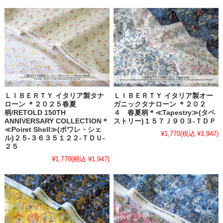
ＬＩＢＥＲＴＹ イタリア製タナ
ＬＩＢＥＲＴＹ イタリア製オー
ローン ＊２０２５春夏
ガニックタナローン ＊２０２
柄/RETOLD 150TH
４ 春夏柄＊≪Tapestry≫(タペ
ANNIVERSARY COLLECTION＊
ストリー)１５７Ｊ９０３-ＴＤＰ
≪Poiret Shell≫(ポワレ・シェ
¥1,770
(税込 ¥1,947)
ル)２５-３６３５１２２-ＴＤＵ-
２５
¥1,770
(税込 ¥1,947)