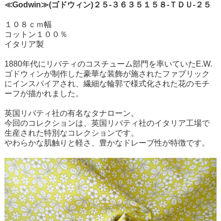
≪Godwin≫(ゴドウィン)２５-３６３５１５８-ＴＤＵ-２５
１０８ｃｍ幅
コットン１００％
イタリア製
1880年代にリバティのコスチューム部門を率いていたE.W.
ゴドウィンが制作した豪華な装飾が施されたファブリック
にインスパイアされ、繊細な輪郭で様式化された花のモチ
ーフが描かれました。
英国リバティ社の有名なタナローン。
今回のコレクションは、英国リバティ社のイタリア工場で
生産された特別なコレクションです。
やわらかな肌触りと軽さ、豊かなドレーブ性が特徴です。