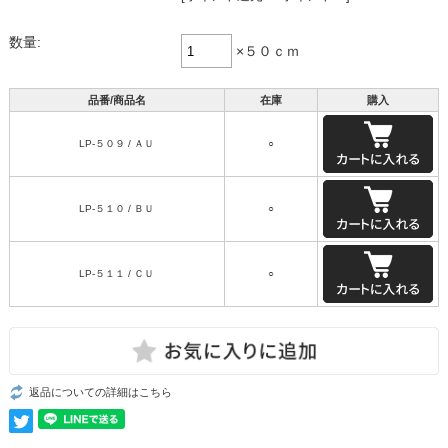
数量:
×５０ｃｍ
品番/商品名
在庫
購入
LP-５０９ / ＡＵ
○
LP-５１０ / ＢＵ
○
LP-５１１ / ＣＵ
○
返品についての詳細はこちら