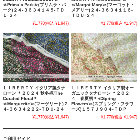
≪Primula Park≫(プリムラ・パ
≪Margot Mary≫(マーゴット・
ーク)２４-３６３４１４５-ＴＤ
メアリー)２４-３６３４１１６-
Ｕ-２４
ＴＤＵ-２４
¥1,770
(税込 ¥1,947)
¥1,770
(税込 ¥1,947)
ＬＩＢＥＲＴＹ イタリア製タナ
ＬＩＢＥＲＴＹ イタリア製オー
ローン ＊２０２４ 秋冬柄/The
ガニックタナローン ＊２０２
Curated Floral＊
４ 春夏柄＊≪Spring
≪Marguerite≫(マーゲリート)２
Flowers≫(スプリング・フラワ
４-３６３４２２２-ＴＤＵ-２４
ーズ)１５７Ｊ９０４-ＴＤＰ
¥1,770
(税込 ¥1,947)
¥1,770
(税込 ¥1,947)
ご利用ガイド