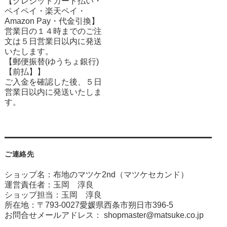
【クレジットカード払い・
ペイペイ・楽天ペイ・
Amazon Pay・
代金引換】
営業日の１４時までのご注
文は５日営業日以内に発送
いたします。
【郵便振替(ゆうちょ銀行)
【前払】】
ご入金を確認した後、５日
営業日以内に発送いたしま
す。
ご連絡先
ショップ名：布地のマツケ2nd（マツケセカンド）
運営責任者：玉岡 淳良
ショップ担当：玉岡 淳良
所在地：〒793-0027愛媛県西条市朔日市396-5
お問合せメールアドレス：
shopmaster@matsuke.co.jp