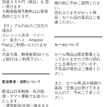
別途３３０円（税込）を 貰
物の前に予めご質問くださ
い受けます。
い。
※郵便振替手数料はお客様
恐れ入りますがセット商
負担となります。
品・セール品の返品はご遠
慮ください。
【サンプルのみのご注文の
場合】
クレジット決済・ペイペ
イ・楽天ペイ・Amazon
Payはご利用いただけませ
セールについて
ん。
代金引換、郵便振替(ゆうち
セール商品は限定数量とな
ょ銀行)をご利用下さい。
っておりますので売り切れ
となる場合がございます。
不良品の場合はご連絡くだ
さい。
配送業者・送料について
また、セール商 品や福袋の
返品・交換はお受けできま
配送は日本郵便・佐川急
せんので、予めご了承くだ
便・ヤマト運輸でお送りい
さい。
たします。
・通常配送/全国一律８８０