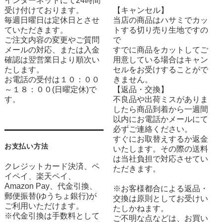
インターネットにて24時間
受け付けております。
【キャンセル】
毎週日曜日は定休日とさせ
当店の商品はハサミでカッ
ていただきます。
トする切り売り生地ですの
ご注文内容の変更やご質問
で
メールの対応、または入金
すでに商品をカットしてご
確認は翌営業日より順次い
用意している場合はキャン
たします。
セルをお受けすることがで
お電話の受付は１０：００
きません。
～１８：００(日曜定休)で
【返品・交換】
す。
不良品や出荷ミスがありま
したら商品到着から一週間
以内にお電話かメールにて
必ずご連絡ください。
すぐにお取替えするか返金
お支払い方法
いたします。その際の送料
は当社負担で対応させてい
クレジットカード決済、ペ
ただきます。
イペイ、楽天ペイ、
Amazon Pay、代金引換、
※お客様都合による返品・
郵便振替(ゆうちょ銀行)が
交換は原則としてお受けい
ご利用いただけます。
たしかねます。
※代金引換は手数料として
ご不明な点などは、お買い