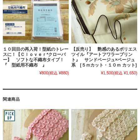
１０回目の再入荷！型紙のトレー
【反売り】 艶感のあるポリエス
スに！【Ｃｌｏｖｅｒ*クローバ
ツイル『アートフワラープリン
ー】 ソフトな不織布タイプ！
ト』 サンドベージュ×ベージュ
『 型紙用不織布 』
系 [５ｍカット・１０ｍ カット]
¥800
(税込 ¥880)
¥1,500
(税込 ¥1,650)
関連商品