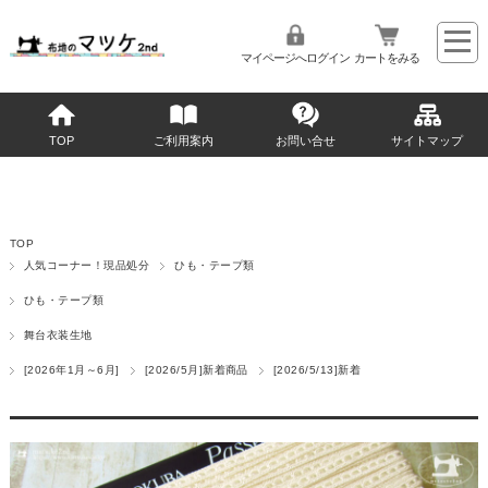
マイページへログイン
カートをみる
TOP
ご利用案内
お問い合せ
サイトマップ
TOP
人気コーナー！現品処分
ひも・テープ類
ひも・テープ類
舞台衣装生地
[2026年1月～6月]
[2026/5月]新着商品
[2026/5/13]新着