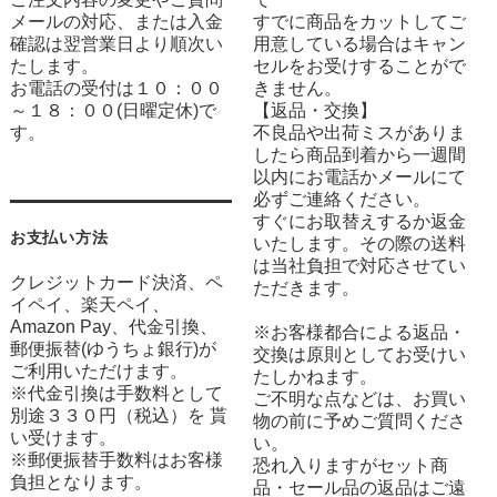
メールの対応、または入金
すでに商品をカットしてご
確認は翌営業日より順次い
用意している場合はキャン
たします。
セルをお受けすることがで
お電話の受付は１０：００
きません。
～１８：００(日曜定休)で
【返品・交換】
す。
不良品や出荷ミスがありま
したら商品到着から一週間
以内にお電話かメールにて
必ずご連絡ください。
すぐにお取替えするか返金
お支払い方法
いたします。その際の送料
は当社負担で対応させてい
クレジットカード決済、ペ
ただきます。
イペイ、楽天ペイ、
Amazon Pay、代金引換、
※お客様都合による返品・
郵便振替(ゆうちょ銀行)が
交換は原則としてお受けい
ご利用いただけます。
たしかねます。
※代金引換は手数料として
ご不明な点などは、お買い
別途３３０円（税込）を 貰
物の前に予めご質問くださ
い受けます。
い。
※郵便振替手数料はお客様
恐れ入りますがセット商
負担となります。
品・セール品の返品はご遠