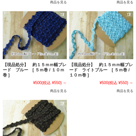
商品を見る
商品を見る
【現品処分】 約１５ｍｍ幅ブレ
【現品処分】 約１５ｍｍ幅ブレ
ード ブルー [ ５ｍ巻 / １０ｍ
ード ライトブルー [ ５ｍ巻 /
巻 ]
１０ｍ巻 ]
¥500
(税込 ¥550)
～
¥500
(税込 ¥550)
～
商品を見る
商品を見る