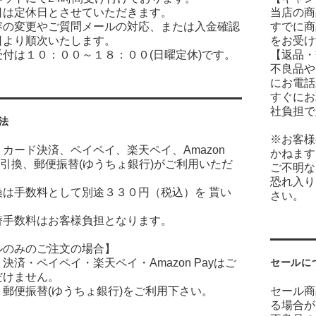
日は定休日とさせていただきます。
当店の商
容の変更やご質問メールの対応、または入金確認
すでに商
日より順次いたします。
をお受け
付は１０：００～１８：００(日曜定休)です。
【返品・
不良品や
にお電話
すぐにお
社負担で
法
※お客様
カード決済、ペイペイ、楽天ペイ、Amazon
かねます
金引換、郵便振替(ゆうちょ銀行)がご利用いただ
ご不明な
恐れ入り
換は手数料として別途３３０円（税込）を 貰い
さい。
。
替手数料はお客様負担となります。
ルのみのご注文の場合】
決済・ペイペイ・楽天ペイ・Amazon Payはご
セールに
だけません。
郵便振替(ゆうちょ銀行)をご利用下さい。
セール商
る場合が