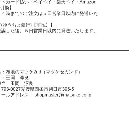
ットカード払い・ペイペイ・楽天ペイ・
Amazon
引換】
１４時までのご注文は５日営業日以内に発送いた
(ゆうちょ銀行)【前払】】
確認した後、５日営業日以内に発送いたします。
：布地のマツケ2nd（マツケセカンド）
者：玉岡 淳良
担当：玉岡 淳良
93-0027愛媛県西条市朔日市396-5
メールアドレス：
shopmaster@matsuke.co.jp