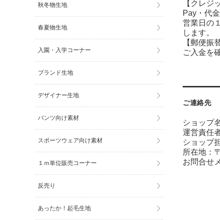
【クレジ
秋冬物生地
Pay・
代金
営業日の
春夏物生地
します。
【郵便振替
入園・入学コーナー
ご入金を
ブランド生地
デザイナー生地
ご連絡先
パンツ向け素材
ショップ名
運営責任
スポーツウェア向け素材
ショップ
所在地：〒7
お問合せ
１ｍ単位販売コーナー
反売り
あったか！起毛生地