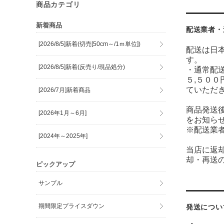
商品カテゴリ
新着商品
配送業者・
[2026/8/5]新着(切売[50cm～/1ｍ単位])
配送は日
す。
[2026/8/5]新着(反売り/現品処分)
・通常配送
５,５００
ていただ
[2026/7月]新着商品
商品発送
[2026年1月～6月]
をお知ら
※配送業
[2024年～2025年]
当店に返
却・再送
ピックアップ
サンプル
期間限定プライスダウン
発送につい