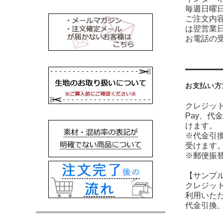
毎週日曜
ご注文内
は翌営業
お電話の受
お支払い方
クレジット
Pay、代
けます。
※代金引
受けます
※郵便振
【サンプ
クレジット
利用いた
代金引換、