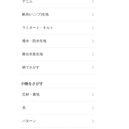
デニム
帆布(ハンプ)生地
ラミネート・キルト
撥水・防水生地
舞台衣装生地
柄でさがす
小物をさがす
芯材・裏地
糸
パターン