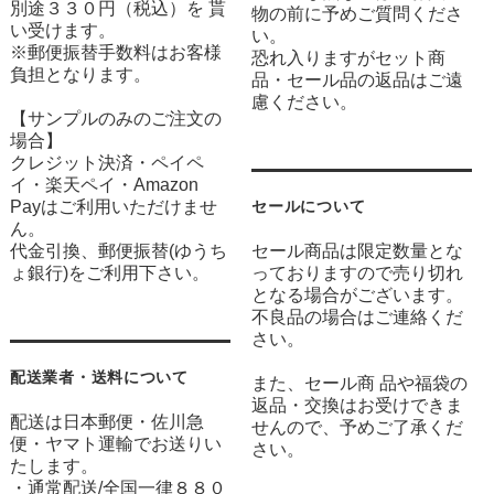
別途３３０円（税込）を 貰
物の前に予めご質問くださ
い受けます。
い。
※郵便振替手数料はお客様
恐れ入りますがセット商
負担となります。
品・セール品の返品はご遠
慮ください。
【サンプルのみのご注文の
場合】
クレジット決済・ペイペ
イ・楽天ペイ・Amazon
Payはご利用いただけませ
セールについて
ん。
代金引換、郵便振替(ゆうち
セール商品は限定数量とな
ょ銀行)をご利用下さい。
っておりますので売り切れ
となる場合がございます。
不良品の場合はご連絡くだ
さい。
配送業者・送料について
また、セール商 品や福袋の
返品・交換はお受けできま
配送は日本郵便・佐川急
せんので、予めご了承くだ
便・ヤマト運輸でお送りい
さい。
たします。
・通常配送/全国一律８８０