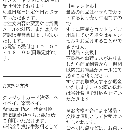
インターネットにて24時間
受け付けております。
【キャンセル】
毎週日曜日は定休日とさせ
当店の商品はハサミでカッ
ていただきます。
トする切り売り生地ですの
ご注文内容の変更やご質問
で
メールの対応、または入金
すでに商品をカットしてご
確認は翌営業日より順次い
用意している場合はキャン
たします。
セルをお受けすることがで
お電話の受付は１０：００
きません。
～１８：００(日曜定休)で
【返品・交換】
す。
不良品や出荷ミスがありま
したら商品到着から一週間
以内にお電話かメールにて
必ずご連絡ください。
すぐにお取替えするか返金
お支払い方法
いたします。その際の送料
は当社負担で対応させてい
クレジットカード決済、ペ
ただきます。
イペイ、楽天ペイ、
Amazon Pay、代金引換、
※お客様都合による返品・
郵便振替(ゆうちょ銀行)が
交換は原則としてお受けい
ご利用いただけます。
たしかねます。
※代金引換は手数料として
ご不明な点などは、お買い