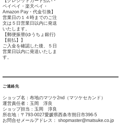
【クレジットカード払い・
ペイペイ・楽天ペイ・
Amazon Pay・
代金引換】
営業日の１４時までのご注
文は５日営業日以内に発送
いたします。
【郵便振替(ゆうちょ銀行)
【前払】】
ご入金を確認した後、５日
営業日以内に発送いたしま
す。
ご連絡先
ショップ名：布地のマツケ2nd（マツケセカンド）
運営責任者：玉岡 淳良
ショップ担当：玉岡 淳良
所在地：〒793-0027愛媛県西条市朔日市396-5
お問合せメールアドレス：
shopmaster@matsuke.co.jp