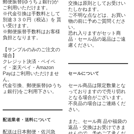
郵便振替(ゆうちょ銀行)が
交換は原則としてお受けい
ご利用いただけます。
たしかねます。
※代金引換は手数料として
ご不明な点などは、お買い
別途３３０円（税込）を 貰
物の前に予めご質問くださ
い受けます。
い。
※郵便振替手数料はお客様
恐れ入りますがセット商
負担となります。
品・セール品の返品はご遠
慮ください。
【サンプルのみのご注文の
場合】
クレジット決済・ペイペ
イ・楽天ペイ・Amazon
Payはご利用いただけませ
セールについて
ん。
代金引換、郵便振替(ゆうち
セール商品は限定数量とな
ょ銀行)をご利用下さい。
っておりますので売り切れ
となる場合がございます。
不良品の場合はご連絡くだ
さい。
配送業者・送料について
また、セール商 品や福袋の
返品・交換はお受けできま
配送は日本郵便・佐川急
せんので、予めご了承くだ