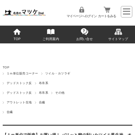
マイページへログイン
カートをみる
TOP
ご利用案内
お問い合せ
サイトマップ
TOP
１ｍ単位販売コーナー
ツイル・カツラギ
デッドストック反
布帛系
デッドストック反
布帛系
その他
アウトレット生地
合繊
合繊
【１ｍ単位で販売】お買い得！ パリッと糊の利いたツイル風生地 オ