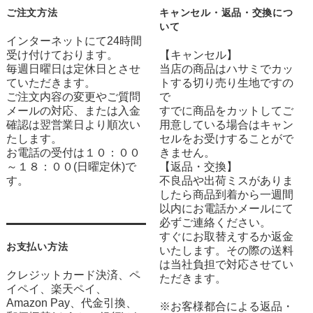
ご注文方法
キャンセル・返品・交換につ
いて
インターネットにて24時間
受け付けております。
【キャンセル】
毎週日曜日は定休日とさせ
当店の商品はハサミでカッ
ていただきます。
トする切り売り生地ですの
ご注文内容の変更やご質問
で
メールの対応、または入金
すでに商品をカットしてご
確認は翌営業日より順次い
用意している場合はキャン
たします。
セルをお受けすることがで
お電話の受付は１０：００
きません。
～１８：００(日曜定休)で
【返品・交換】
す。
不良品や出荷ミスがありま
したら商品到着から一週間
以内にお電話かメールにて
必ずご連絡ください。
すぐにお取替えするか返金
お支払い方法
いたします。その際の送料
は当社負担で対応させてい
クレジットカード決済、ペ
ただきます。
イペイ、楽天ペイ、
Amazon Pay、代金引換、
※お客様都合による返品・