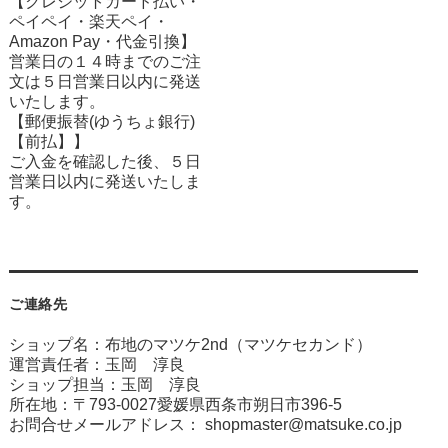
【クレジットカード払い・
ペイペイ・楽天ペイ・
Amazon Pay・
代金引換】
営業日の１４時までのご注
文は５日営業日以内に発送
いたします。
【郵便振替(ゆうちょ銀行)
【前払】】
ご入金を確認した後、５日
営業日以内に発送いたしま
す。
ご連絡先
ショップ名：布地のマツケ2nd（マツケセカンド）
運営責任者：玉岡 淳良
ショップ担当：玉岡 淳良
所在地：〒793-0027愛媛県西条市朔日市396-5
お問合せメールアドレス：
shopmaster@matsuke.co.jp