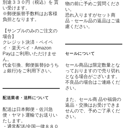
別途３３０円（税込）を 貰
物の前に予めご質問くださ
い受けます。
い。
※郵便振替手数料はお客様
恐れ入りますがセット商
負担となります。
品・セール品の返品はご遠
慮ください。
【サンプルのみのご注文の
場合】
クレジット決済・ペイペ
イ・楽天ペイ・Amazon
Payはご利用いただけませ
セールについて
ん。
代金引換、郵便振替(ゆうち
セール商品は限定数量とな
ょ銀行)をご利用下さい。
っておりますので売り切れ
となる場合がございます。
不良品の場合はご連絡くだ
さい。
配送業者・送料について
また、セール商 品や福袋の
返品・交換はお受けできま
配送は日本郵便・佐川急
せんので、予めご了承くだ
便・ヤマト運輸でお送りい
さい。
たします。
・通常配送/全国一律８８０