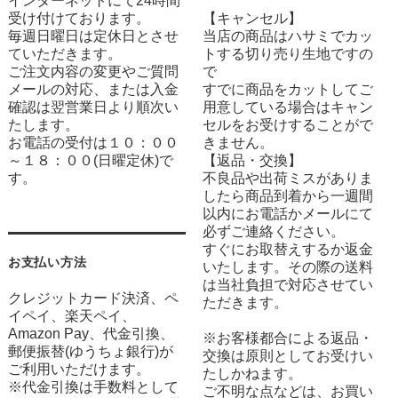
インターネットにて24時間
受け付けております。
【キャンセル】
毎週日曜日は定休日とさせ
当店の商品はハサミでカッ
ていただきます。
トする切り売り生地ですの
ご注文内容の変更やご質問
で
メールの対応、または入金
すでに商品をカットしてご
確認は翌営業日より順次い
用意している場合はキャン
たします。
セルをお受けすることがで
お電話の受付は１０：００
きません。
～１８：００(日曜定休)で
【返品・交換】
す。
不良品や出荷ミスがありま
したら商品到着から一週間
以内にお電話かメールにて
必ずご連絡ください。
すぐにお取替えするか返金
お支払い方法
いたします。その際の送料
は当社負担で対応させてい
クレジットカード決済、ペ
ただきます。
イペイ、楽天ペイ、
Amazon Pay、代金引換、
※お客様都合による返品・
郵便振替(ゆうちょ銀行)が
交換は原則としてお受けい
ご利用いただけます。
たしかねます。
※代金引換は手数料として
ご不明な点などは、お買い