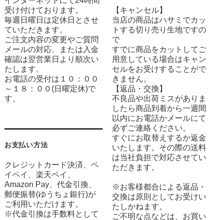
インターネットにて24時間
受け付けております。
【キャンセル】
毎週日曜日は定休日とさせ
当店の商品はハサミでカッ
ていただきます。
トする切り売り生地ですの
ご注文内容の変更やご質問
で
メールの対応、または入金
すでに商品をカットしてご
確認は翌営業日より順次い
用意している場合はキャン
たします。
セルをお受けすることがで
お電話の受付は１０：００
きません。
～１８：００(日曜定休)で
【返品・交換】
す。
不良品や出荷ミスがありま
したら商品到着から一週間
以内にお電話かメールにて
必ずご連絡ください。
すぐにお取替えするか返金
お支払い方法
いたします。その際の送料
は当社負担で対応させてい
クレジットカード決済、ペ
ただきます。
イペイ、楽天ペイ、
Amazon Pay、代金引換、
※お客様都合による返品・
郵便振替(ゆうちょ銀行)が
交換は原則としてお受けい
ご利用いただけます。
たしかねます。
※代金引換は手数料として
ご不明な点などは、お買い