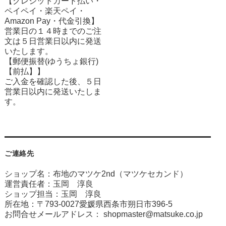
【クレジットカード払い・
ペイペイ・楽天ペイ・
Amazon Pay・
代金引換】
営業日の１４時までのご注
文は５日営業日以内に発送
いたします。
【郵便振替(ゆうちょ銀行)
【前払】】
ご入金を確認した後、５日
営業日以内に発送いたしま
す。
ご連絡先
ショップ名：布地のマツケ2nd（マツケセカンド）
運営責任者：玉岡 淳良
ショップ担当：玉岡 淳良
所在地：〒793-0027愛媛県西条市朔日市396-5
お問合せメールアドレス：
shopmaster@matsuke.co.jp