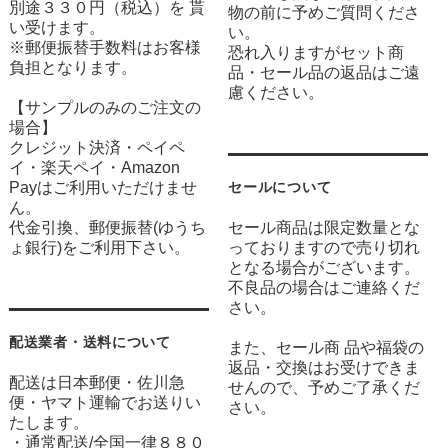
別途３３０円（税込）を 貰
物の前に予めご質問くださ
い受けます。
い。
※郵便振替手数料はお客様
恐れ入りますがセット商
負担となります。
品・セール品の返品はご遠
慮ください。
【サンプルのみのご注文の
場合】
クレジット決済・ペイペ
イ・楽天ペイ・Amazon
Payはご利用いただけませ
セールについて
ん。
代金引換、郵便振替(ゆうち
セール商品は限定数量とな
ょ銀行)をご利用下さい。
っておりますので売り切れ
となる場合がございます。
不良品の場合はご連絡くだ
さい。
配送業者・送料について
また、セール商 品や福袋の
返品・交換はお受けできま
配送は日本郵便・佐川急
せんので、予めご了承くだ
便・ヤマト運輸でお送りい
さい。
たします。
・通常配送/全国一律８８０