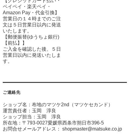
【クレジットカード払い・
ペイペイ・楽天ペイ・
Amazon Pay・
代金引換】
営業日の１４時までのご注
文は５日営業日以内に発送
いたします。
【郵便振替(ゆうちょ銀行)
【前払】】
ご入金を確認した後、５日
営業日以内に発送いたしま
す。
ご連絡先
ショップ名：布地のマツケ2nd（マツケセカンド）
運営責任者：玉岡 淳良
ショップ担当：玉岡 淳良
所在地：〒793-0027愛媛県西条市朔日市396-5
お問合せメールアドレス：
shopmaster@matsuke.co.jp