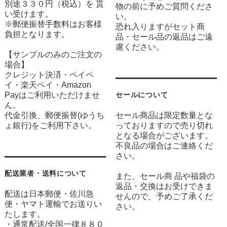
別途３３０円（税込）を 貰
物の前に予めご質問くださ
い受けます。
い。
※郵便振替手数料はお客様
恐れ入りますがセット商
負担となります。
品・セール品の返品はご遠
慮ください。
【サンプルのみのご注文の
場合】
クレジット決済・ペイペ
イ・楽天ペイ・Amazon
Payはご利用いただけませ
セールについて
ん。
代金引換、郵便振替(ゆうち
セール商品は限定数量とな
ょ銀行)をご利用下さい。
っておりますので売り切れ
となる場合がございます。
不良品の場合はご連絡くだ
さい。
配送業者・送料について
また、セール商 品や福袋の
返品・交換はお受けできま
配送は日本郵便・佐川急
せんので、予めご了承くだ
便・ヤマト運輸でお送りい
さい。
たします。
・通常配送/全国一律８８０