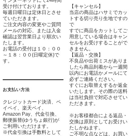
インターネットにて24時間
受け付けております。
【キャンセル】
毎週日曜日は定休日とさせ
当店の商品はハサミでカッ
ていただきます。
トする切り売り生地ですの
ご注文内容の変更やご質問
で
メールの対応、または入金
すでに商品をカットしてご
確認は翌営業日より順次い
用意している場合はキャン
たします。
セルをお受けすることがで
お電話の受付は１０：００
きません。
～１８：００(日曜定休)で
【返品・交換】
す。
不良品や出荷ミスがありま
したら商品到着から一週間
以内にお電話かメールにて
必ずご連絡ください。
すぐにお取替えするか返金
お支払い方法
いたします。その際の送料
は当社負担で対応させてい
クレジットカード決済、ペ
ただきます。
イペイ、楽天ペイ、
Amazon Pay、代金引換、
※お客様都合による返品・
郵便振替(ゆうちょ銀行)が
交換は原則としてお受けい
ご利用いただけます。
たしかねます。
※代金引換は手数料として
ご不明な点などは、お買い