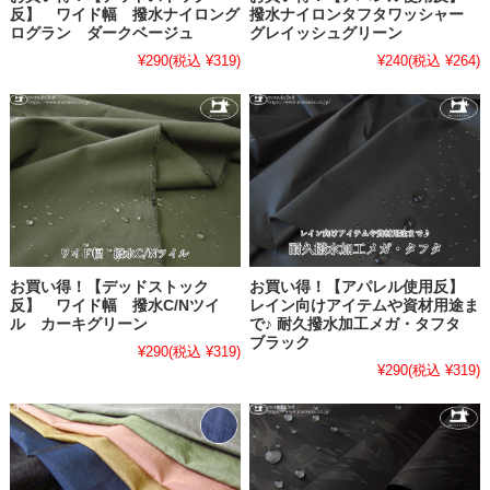
反】 ワイド幅 撥水ナイロング
撥水ナイロンタフタワッシャー
ログラン ダークベージュ
グレイッシュグリーン
¥290
(税込 ¥319)
¥240
(税込 ¥264)
お買い得！【デッドストック
お買い得！【アパレル使用反】
反】 ワイド幅 撥水C/Nツイ
レイン向けアイテムや資材用途ま
ル カーキグリーン
で♪ 耐久撥水加工メガ・タフタ
ブラック
¥290
(税込 ¥319)
¥290
(税込 ¥319)