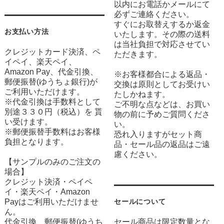
以内にお電話かメールにて
必ずご連絡ください。
すぐにお取替えするか返金
お支払い方法
いたします。その際の送料
は当社負担で対応させてい
クレジットカード決済、ペ
ただきます。
イペイ、楽天ペイ、
Amazon Pay、代金引換、
※お客様都合による返品・
郵便振替(ゆうちょ銀行)が
交換は原則としてお受けい
ご利用いただけます。
たしかねます。
※代金引換は手数料として
ご不明な点などは、お買い
別途３３０円（税込）を 貰
物の前に予めご質問くださ
い受けます。
い。
※郵便振替手数料はお客様
恐れ入りますがセット商
負担となります。
品・セール品の返品はご遠
慮ください。
【サンプルのみのご注文の
場合】
クレジット決済・ペイペ
イ・楽天ペイ・Amazon
Payはご利用いただけませ
セールについて
ん。
代金引換、郵便振替(ゆうち
セール商品は限定数量とな