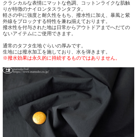
クラシカルな表情にマットな色調、コットンライクな肌触
りが特徴のナイロンタスランタフタ。
軽さの中に強度と耐久性をもち、撥水性に加え、暴風と紫
外線をブロックする特性を兼ね揃えております。
撥水性を付与された地は日常からアウトドアまでへだての
ないアイテムにご使用できます。
通常のタフタ生地ぐらいの厚みです。
生地には撥水加工を施しており、水を弾きます。
※撥水効果は永久的に持続するものではありません。