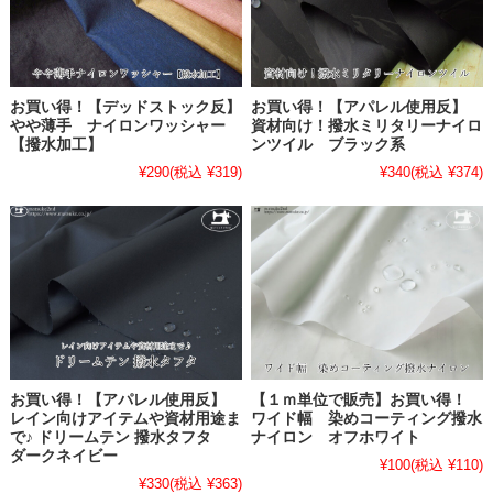
お買い得！【デッドストック反】
お買い得！【アパレル使用反】
やや薄手 ナイロンワッシャー
資材向け！撥水ミリタリーナイロ
【撥水加工】
ンツイル ブラック系
¥290
(税込 ¥319)
¥340
(税込 ¥374)
お買い得！【アパレル使用反】
【１ｍ単位で販売】お買い得！
レイン向けアイテムや資材用途ま
ワイド幅 染めコーティング撥水
で♪ ドリームテン 撥水タフタ
ナイロン オフホワイト
ダークネイビー
¥100
(税込 ¥110)
¥330
(税込 ¥363)