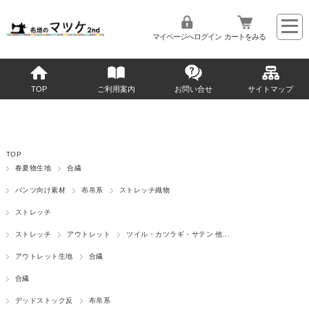
マイページへログイン
カートをみる
TOP
ご利用案内
お問い合せ
サイトマップ
TOP
春夏物生地
合繊
パンツ向け素材
布帛系
ストレッチ織物
ストレッチ
ストレッチ
アウトレット
ツイル・カツラギ・サテン 他...
アウトレット生地
合繊
合繊
デッドストック反
布帛系