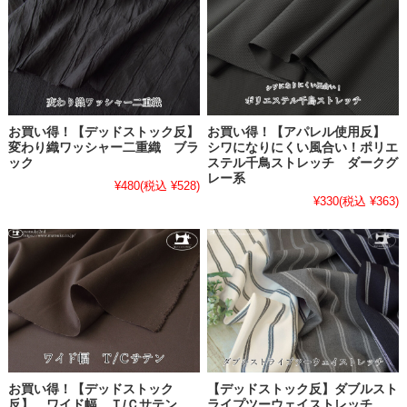
お買い得！【デッドストック反】
お買い得！【アパレル使用反】
変わり織ワッシャー二重織 ブラ
シワになりにくい風合い！ポリエ
ック
ステル千鳥ストレッチ ダークグ
レー系
¥480
(税込 ¥528)
¥330
(税込 ¥363)
お買い得！【デッドストック
【デッドストック反】ダブルスト
反】 ワイド幅 Ｔ/Ｃサテン
ライプツーウェイストレッチ