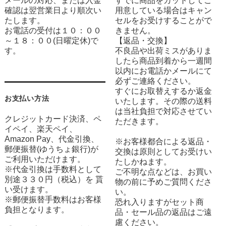
メールの対応、または入金
すでに商品をカットしてご
確認は翌営業日より順次い
用意している場合はキャン
たします。
セルをお受けすることがで
お電話の受付は１０：００
きません。
～１８：００(日曜定休)で
【返品・交換】
す。
不良品や出荷ミスがありま
したら商品到着から一週間
以内にお電話かメールにて
必ずご連絡ください。
すぐにお取替えするか返金
お支払い方法
いたします。その際の送料
は当社負担で対応させてい
クレジットカード決済、ペ
ただきます。
イペイ、楽天ペイ、
Amazon Pay、代金引換、
※お客様都合による返品・
郵便振替(ゆうちょ銀行)が
交換は原則としてお受けい
ご利用いただけます。
たしかねます。
※代金引換は手数料として
ご不明な点などは、お買い
別途３３０円（税込）を 貰
物の前に予めご質問くださ
い受けます。
い。
※郵便振替手数料はお客様
恐れ入りますがセット商
負担となります。
品・セール品の返品はご遠
慮ください。