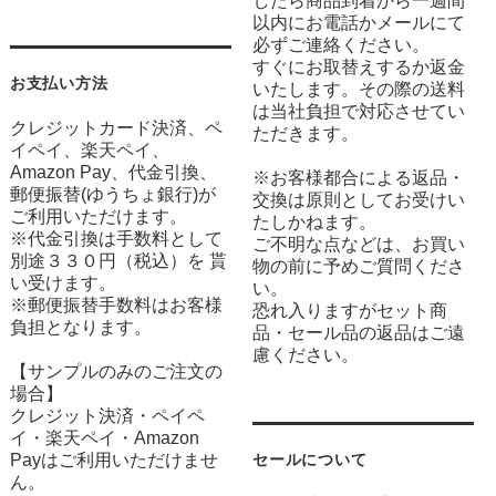
したら商品到着から一週間
以内にお電話かメールにて
必ずご連絡ください。
すぐにお取替えするか返金
お支払い方法
いたします。その際の送料
は当社負担で対応させてい
クレジットカード決済、ペ
ただきます。
イペイ、楽天ペイ、
Amazon Pay、代金引換、
※お客様都合による返品・
郵便振替(ゆうちょ銀行)が
交換は原則としてお受けい
ご利用いただけます。
たしかねます。
※代金引換は手数料として
ご不明な点などは、お買い
別途３３０円（税込）を 貰
物の前に予めご質問くださ
い受けます。
い。
※郵便振替手数料はお客様
恐れ入りますがセット商
負担となります。
品・セール品の返品はご遠
慮ください。
【サンプルのみのご注文の
場合】
クレジット決済・ペイペ
イ・楽天ペイ・Amazon
Payはご利用いただけませ
セールについて
ん。