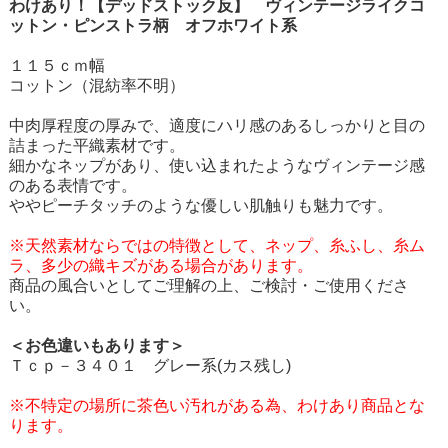
わけあり！【デッドストック反】 ヴィンテージライクコ
ットン・ピンストラ柄 オフホワイト系
１１５ｃｍ幅
コットン（混紡率不明）
中肉厚程度の厚みで、適度にハリ感のあるしっかりと目の
詰まった平織素材です。
細かなネップがあり、使い込まれたようなヴィンテージ感
のある表情です。
ややピーチタッチのような優しい肌触りも魅力です。
※天然素材ならではの特徴として、ネップ、糸ふし、糸ム
ラ、多少の織キズがある場合があります。
商品の風合いとしてご理解の上、ご検討・ご使用くださ
い。
＜お色違いもあります＞
Ｔｃｐ－３４０１ グレー系(カス残し)
※不特定の場所に茶色い汚れがある為、わけあり商品とな
ります。