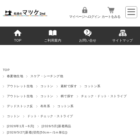
マイページへログイン
カートをみる
TOP
ご利用案内
お問い合せ
サイトマップ
TOP
春夏物生地
スケア・シーチング他
アウトレット生地
コットン
素材で探す
コットン系
アウトレット生地
コットン
柄で探す
チェック・ドット・ストライプ
デッドストック反
布帛系
コットン系
コットン
ドット・チェック・ストライプ
[2026年1月～6月]
[2026/5月]新着商品
[2026/5/27]新着(切売[50cm～/1ｍ単位])