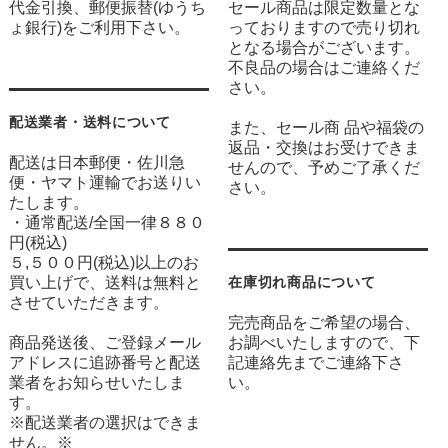
代金引換、郵便振替(ゆうち
セール商品は限定数量とな
ょ銀行)をご利用下さい。
っておりますので売り切れ
となる場合がございます。
不良品の場合はご連絡くだ
さい。
配送業者・送料について
また、セール商 品や福袋の
返品・交換はお受けできま
配送は日本郵便・佐川急
せんので、予めご了承くだ
便・ヤマト運輸でお送りい
さい。
たします。
・通常配送/全国一律８８０
円(税込)
５,５００円(税込)以上のお
買い上げで、送料は無料と
在庫切れ商品について
させていただきます。
完売商品をご希望の場合、
商品発送後、ご登録メール
お調べいたしますので、下
アドレスに追跡番号と配送
記連絡先までご連絡下さ
業者をお知らせいたしま
い。
す。
※配送業者の選択はできま
せん。※