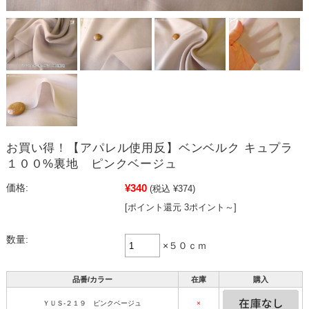
お買い得！【アパレル使用反】ベンベルク キュプラ
１００%裏地 ピンクベージュ
¥340
価格:
(税込 ¥374)
[ポイント還元 3ポイント～]
数量:
×５０ｃｍ
品番/カラー
在庫
購入
ＹＵＳ-２１９ ピンクベージュ
×