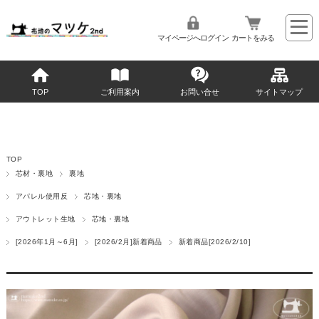
マイページへログイン
カートをみる
TOP
ご利用案内
お問い合せ
サイトマップ
TOP
芯材・裏地
裏地
アパレル使用反
芯地・裏地
アウトレット生地
芯地・裏地
[2026年1月～6月]
[2026/2月]新着商品
新着商品[2026/2/10]