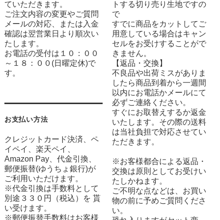
ていただきます。
トする切り売り生地ですの
ご注文内容の変更やご質問
で
メールの対応、または入金
すでに商品をカットしてご
確認は翌営業日より順次い
用意している場合はキャン
たします。
セルをお受けすることがで
お電話の受付は１０：００
きません。
～１８：００(日曜定休)で
【返品・交換】
す。
不良品や出荷ミスがありま
したら商品到着から一週間
以内にお電話かメールにて
必ずご連絡ください。
すぐにお取替えするか返金
お支払い方法
いたします。その際の送料
は当社負担で対応させてい
クレジットカード決済、ペ
ただきます。
イペイ、楽天ペイ、
Amazon Pay、代金引換、
※お客様都合による返品・
郵便振替(ゆうちょ銀行)が
交換は原則としてお受けい
ご利用いただけます。
たしかねます。
※代金引換は手数料として
ご不明な点などは、お買い
別途３３０円（税込）を 貰
物の前に予めご質問くださ
い受けます。
い。
※郵便振替手数料はお客様