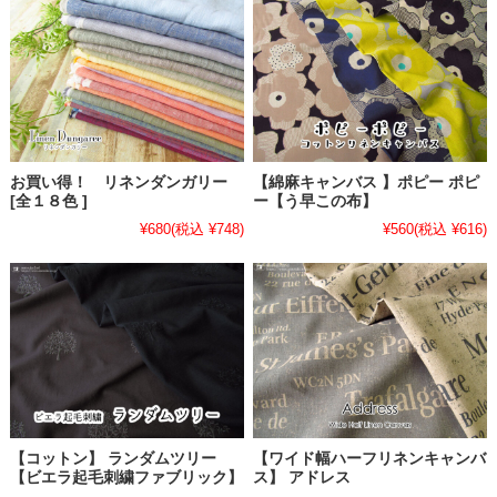
お買い得！ リネンダンガリー
【綿麻キャンバス 】ポピー ポピ
[全１８色 ]
ー【う早この布】
¥680
(税込 ¥748)
¥560
(税込 ¥616)
【コットン】 ランダムツリー
【ワイド幅ハーフリネンキャンバ
【ビエラ起毛刺繍ファブリック】
ス】 アドレス