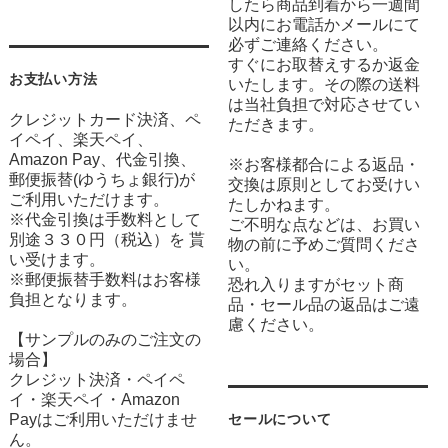
したら商品到着から一週間
以内にお電話かメールにて
必ずご連絡ください。
すぐにお取替えするか返金
お支払い方法
いたします。その際の送料
は当社負担で対応させてい
クレジットカード決済、ペ
ただきます。
イペイ、楽天ペイ、
Amazon Pay、代金引換、
※お客様都合による返品・
郵便振替(ゆうちょ銀行)が
交換は原則としてお受けい
ご利用いただけます。
たしかねます。
※代金引換は手数料として
ご不明な点などは、お買い
別途３３０円（税込）を 貰
物の前に予めご質問くださ
い受けます。
い。
※郵便振替手数料はお客様
恐れ入りますがセット商
負担となります。
品・セール品の返品はご遠
慮ください。
【サンプルのみのご注文の
場合】
クレジット決済・ペイペ
イ・楽天ペイ・Amazon
Payはご利用いただけませ
セールについて
ん。