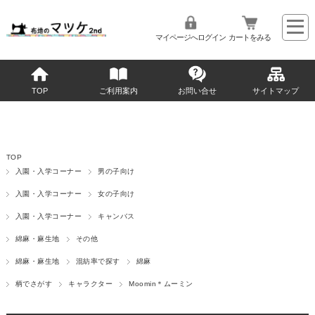
マイページへログイン
カートをみる
TOP
ご利用案内
お問い合せ
サイトマップ
TOP
入園・入学コーナー
男の子向け
入園・入学コーナー
女の子向け
入園・入学コーナー
キャンバス
綿麻・麻生地
その他
綿麻・麻生地
混紡率で探す
綿麻
柄でさがす
キャラクター
Moomin＊ムーミン