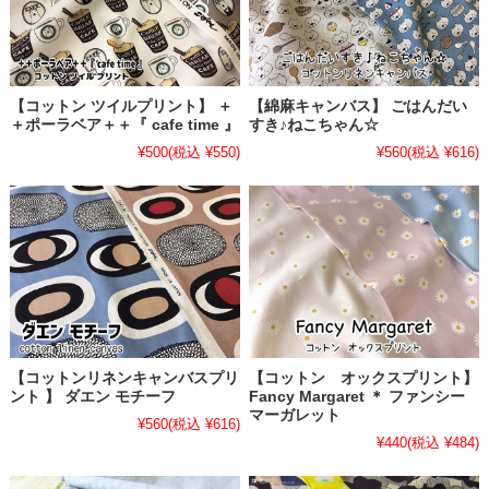
【コットン ツイルプリント】 ＋
【綿麻キャンバス】 ごはんだい
＋ポーラベア＋＋『 cafe time 』
すき♪ねこちゃん☆
¥500
(税込 ¥550)
¥560
(税込 ¥616)
【コットンリネンキャンバスプリ
【コットン オックスプリント】
ント 】 ダエン モチーフ
Fancy Margaret ＊ ファンシー
マーガレット
¥560
(税込 ¥616)
¥440
(税込 ¥484)