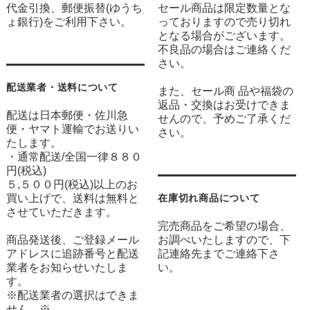
代金引換、郵便振替(ゆうち
セール商品は限定数量とな
ょ銀行)をご利用下さい。
っておりますので売り切れ
となる場合がございます。
不良品の場合はご連絡くだ
さい。
配送業者・送料について
また、セール商 品や福袋の
返品・交換はお受けできま
配送は日本郵便・佐川急
せんので、予めご了承くだ
便・ヤマト運輸でお送りい
さい。
たします。
・通常配送/全国一律８８０
円(税込)
５,５００円(税込)以上のお
買い上げで、送料は無料と
在庫切れ商品について
させていただきます。
完売商品をご希望の場合、
商品発送後、ご登録メール
お調べいたしますので、下
アドレスに追跡番号と配送
記連絡先までご連絡下さ
業者をお知らせいたしま
い。
す。
※配送業者の選択はできま
せん。※