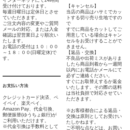
インターネットにて24時間
受け付けております。
【キャンセル】
毎週日曜日は定休日とさせ
当店の商品はハサミでカッ
ていただきます。
トする切り売り生地ですの
ご注文内容の変更やご質問
で
メールの対応、または入金
すでに商品をカットしてご
確認は翌営業日より順次い
用意している場合はキャン
たします。
セルをお受けすることがで
お電話の受付は１０：００
きません。
～１８：００(日曜定休)で
【返品・交換】
す。
不良品や出荷ミスがありま
したら商品到着から一週間
以内にお電話かメールにて
必ずご連絡ください。
すぐにお取替えするか返金
お支払い方法
いたします。その際の送料
は当社負担で対応させてい
クレジットカード決済、ペ
ただきます。
イペイ、楽天ペイ、
Amazon Pay、代金引換、
※お客様都合による返品・
郵便振替(ゆうちょ銀行)が
交換は原則としてお受けい
ご利用いただけます。
たしかねます。
※代金引換は手数料として
ご不明な点などは、お買い