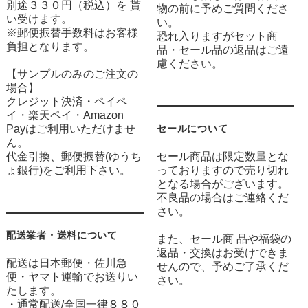
別途３３０円（税込）を 貰
物の前に予めご質問くださ
い受けます。
い。
※郵便振替手数料はお客様
恐れ入りますがセット商
負担となります。
品・セール品の返品はご遠
慮ください。
【サンプルのみのご注文の
場合】
クレジット決済・ペイペ
イ・楽天ペイ・Amazon
Payはご利用いただけませ
セールについて
ん。
代金引換、郵便振替(ゆうち
セール商品は限定数量とな
ょ銀行)をご利用下さい。
っておりますので売り切れ
となる場合がございます。
不良品の場合はご連絡くだ
さい。
配送業者・送料について
また、セール商 品や福袋の
返品・交換はお受けできま
配送は日本郵便・佐川急
せんので、予めご了承くだ
便・ヤマト運輸でお送りい
さい。
たします。
・通常配送/全国一律８８０