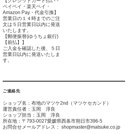
【クレジットカード払い・
ペイペイ・楽天ペイ・
Amazon Pay・
代金引換】
営業日の１４時までのご注
文は５日営業日以内に発送
いたします。
【郵便振替(ゆうちょ銀行)
【前払】】
ご入金を確認した後、５日
営業日以内に発送いたしま
す。
ご連絡先
ショップ名：布地のマツケ2nd（マツケセカンド）
運営責任者：玉岡 淳良
ショップ担当：玉岡 淳良
所在地：〒793-0027愛媛県西条市朔日市396-5
お問合せメールアドレス：
shopmaster@matsuke.co.jp