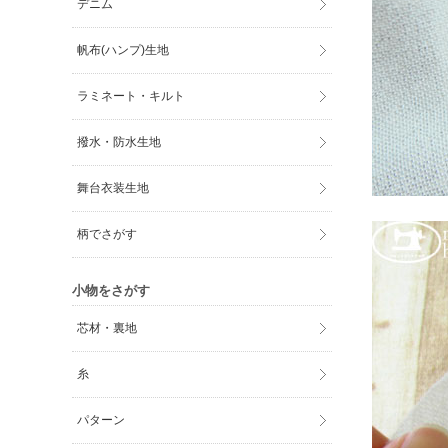
デニム
帆布(ハンプ)生地
ラミネート・キルト
撥水・防水生地
舞台衣装生地
柄でさがす
小物をさがす
芯材・裏地
糸
パターン