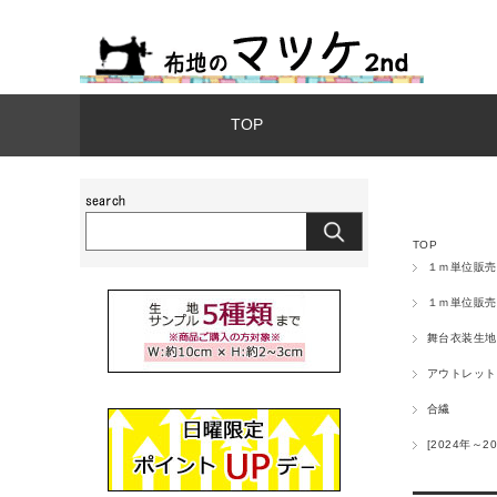
TOP
TOP
１ｍ単位販売
１ｍ単位販売
舞台衣装生地
アウトレット
合繊
[2024年～20