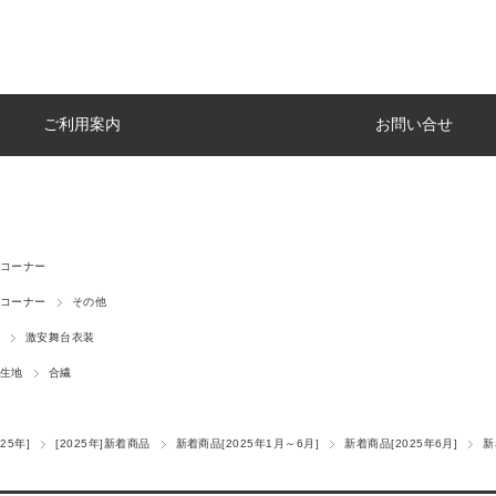
ご利用案内
お問い合せ
コーナー
コーナー
その他
激安舞台衣装
生地
合繊
25年]
[2025年]新着商品
新着商品[2025年1月～6月]
新着商品[2025年6月]
新