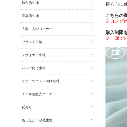
秋冬物生地
横方向に
こちらの
春夏物生地
※ロング
入園・入学コーナー
購入制限
※一回で
ブランド生地
デザイナー生地
パンツ向け素材
スポーツウェア向け素材
１ｍ単位販売コーナー
反売り
あったか！起毛生地