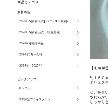
商品カテゴリ
新着商品
[2026/8/5]新着(切売[50cm～/1ｍ単位])
[2026/8/5]新着(反売り/現品処分)
[2026/7月]新着商品
[2026年1月～6月]
[2024年～2025年]
【１ｍ単
約１５０
ピックアップ
ポリエス
サンプル
淡い色合
やわらか
期間限定プライスダウン
しっかり