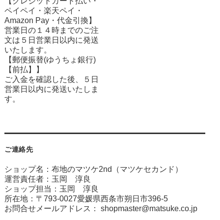
【クレジットカード払い・
ペイペイ・楽天ペイ・
Amazon Pay・
代金引換】
営業日の１４時までのご注
文は５日営業日以内に発送
いたします。
【郵便振替(ゆうちょ銀行)
【前払】】
ご入金を確認した後、５日
営業日以内に発送いたしま
す。
ご連絡先
ショップ名：布地のマツケ2nd（マツケセカンド）
運営責任者：玉岡 淳良
ショップ担当：玉岡 淳良
所在地：〒793-0027愛媛県西条市朔日市396-5
お問合せメールアドレス：
shopmaster@matsuke.co.jp