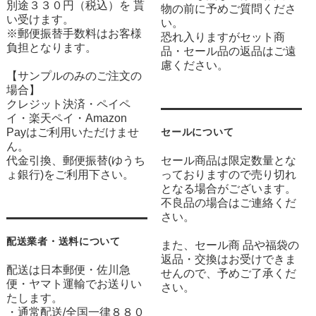
別途３３０円（税込）を 貰
物の前に予めご質問くださ
い受けます。
い。
※郵便振替手数料はお客様
恐れ入りますがセット商
負担となります。
品・セール品の返品はご遠
慮ください。
【サンプルのみのご注文の
場合】
クレジット決済・ペイペ
イ・楽天ペイ・Amazon
Payはご利用いただけませ
セールについて
ん。
代金引換、郵便振替(ゆうち
セール商品は限定数量とな
ょ銀行)をご利用下さい。
っておりますので売り切れ
となる場合がございます。
不良品の場合はご連絡くだ
さい。
配送業者・送料について
また、セール商 品や福袋の
返品・交換はお受けできま
配送は日本郵便・佐川急
せんので、予めご了承くだ
便・ヤマト運輸でお送りい
さい。
たします。
・通常配送/全国一律８８０