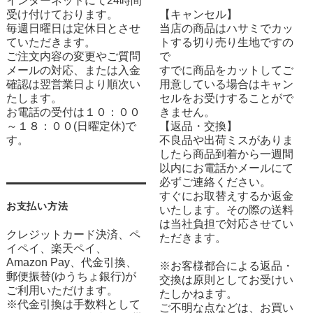
インターネットにて24時間
受け付けております。
【キャンセル】
毎週日曜日は定休日とさせ
当店の商品はハサミでカッ
ていただきます。
トする切り売り生地ですの
ご注文内容の変更やご質問
で
メールの対応、または入金
すでに商品をカットしてご
確認は翌営業日より順次い
用意している場合はキャン
たします。
セルをお受けすることがで
お電話の受付は１０：００
きません。
～１８：００(日曜定休)で
【返品・交換】
す。
不良品や出荷ミスがありま
したら商品到着から一週間
以内にお電話かメールにて
必ずご連絡ください。
すぐにお取替えするか返金
お支払い方法
いたします。その際の送料
は当社負担で対応させてい
クレジットカード決済、ペ
ただきます。
イペイ、楽天ペイ、
Amazon Pay、代金引換、
※お客様都合による返品・
郵便振替(ゆうちょ銀行)が
交換は原則としてお受けい
ご利用いただけます。
たしかねます。
※代金引換は手数料として
ご不明な点などは、お買い