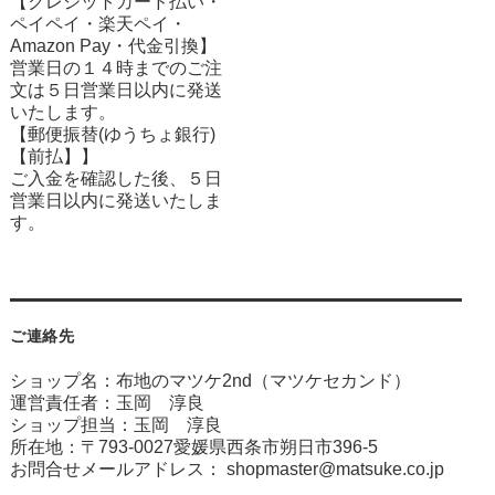
【クレジットカード払い・
ペイペイ・楽天ペイ・
Amazon Pay・
代金引換】
営業日の１４時までのご注
文は５日営業日以内に発送
いたします。
【郵便振替(ゆうちょ銀行)
【前払】】
ご入金を確認した後、５日
営業日以内に発送いたしま
す。
ご連絡先
ショップ名：布地のマツケ2nd（マツケセカンド）
運営責任者：玉岡 淳良
ショップ担当：玉岡 淳良
所在地：〒793-0027愛媛県西条市朔日市396-5
お問合せメールアドレス：
shopmaster@matsuke.co.jp