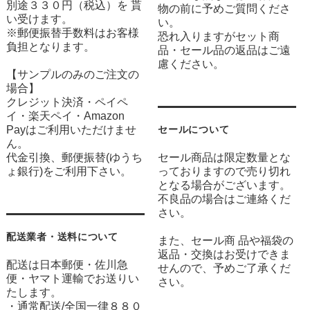
別途３３０円（税込）を 貰
物の前に予めご質問くださ
い受けます。
い。
※郵便振替手数料はお客様
恐れ入りますがセット商
負担となります。
品・セール品の返品はご遠
慮ください。
【サンプルのみのご注文の
場合】
クレジット決済・ペイペ
イ・楽天ペイ・Amazon
Payはご利用いただけませ
セールについて
ん。
代金引換、郵便振替(ゆうち
セール商品は限定数量とな
ょ銀行)をご利用下さい。
っておりますので売り切れ
となる場合がございます。
不良品の場合はご連絡くだ
さい。
配送業者・送料について
また、セール商 品や福袋の
返品・交換はお受けできま
配送は日本郵便・佐川急
せんので、予めご了承くだ
便・ヤマト運輸でお送りい
さい。
たします。
・通常配送/全国一律８８０