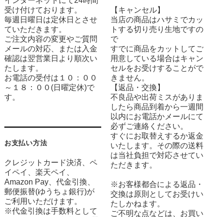
インターネットにて24時間
受け付けております。
【キャンセル】
毎週日曜日は定休日とさせ
当店の商品はハサミでカッ
ていただきます。
トする切り売り生地ですの
ご注文内容の変更やご質問
で
メールの対応、または入金
すでに商品をカットしてご
確認は翌営業日より順次い
用意している場合はキャン
たします。
セルをお受けすることがで
お電話の受付は１０：００
きません。
～１８：００(日曜定休)で
【返品・交換】
す。
不良品や出荷ミスがありま
したら商品到着から一週間
以内にお電話かメールにて
必ずご連絡ください。
すぐにお取替えするか返金
お支払い方法
いたします。その際の送料
は当社負担で対応させてい
クレジットカード決済、ペ
ただきます。
イペイ、楽天ペイ、
Amazon Pay、代金引換、
※お客様都合による返品・
郵便振替(ゆうちょ銀行)が
交換は原則としてお受けい
ご利用いただけます。
たしかねます。
※代金引換は手数料として
ご不明な点などは、お買い