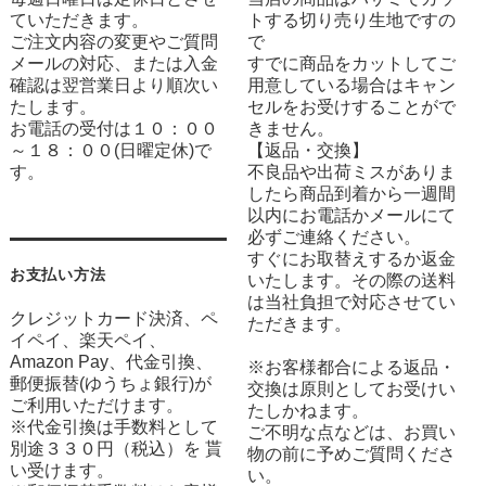
ていただきます。
トする切り売り生地ですの
ご注文内容の変更やご質問
で
メールの対応、または入金
すでに商品をカットしてご
確認は翌営業日より順次い
用意している場合はキャン
たします。
セルをお受けすることがで
お電話の受付は１０：００
きません。
～１８：００(日曜定休)で
【返品・交換】
す。
不良品や出荷ミスがありま
したら商品到着から一週間
以内にお電話かメールにて
必ずご連絡ください。
すぐにお取替えするか返金
お支払い方法
いたします。その際の送料
は当社負担で対応させてい
クレジットカード決済、ペ
ただきます。
イペイ、楽天ペイ、
Amazon Pay、代金引換、
※お客様都合による返品・
郵便振替(ゆうちょ銀行)が
交換は原則としてお受けい
ご利用いただけます。
たしかねます。
※代金引換は手数料として
ご不明な点などは、お買い
別途３３０円（税込）を 貰
物の前に予めご質問くださ
い受けます。
い。