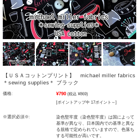
【ＵＳＡコットンプリント】 michael miller fabrics
＊sewing supplies＊ ブラック
¥790
価格:
(税込 ¥869)
[ポイントアップ中 17ポイント～]
※選択必須※:
染色堅牢度（染色堅牢度）は国によって
基準が異なり、日本国内での基準と異な
る規格で定められていますので、色落ち
する可能性が高いです。