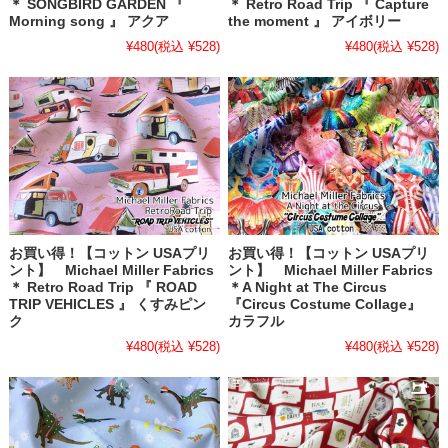
＊ SONGBIRD GARDEN 『
＊ Retro Road Trip 『 Capture
Morning song 』 アクア
the moment 』 アイボリー
¥480
(税込 ¥528)
¥480
(税込 ¥528)
お買い得！【コットン USAプリ
お買い得！【コットン USAプリ
ント】 Michael Miller Fabrics
ント】 Michael Miller Fabrics
＊ Retro Road Trip 『 ROAD
＊A Night at The Circus
TRIP VEHICLES 』 くすみピン
『Circus Costume Collage』
ク
カラフル
¥480
(税込 ¥528)
¥480
(税込 ¥528)