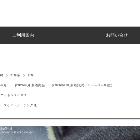
ご利用案内
お問い合せ
材
布帛系
布帛
～6月]
[2026/6月]新着商品
[2026/6/10]新着(切売[50cm～/1ｍ単位])
コットン１００％
スケア・シーチング他