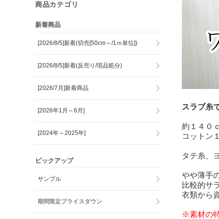
商品カテゴリ
新着商品
[2026/8/5]新着(切売[50cm～/1ｍ単位])
[2026/8/5]新着(反売り/現品処分)
[2026/7月]新着商品
スラブ糸で
[2026年1月～6月]
約１４０
[2024年～2025年]
コットン
タテ糸、
ピックアップ
やや薄手
サンプル
比較的サ
衣類から
期間限定プライスダウン
※素材の