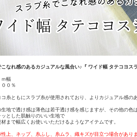
こなれ感のあるカジュアルな風合い♪『 ワイド幅 タテコヨス
ｃｍ幅
１００％
ヨコ糸ともにスラブ糸が使用されており、よりカジュアル感の
の生地で透け感は薄色は若干透け感を感じますが、その他の色
ラッとした肌触りのいい生地で
資材まで幅広くお使いいただけるようなアイテムです。
特性上、ネップ、糸ふし、糸ムラ、織キズが目立つ場合があり