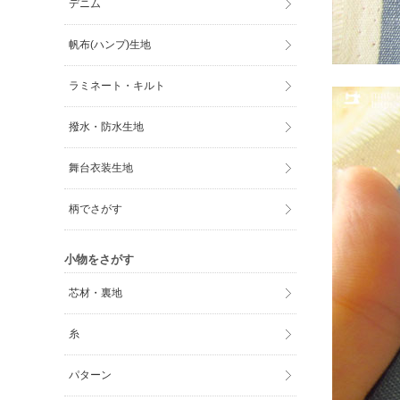
デニム
帆布(ハンプ)生地
ラミネート・キルト
撥水・防水生地
舞台衣装生地
柄でさがす
小物をさがす
芯材・裏地
糸
パターン