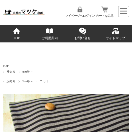
マイページへログイン
カートをみる
TOP
ご利用案内
お問い合せ
サイトマップ
TOP
反売り
5m巻～
反売り
5m巻～
ニット