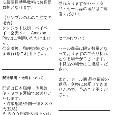
※郵便振替手数料はお客様
恐れ入りますがセット商
負担となります。
品・セール品の返品はご遠
慮ください。
【サンプルのみのご注文の
場合】
クレジット決済・ペイペ
イ・楽天ペイ・Amazon
Payはご利用いただけませ
セールについて
ん。
代金引換、郵便振替(ゆうち
セール商品は限定数量とな
ょ銀行)をご利用下さい。
っておりますので売り切れ
となる場合がございます。
不良品の場合はご連絡くだ
さい。
配送業者・送料について
また、セール商 品や福袋の
返品・交換はお受けできま
配送は日本郵便・佐川急
せんので、予めご了承くだ
便・ヤマト運輸でお送りい
さい。
たします。
・通常配送/全国一律８８０
円(税込)
５,５００円(税込)以上のお