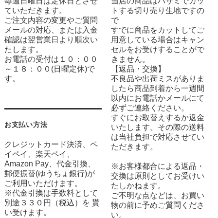
毎週日曜日は定休日とさせ
当店の商品はハサミでカッ
ていただきます。
トする切り売り生地ですの
ご注文内容の変更やご質問
で
メールの対応、または入金
すでに商品をカットしてご
確認は翌営業日より順次い
用意している場合はキャン
たします。
セルをお受けすることがで
お電話の受付は１０：００
きません。
～１８：００(日曜定休)で
【返品・交換】
す。
不良品や出荷ミスがありま
したら商品到着から一週間
以内にお電話かメールにて
必ずご連絡ください。
すぐにお取替えするか返金
お支払い方法
いたします。その際の送料
は当社負担で対応させてい
クレジットカード決済、ペ
ただきます。
イペイ、楽天ペイ、
Amazon Pay、代金引換、
※お客様都合による返品・
郵便振替(ゆうちょ銀行)が
交換は原則としてお受けい
ご利用いただけます。
たしかねます。
※代金引換は手数料として
ご不明な点などは、お買い
別途３３０円（税込）を 貰
物の前に予めご質問くださ
い受けます。
い。