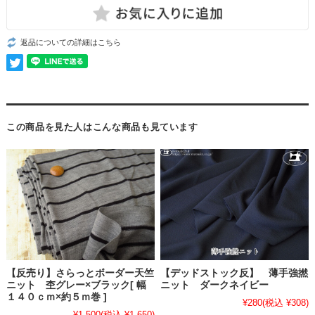
返品についての詳細はこちら
この商品を見た人はこんな商品も見ています
【反売り】さらっとボーダー天竺
【デッドストック反】 薄手強撚
ニット 杢グレー×ブラック[ 幅
ニット ダークネイビー
１４０ｃｍ×約５ｍ巻 ]
¥280
(税込 ¥308)
¥1,500
(税込 ¥1,650)