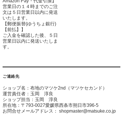
Amazon Pay・
代金引換】
営業日の１４時までのご注
文は５日営業日以内に発送
いたします。
【郵便振替(ゆうちょ銀行)
【前払】】
ご入金を確認した後、５日
営業日以内に発送いたしま
す。
ご連絡先
ショップ名：布地のマツケ2nd（マツケセカンド）
運営責任者：玉岡 淳良
ショップ担当：玉岡 淳良
所在地：〒793-0027愛媛県西条市朔日市396-5
お問合せメールアドレス：
shopmaster@matsuke.co.jp