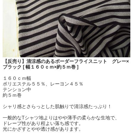
【反売り】清涼感のあるボーダーフライスニット グレー×
ブラック [ 幅１６０ｃｍ×約５ｍ巻 ]
１６０ｃｍ幅
ポリエステル５５％、レーヨン４５％
テンション中
約５ｍ巻
シャリ感とさらっとした肌触りで清涼感たっぷり！
一般的なTシャツ地よりはやや薄手の柔らかな生地で、
ドレープ性があり程よい落ち感です。
光にかざすとやや透け感があります。