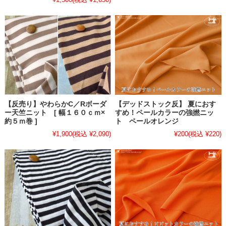
【反売り】やわらかC／Rボーダ
【デッドストック反】 夏におす
ー天竺ニット [ 幅１６０ｃｍ×
すめ！ペールカラーの強撚ニッ
約５ｍ巻 ]
ト ペールオレンジ
¥1,900
(税込 ¥2,090)
¥200
(税込 ¥220)