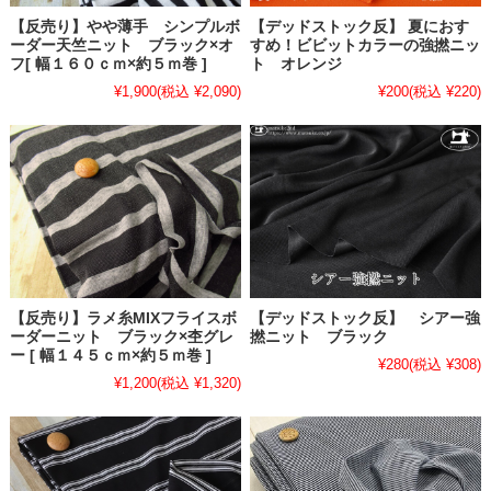
【反売り】やや薄手 シンプルボ
【デッドストック反】 夏におす
ーダー天竺ニット ブラック×オ
すめ！ビビットカラーの強撚ニッ
フ[ 幅１６０ｃｍ×約５ｍ巻 ]
ト オレンジ
¥1,900
(税込 ¥2,090)
¥200
(税込 ¥220)
【反売り】ラメ糸MIXフライスボ
【デッドストック反】 シアー強
ーダーニット ブラック×杢グレ
撚ニット ブラック
ー [ 幅１４５ｃｍ×約５ｍ巻 ]
¥280
(税込 ¥308)
¥1,200
(税込 ¥1,320)