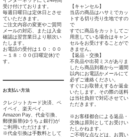
インターネットにて24時間
受け付けております。
【キャンセル】
毎週日曜日は定休日とさせ
当店の商品はハサミでカッ
ていただきます。
トする切り売り生地ですの
ご注文内容の変更やご質問
で
メールの対応、または入金
すでに商品をカットしてご
確認は翌営業日より順次い
用意している場合はキャン
たします。
セルをお受けすることがで
お電話の受付は１０：００
きません。
～１８：００(日曜定休)で
【返品・交換】
す。
不良品や出荷ミスがありま
したら商品到着から一週間
以内にお電話かメールにて
必ずご連絡ください。
すぐにお取替えするか返金
お支払い方法
いたします。その際の送料
は当社負担で対応させてい
クレジットカード決済、ペ
ただきます。
イペイ、楽天ペイ、
Amazon Pay、代金引換、
※お客様都合による返品・
郵便振替(ゆうちょ銀行)が
交換は原則としてお受けい
ご利用いただけます。
たしかねます。
※代金引換は手数料として
ご不明な点などは、お買い