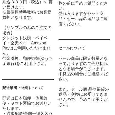
別途３３０円（税込）を 貰
物の前に予めご質問くださ
い受けます。
い。
※郵便振替手数料はお客様
恐れ入りますがセット商
負担となります。
品・セール品の返品はご遠
慮ください。
【サンプルのみのご注文の
場合】
クレジット決済・ペイペ
イ・楽天ペイ・Amazon
Payはご利用いただけませ
セールについて
ん。
代金引換、郵便振替(ゆうち
セール商品は限定数量とな
ょ銀行)をご利用下さい。
っておりますので売り切れ
となる場合がございます。
不良品の場合はご連絡くだ
さい。
配送業者・送料について
また、セール商 品や福袋の
返品・交換はお受けできま
配送は日本郵便・佐川急
せんので、予めご了承くだ
便・ヤマト運輸でお送りい
さい。
たします。
・通常配送/全国一律８８０