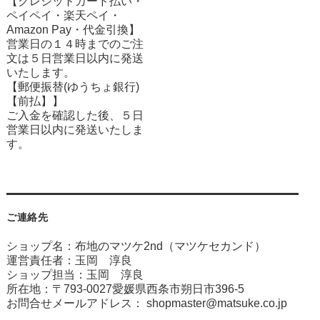
【クレジットカード払い・
ペイペイ・楽天ペイ・
Amazon Pay・
代金引換】
営業日の１４時までのご注
文は５日営業日以内に発送
いたします。
【郵便振替(ゆうちょ銀行)
【前払】】
ご入金を確認した後、５日
営業日以内に発送いたしま
す。
ご連絡先
ショップ名：布地のマツケ2nd（マツケセカンド）
運営責任者：玉岡 淳良
ショップ担当：玉岡 淳良
所在地：〒793-0027愛媛県西条市朔日市396-5
お問合せメールアドレス：
shopmaster@matsuke.co.jp