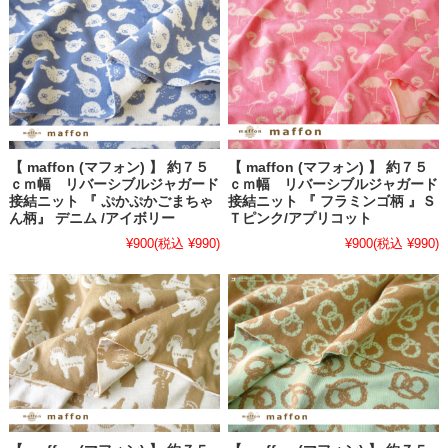
【 maffon (マフォン) 】 約７５
【 maffon (マフォン) 】 約７５
ｃｍ幅 リバーシブルジャガード
ｃｍ幅 リバーシブルジャガード
接結ニット 『 ぷかぷかごまちゃ
接結ニット 『 フラミンゴ柄 』Ｓ
ん柄』 デニム /アイボリー
Ｔピンク/アプリコット
¥900
(税込 ¥990)
¥900
(税込 ¥990)