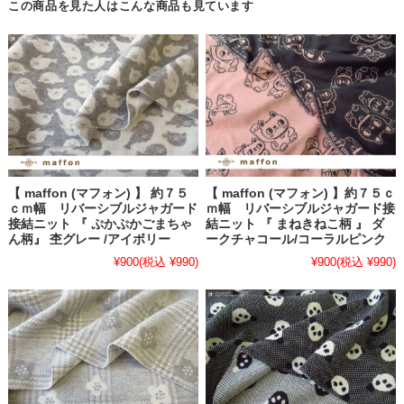
この商品を見た人はこんな商品も見ています
【 maffon (マフォン) 】 約７５
【 maffon (マフォン) 】約７５ｃ
ｃｍ幅 リバーシブルジャガード
ｍ幅 リバーシブルジャガード接
接結ニット 『 ぷかぷかごまちゃ
結ニット 『 まねきねこ柄 』 ダ
ん柄』 杢グレー /アイボリー
ークチャコール/コーラルピンク
¥900
(税込 ¥990)
¥900
(税込 ¥990)