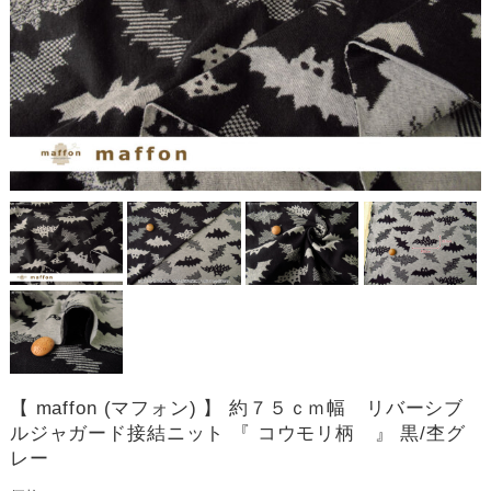
【 maffon (マフォン) 】 約７５ｃｍ幅 リバーシブ
ルジャガード接結ニット 『 コウモリ柄 』 黒/杢グ
レー