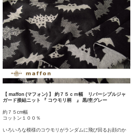
【 maffon (マフォン) 】 約７５ｃｍ幅 リバーシブルジャ
ガード接結ニット 『 コウモリ柄 』 黒/杢グレー
約７５cm幅
コットン１００％
いろいろな模様のコウモリがランダムに飛び回るお顔のか