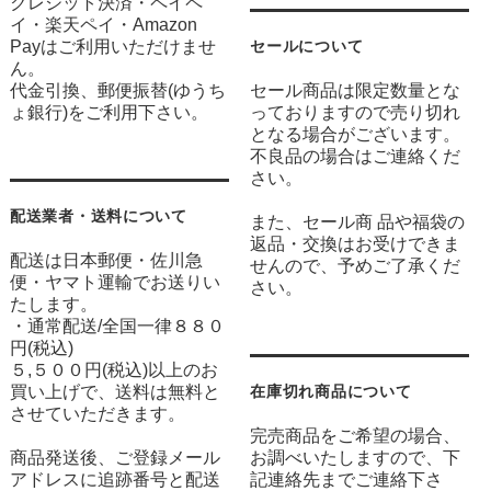
クレジット決済・ペイペ
イ・楽天ペイ・Amazon
Payはご利用いただけませ
セールについて
ん。
代金引換、郵便振替(ゆうち
セール商品は限定数量とな
ょ銀行)をご利用下さい。
っておりますので売り切れ
となる場合がございます。
不良品の場合はご連絡くだ
さい。
配送業者・送料について
また、セール商 品や福袋の
返品・交換はお受けできま
配送は日本郵便・佐川急
せんので、予めご了承くだ
便・ヤマト運輸でお送りい
さい。
たします。
・通常配送/全国一律８８０
円(税込)
５,５００円(税込)以上のお
買い上げで、送料は無料と
在庫切れ商品について
させていただきます。
完売商品をご希望の場合、
商品発送後、ご登録メール
お調べいたしますので、下
アドレスに追跡番号と配送
記連絡先までご連絡下さ