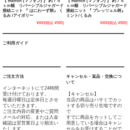
【 maffon (マフォン) 】 約７５
【 maffon (マフォン) 】 約７５
ｃｍ幅 リバーシブルジャガード
ｃｍ幅 リバーシブルジャガード
接結ニット 『 はにわーず柄』 く
接結ニット 『 プレッツェル柄』
るみ /アイボリー
ミント/くるみ
¥900
(税込 ¥990)
¥900
(税込 ¥990)
ご利用ガイド
ご注文方法
キャンセル・返品・交換につ
いて
インターネットにて24時間
受け付けております。
【キャンセル】
毎週日曜日は定休日とさせ
当店の商品はハサミでカッ
ていただきます。
トする切り売り生地ですの
ご注文内容の変更やご質問
で
メールの対応、または入金
すでに商品をカットしてご
確認は翌営業日より順次い
用意している場合はキャン
たします。
セルをお受けすることがで