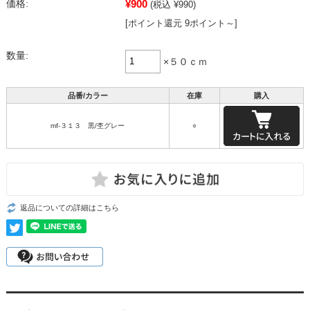
¥900
価格:
(税込 ¥990)
[ポイント還元 9ポイント～]
数量:
×５０ｃｍ
品番/カラー
在庫
購入
mf-３１３ 黒/杢グレー
○
返品についての詳細はこちら