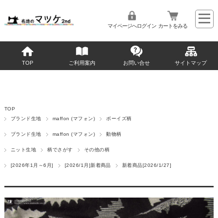
マイページへログイン
カートをみる
TOP
ご利用案内
お問い合せ
サイトマップ
TOP
ブランド生地
maffon (マフォン)
ボーイズ柄
ブランド生地
maffon (マフォン)
動物柄
ニット生地
柄でさがす
その他の柄
[2026年1月～6月]
[2026/1月]新着商品
新着商品[2026/1/27]