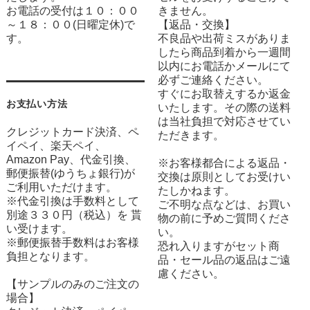
お電話の受付は１０：００
きません。
～１８：００(日曜定休)で
【返品・交換】
す。
不良品や出荷ミスがありま
したら商品到着から一週間
以内にお電話かメールにて
必ずご連絡ください。
すぐにお取替えするか返金
お支払い方法
いたします。その際の送料
は当社負担で対応させてい
クレジットカード決済、ペ
ただきます。
イペイ、楽天ペイ、
Amazon Pay、代金引換、
※お客様都合による返品・
郵便振替(ゆうちょ銀行)が
交換は原則としてお受けい
ご利用いただけます。
たしかねます。
※代金引換は手数料として
ご不明な点などは、お買い
別途３３０円（税込）を 貰
物の前に予めご質問くださ
い受けます。
い。
※郵便振替手数料はお客様
恐れ入りますがセット商
負担となります。
品・セール品の返品はご遠
慮ください。
【サンプルのみのご注文の
場合】