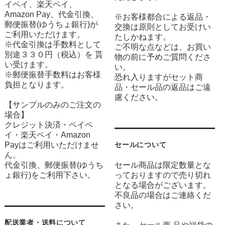
イペイ、楽天ペイ、
Amazon Pay、代金引換、
※お客様都合による返品・
郵便振替(ゆうちょ銀行)が
交換は原則としてお受けい
ご利用いただけます。
たしかねます。
※代金引換は手数料として
ご不明な点などは、お買い
別途３３０円（税込）を 貰
物の前に予めご質問くださ
い受けます。
い。
※郵便振替手数料はお客様
恐れ入りますがセット商
負担となります。
品・セール品の返品はご遠
慮ください。
【サンプルのみのご注文の
場合】
クレジット決済・ペイペ
イ・楽天ペイ・Amazon
Payはご利用いただけませ
セールについて
ん。
代金引換、郵便振替(ゆうち
セール商品は限定数量とな
ょ銀行)をご利用下さい。
っておりますので売り切れ
となる場合がございます。
不良品の場合はご連絡くだ
さい。
配送業者・送料について