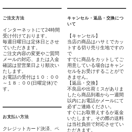
ご注文方法
キャンセル・返品・交換につ
いて
インターネットにて24時間
受け付けております。
【キャンセル】
毎週日曜日は定休日とさせ
当店の商品はハサミでカッ
ていただきます。
トする切り売り生地ですの
ご注文内容の変更やご質問
で
メールの対応、または入金
すでに商品をカットしてご
確認は翌営業日より順次い
用意している場合はキャン
たします。
セルをお受けすることがで
お電話の受付は１０：００
きません。
～１８：００(日曜定休)で
【返品・交換】
す。
不良品や出荷ミスがありま
したら商品到着から一週間
以内にお電話かメールにて
必ずご連絡ください。
すぐにお取替えするか返金
お支払い方法
いたします。その際の送料
は当社負担で対応させてい
クレジットカード決済、ペ
ただきます。