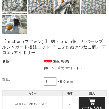
【 maffon (マフォン) 】 約７５ｃｍ幅 リバーシブ
ルジャガード接結ニット 『 こぶたぬきつねこ柄』 ア
ロエ /アイボリー
¥900
価格:
(税込 ¥990)
[ポイント還元 9ポイント～]
数量:
×５０ｃｍ
カラー
在庫
購入
mf-３１４ アロエ /アイボリー
○