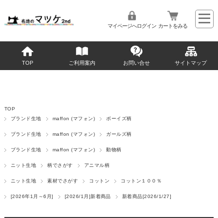
マイページへログイン
カートをみる
TOP
ご利用案内
お問い合せ
サイトマップ
TOP
ブランド生地
maffon (マフォン)
ボーイズ柄
ブランド生地
maffon (マフォン)
ガールズ柄
ブランド生地
maffon (マフォン)
動物柄
ニット生地
柄でさがす
アニマル柄
ニット生地
素材でさがす
コットン
コットン１００％
[2026年1月～6月]
[2026/1月]新着商品
新着商品[2026/1/27]