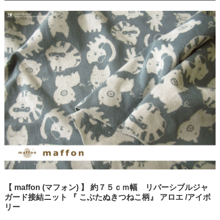
【 maffon (マフォン) 】 約７５ｃｍ幅 リバーシブルジャ
ガード接結ニット 『 こぶたぬきつねこ柄』 アロエ /アイボ
リー