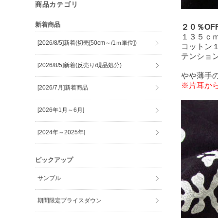
商品カテゴリ
新着商品
２０％O
１３５ｃ
[2026/8/5]新着(切売[50cm～/1ｍ単位])
コットン
テンショ
[2026/8/5]新着(反売り/現品処分)
やや薄手
※片耳か
[2026/7月]新着商品
[2026年1月～6月]
[2024年～2025年]
ピックアップ
サンプル
期間限定プライスダウン