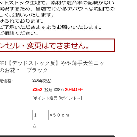
FF!【デッドストック反】やや薄手天竺ニッ
のお花＊ ブラック
売価格:
¥484
(税込)
¥352
20%OFF
(税込 ¥387)
[ポイント還元 3ポイント～]
×５０ｃｍ
△