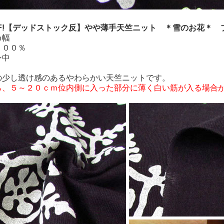
FF!【デッドストック反】やや薄手天竺ニット ＊雪のお花＊ 
ｍ幅
１００％
ン中
の少し透け感のあるやわらかい天竺ニットです。
ら、５～２０ｃｍ位内側に入った部分に薄く白い筋が入る場合