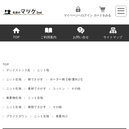
マイページへログイン
カートをみる
TOP
ご利用案内
お問い合せ
サイトマップ
TOP
デッドストック反
ニット地
ニット生地
柄でさがす
ボーダー柄【春/夏向け】
ニット生地
素材でさがす
コットン
その他
春夏物生地
ニット生地
ニット生地
種類でさがす
その他
プライスダウン
ニット生地
春夏向け