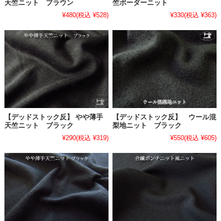
天竺ニット ブラウン
竺ボーダーニット
¥480
(税込 ¥528)
¥330
(税込 ¥363)
【デッドストック反】 やや薄手
【デッドストック反】 ウール混
天竺ニット ブラック
梨地ニット ブラック
¥290
(税込 ¥319)
¥550
(税込 ¥605)