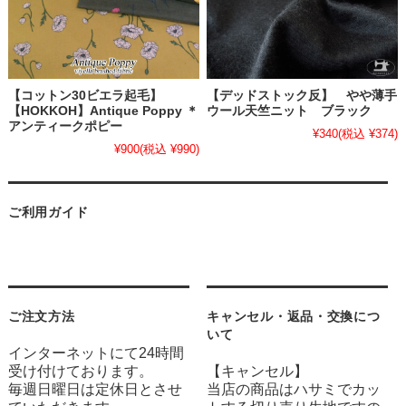
【コットン30ビエラ起毛】
【デッドストック反】 やや薄手
【HOKKOH】Antique Poppy ＊
ウール天竺ニット ブラック
アンティークポピー
¥340
(税込 ¥374)
¥900
(税込 ¥990)
ご利用ガイド
ご注文方法
キャンセル・返品・交換につ
いて
インターネットにて24時間
受け付けております。
【キャンセル】
毎週日曜日は定休日とさせ
当店の商品はハサミでカッ