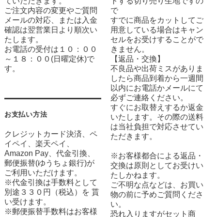
ていただきます。
トする切り売り生地ですの
ご注文内容の変更やご質問
で
メールの対応、または入金
すでに商品をカットしてご
確認は翌営業日より順次い
用意している場合はキャン
たします。
セルをお受けすることがで
お電話の受付は１０：００
きません。
～１８：００(日曜定休)で
【返品・交換】
す。
不良品や出荷ミスがありま
したら商品到着から一週間
以内にお電話かメールにて
必ずご連絡ください。
すぐにお取替えするか返金
お支払い方法
いたします。その際の送料
は当社負担で対応させてい
クレジットカード決済、ペ
ただきます。
イペイ、楽天ペイ、
Amazon Pay、代金引換、
※お客様都合による返品・
郵便振替(ゆうちょ銀行)が
交換は原則としてお受けい
ご利用いただけます。
たしかねます。
※代金引換は手数料として
ご不明な点などは、お買い
別途３３０円（税込）を 貰
物の前に予めご質問くださ
い受けます。
い。
※郵便振替手数料はお客様
恐れ入りますがセット商