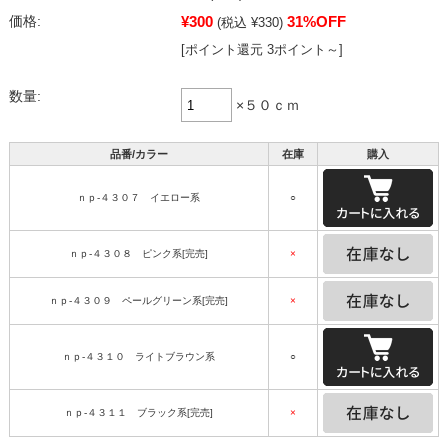
¥300
31%OFF
価格:
(税込 ¥330)
[ポイント還元 3ポイント～]
数量:
×５０ｃｍ
品番/カラー
在庫
購入
ｎｐ-４３０７ イエロー系
○
ｎｐ-４３０８ ピンク系[完売]
×
ｎｐ-４３０９ ペールグリーン系[完売]
×
ｎｐ-４３１０ ライトブラウン系
○
ｎｐ-４３１１ ブラック系[完売]
×