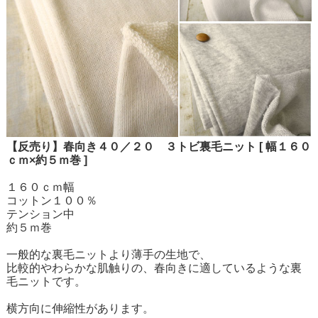
【反売り】春向き４０／２０ ３トビ裏毛ニット [ 幅１６０
ｃｍ×約５ｍ巻 ]
１６０ｃｍ幅
コットン１００％
テンション中
約５ｍ巻
一般的な裏毛ニットより薄手の生地で、
比較的やわらかな肌触りの、春向きに適しているような裏
毛ニットです。
横方向に伸縮性があります。