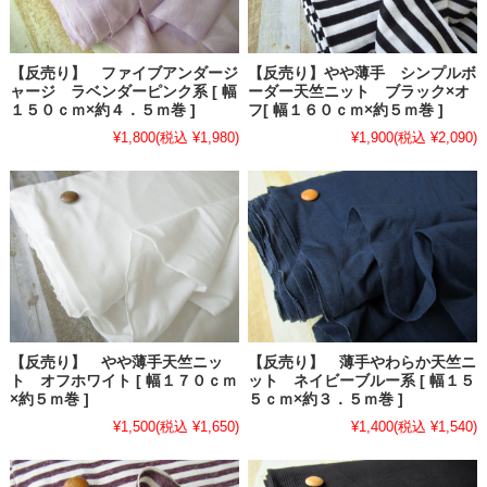
【反売り】 ファイブアンダージ
【反売り】やや薄手 シンプルボ
ャージ ラベンダーピンク系 [ 幅
ーダー天竺ニット ブラック×オ
１５０ｃｍ×約４．５ｍ巻 ]
フ[ 幅１６０ｃｍ×約５ｍ巻 ]
¥1,800
(税込 ¥1,980)
¥1,900
(税込 ¥2,090)
【反売り】 やや薄手天竺ニッ
【反売り】 薄手やわらか天竺ニ
ト オフホワイト [ 幅１７０ｃｍ
ット ネイビーブルー系 [ 幅１５
×約５ｍ巻 ]
５ｃｍ×約３．５ｍ巻 ]
¥1,500
(税込 ¥1,650)
¥1,400
(税込 ¥1,540)