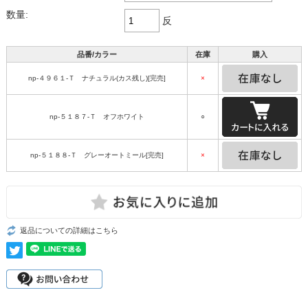
数量:
反
品番/カラー
在庫
購入
np-４９６１-Ｔ ナチュラル(カス残し)[完売]
×
np-５１８７-Ｔ オフホワイト
○
np-５１８８-Ｔ グレーオートミール[完売]
×
返品についての詳細はこちら