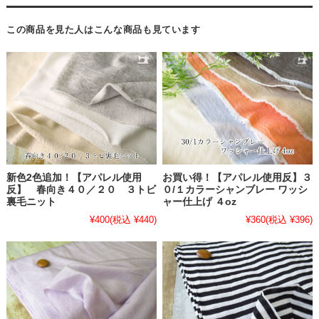
この商品を見た人はこんな商品も見ています
新色2色追加！【アパレル使用
お買い得！【アパレル使用反】３
反】 春向き４０／２０ ３トビ
０/１カラーシャンブレー ワッシ
裏毛ニット
ャー仕上げ ４oz
¥400
(税込 ¥440)
¥360
(税込 ¥396)