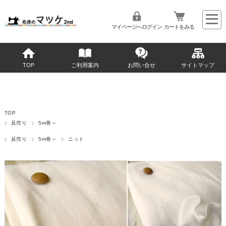
マイページへログイン
カートをみる
TOP
ご利用案内
お問い合せ
サイトマップ
TOP
反売り
5m巻～
反売り
5m巻～
ニット