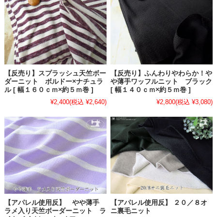
【反売り】スプラッシュ天竺ボー
【反売り】ふんわりやわらか！や
ダーニット ボルドー×ナチュラ
や薄手ワッフルニット ブラック
ル [ 幅１６０ｃｍ×約５ｍ巻 ]
[ 幅１４０ｃｍ×約５ｍ巻 ]
¥2,400
(税込 ¥2,640)
¥2,800
(税込 ¥3,080)
【アパレル使用反】 やや薄手
【アパレル使用反】 ２０／８オ
ラメ入り天竺ボーダーニット ラ
ニ裏毛ニット