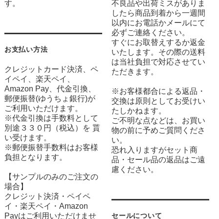
す。
不良品や出荷ミスがありま
したら商品到着から一週間
以内にお電話かメールにて
必ずご連絡ください。
すぐにお取替えするか返金
お支払い方法
いたします。その際の送料
は当社負担で対応させてい
クレジットカード決済、ペ
ただきます。
イペイ、楽天ペイ、
Amazon Pay、代金引換、
※お客様都合による返品・
郵便振替(ゆうちょ銀行)が
交換は原則としてお受けい
ご利用いただけます。
たしかねます。
※代金引換は手数料として
ご不明な点などは、お買い
別途３３０円（税込）を 貰
物の前に予めご質問くださ
い受けます。
い。
※郵便振替手数料はお客様
恐れ入りますがセット商
負担となります。
品・セール品の返品はご遠
慮ください。
【サンプルのみのご注文の
場合】
クレジット決済・ペイペ
イ・楽天ペイ・Amazon
Payはご利用いただけませ
セールについて