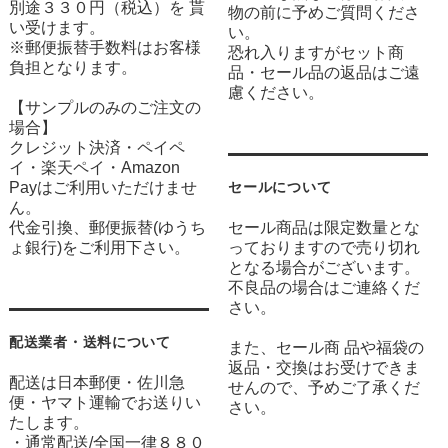
別途３３０円（税込）を 貰
物の前に予めご質問くださ
い受けます。
い。
※郵便振替手数料はお客様
恐れ入りますがセット商
負担となります。
品・セール品の返品はご遠
慮ください。
【サンプルのみのご注文の
場合】
クレジット決済・ペイペ
イ・楽天ペイ・Amazon
Payはご利用いただけませ
セールについて
ん。
代金引換、郵便振替(ゆうち
セール商品は限定数量とな
ょ銀行)をご利用下さい。
っておりますので売り切れ
となる場合がございます。
不良品の場合はご連絡くだ
さい。
配送業者・送料について
また、セール商 品や福袋の
返品・交換はお受けできま
配送は日本郵便・佐川急
せんので、予めご了承くだ
便・ヤマト運輸でお送りい
さい。
たします。
・通常配送/全国一律８８０