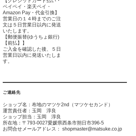
【クレジットカード払い・
ペイペイ・楽天ペイ・
Amazon Pay・
代金引換】
営業日の１４時までのご注
文は５日営業日以内に発送
いたします。
【郵便振替(ゆうちょ銀行)
【前払】】
ご入金を確認した後、５日
営業日以内に発送いたしま
す。
ご連絡先
ショップ名：布地のマツケ2nd（マツケセカンド）
運営責任者：玉岡 淳良
ショップ担当：玉岡 淳良
所在地：〒793-0027愛媛県西条市朔日市396-5
お問合せメールアドレス：
shopmaster@matsuke.co.jp