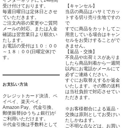
インターネットにて24時間
受け付けております。
【キャンセル】
毎週日曜日は定休日とさせ
当店の商品はハサミでカッ
ていただきます。
トする切り売り生地ですの
ご注文内容の変更やご質問
で
メールの対応、または入金
すでに商品をカットしてご
確認は翌営業日より順次い
用意している場合はキャン
たします。
セルをお受けすることがで
お電話の受付は１０：００
きません。
～１８：００(日曜定休)で
【返品・交換】
す。
不良品や出荷ミスがありま
したら商品到着から一週間
以内にお電話かメールにて
必ずご連絡ください。
すぐにお取替えするか返金
お支払い方法
いたします。その際の送料
は当社負担で対応させてい
クレジットカード決済、ペ
ただきます。
イペイ、楽天ペイ、
Amazon Pay、代金引換、
※お客様都合による返品・
郵便振替(ゆうちょ銀行)が
交換は原則としてお受けい
ご利用いただけます。
たしかねます。
※代金引換は手数料として
ご不明な点などは、お買い