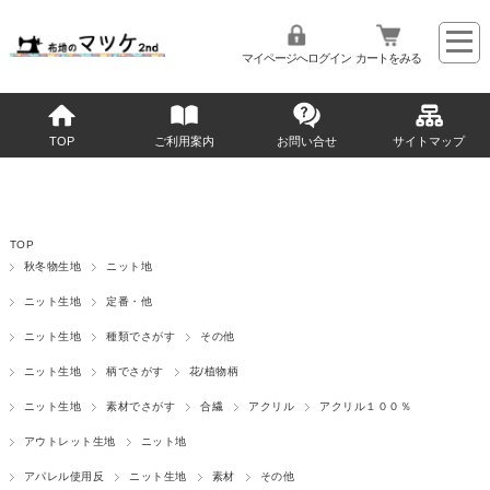
マイページへログイン
カートをみる
TOP
ご利用案内
お問い合せ
サイトマップ
TOP
秋冬物生地
ニット地
ニット生地
定番・他
ニット生地
種類でさがす
その他
ニット生地
柄でさがす
花/植物柄
ニット生地
素材でさがす
合繊
アクリル
アクリル１００％
アウトレット生地
ニット地
アパレル使用反
ニット生地
素材
その他