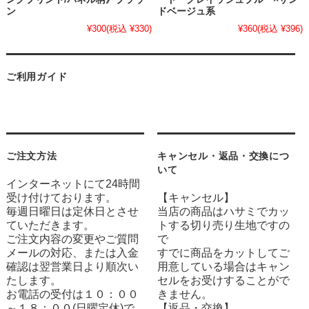
ン
ドベージュ系
¥300
(税込 ¥330)
¥360
(税込 ¥396)
ご利用ガイド
ご注文方法
キャンセル・返品・交換につ
いて
インターネットにて24時間
受け付けております。
【キャンセル】
毎週日曜日は定休日とさせ
当店の商品はハサミでカッ
ていただきます。
トする切り売り生地ですの
ご注文内容の変更やご質問
で
メールの対応、または入金
すでに商品をカットしてご
確認は翌営業日より順次い
用意している場合はキャン
たします。
セルをお受けすることがで
お電話の受付は１０：００
きません。
～１８：００(日曜定休)で
【返品・交換】