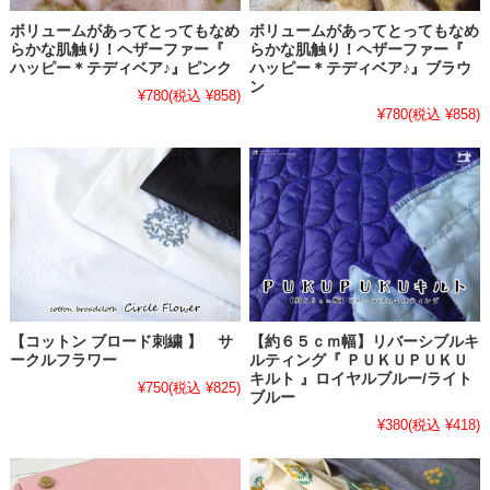
ボリュームがあってとってもなめ
ボリュームがあってとってもなめ
らかな肌触り！ヘザーファー『
らかな肌触り！ヘザーファー『
ハッピー＊テディベア♪』ピンク
ハッピー＊テディベア♪』ブラウ
ン
¥780
(税込 ¥858)
¥780
(税込 ¥858)
【コットン ブロード刺繍 】 サ
【約６５ｃｍ幅】リバーシブルキ
ークルフラワー
ルティング『 ＰＵＫＵＰＵＫＵ
キルト 』ロイヤルブルー/ライト
¥750
(税込 ¥825)
ブルー
¥380
(税込 ¥418)