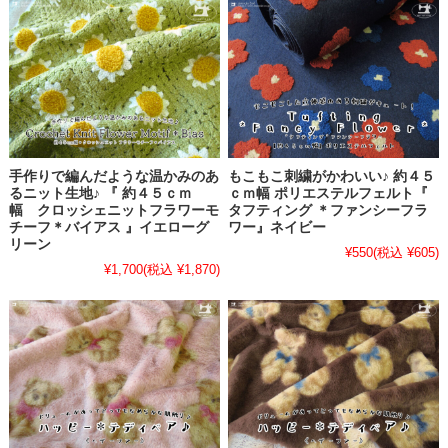
手作りで編んだような温かみのあ
もこもこ刺繍がかわいい♪ 約４５
るニット生地♪ 『 約４５ｃｍ
ｃｍ幅 ポリエステルフェルト『
幅 クロッシェニットフラワーモ
タフティング ＊ファンシーフラ
チーフ＊バイアス 』イエローグ
ワー』ネイビー
リーン
¥550
(税込 ¥605)
¥1,700
(税込 ¥1,870)