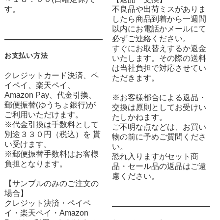
す。
不良品や出荷ミスがありま
したら商品到着から一週間
以内にお電話かメールにて
必ずご連絡ください。
すぐにお取替えするか返金
お支払い方法
いたします。その際の送料
は当社負担で対応させてい
クレジットカード決済、ペ
ただきます。
イペイ、楽天ペイ、
Amazon Pay、代金引換、
※お客様都合による返品・
郵便振替(ゆうちょ銀行)が
交換は原則としてお受けい
ご利用いただけます。
たしかねます。
※代金引換は手数料として
ご不明な点などは、お買い
別途３３０円（税込）を 貰
物の前に予めご質問くださ
い受けます。
い。
※郵便振替手数料はお客様
恐れ入りますがセット商
負担となります。
品・セール品の返品はご遠
慮ください。
【サンプルのみのご注文の
場合】
クレジット決済・ペイペ
イ・楽天ペイ・Amazon