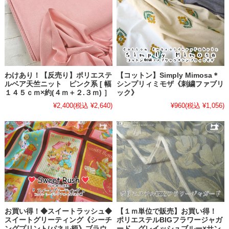
わけあり！【反売り】ポリエステ
【コットン】Simply Mimosa＊
ルベア天竺ニット ピンク系 [ 幅
シンプリィミモザ《刺繍ファブリ
１４５ｃｍ×約(４ｍ＋２.３ｍ) ］
ック》
¥2,400
(税込 ¥2,640)
¥960
(税込 ¥1,056)
お買い得！◆スイートラッシュ◆
【１ｍ単位で販売】お買い得！
スイートグリーティング《シーチ
ポリエステルBIGフラワージャガ
ングプリント/パネル柄》ブラウ
ード グレイッシュブルー×サン