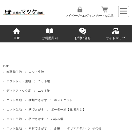
マイページへログイン
カートをみる
TOP
ご利用案内
お問い合せ
サイトマップ
TOP
春夏物生地
ニット生地
アウトレット生地
ニット地
デッドストック反
ニット地
ニット生地
種類でさがす
ポンチニット
ニット生地
柄でさがす
ボーダー柄【春/夏向け】
ニット生地
柄でさがす
パネル柄
ニット生地
素材でさがす
合繊
ポリエステル
その他