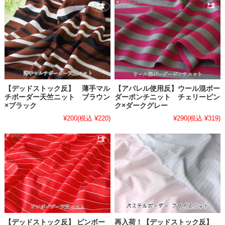
【デッドストック反】 薄手マル
【アパレル使用反】ウール混ボー
チボーダー天竺ニット ブラウン
ダーポンチニット チェリーピン
×ブラック
ク×ダークグレー
¥200
(税込 ¥220)
¥290
(税込 ¥319)
【デッドストック反】 ピンボー
再入荷！【デッドストック反】