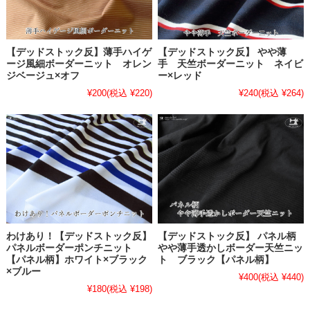
【デッドストック反】薄手ハイゲ
【デッドストック反】 やや薄
ージ風細ボーダーニット オレン
手 天竺ボーダーニット ネイビ
ジベージュ×オフ
ー×レッド
¥200
(税込 ¥220)
¥240
(税込 ¥264)
わけあり！【デッドストック反】
【デッドストック反】 パネル柄
パネルボーダーポンチニット
やや薄手透かしボーダー天竺ニッ
【パネル柄】ホワイト×ブラック
ト ブラック【パネル柄】
×ブルー
¥400
(税込 ¥440)
¥180
(税込 ¥198)