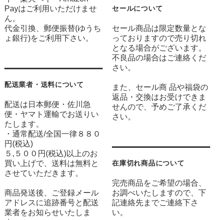
Payはご利用いただけませ
セールについて
ん。
代金引換、郵便振替(ゆうち
セール商品は限定数量とな
ょ銀行)をご利用下さい。
っておりますので売り切れ
となる場合がございます。
不良品の場合はご連絡くだ
さい。
配送業者・送料について
また、セール商 品や福袋の
返品・交換はお受けできま
配送は日本郵便・佐川急
せんので、予めご了承くだ
便・ヤマト運輸でお送りい
さい。
たします。
・通常配送/全国一律８８０
円(税込)
５,５００円(税込)以上のお
買い上げで、送料は無料と
在庫切れ商品について
させていただきます。
完売商品をご希望の場合、
商品発送後、ご登録メール
お調べいたしますので、下
アドレスに追跡番号と配送
記連絡先までご連絡下さ
業者をお知らせいたしま
い。