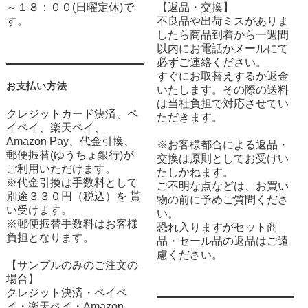
～１８：００(日曜定休)で
【返品・交換】
す。
不良品や出荷ミスがありま
したら商品到着から一週間
以内にお電話かメールにて
必ずご連絡ください。
すぐにお取替えするか返金
お支払い方法
いたします。その際の送料
は当社負担で対応させてい
クレジットカード決済、ペ
ただきます。
イペイ、楽天ペイ、
Amazon Pay、代金引換、
※お客様都合による返品・
郵便振替(ゆうちょ銀行)が
交換は原則としてお受けい
ご利用いただけます。
たしかねます。
※代金引換は手数料として
ご不明な点などは、お買い
別途３３０円（税込）を 貰
物の前に予めご質問くださ
い受けます。
い。
※郵便振替手数料はお客様
恐れ入りますがセット商
負担となります。
品・セール品の返品はご遠
慮ください。
【サンプルのみのご注文の
場合】
クレジット決済・ペイペ
イ・楽天ペイ・Amazon