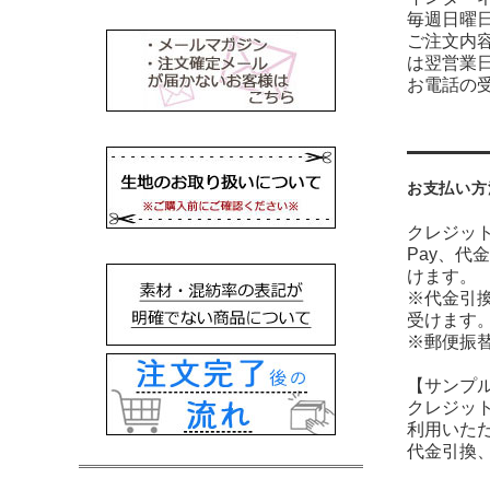
毎週日曜
ご注文内
は翌営業
お電話の受
お支払い方
クレジット
Pay、代
けます。
※代金引
受けます
※郵便振
【サンプ
クレジット
利用いた
代金引換、