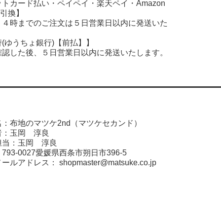
ットカード払い・ペイペイ・楽天ペイ・
Amazon
引換】
１４時までのご注文は５日営業日以内に発送いた
(ゆうちょ銀行)【前払】】
確認した後、５日営業日以内に発送いたします。
：布地のマツケ2nd（マツケセカンド）
者：玉岡 淳良
担当：玉岡 淳良
93-0027愛媛県西条市朔日市396-5
メールアドレス：
shopmaster@matsuke.co.jp