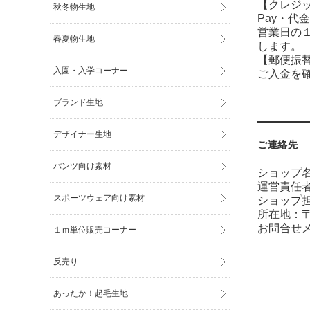
【クレジ
秋冬物生地
Pay・
代金
営業日の
春夏物生地
します。
【郵便振替
入園・入学コーナー
ご入金を
ブランド生地
デザイナー生地
ご連絡先
パンツ向け素材
ショップ名
運営責任
スポーツウェア向け素材
ショップ
所在地：〒7
お問合せ
１ｍ単位販売コーナー
反売り
あったか！起毛生地