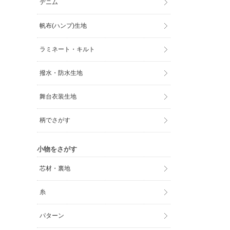
デニム
帆布(ハンプ)生地
ラミネート・キルト
撥水・防水生地
舞台衣装生地
柄でさがす
小物をさがす
芯材・裏地
糸
パターン