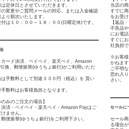
日は定休日とさせていただきます。
当店の商
容の変更やご質問メールの対応、または入金確認
すでに商
日より順次いたします。
をお受け
付は１０：００～１８：００(日曜定休)です。
【返品・
不良品や
にお電話
すぐにお
社負担で
法
※お客様
カード決済、ペイペイ、楽天ペイ、Amazon
かねます
金引換、郵便振替(ゆうちょ銀行)がご利用いただ
ご不明な
恐れ入り
換は手数料として別途３３０円（税込）を 貰い
さい。
。
替手数料はお客様負担となります。
ルのみのご注文の場合】
決済・ペイペイ・楽天ペイ・Amazon Payはご
セールに
だけません。
郵便振替(ゆうちょ銀行)をご利用下さい。
セール商
る場合が