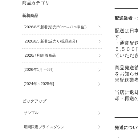
商品カテゴリ
新着商品
配送業者・
[2026/8/5]新着(切売[50cm～/1ｍ単位])
配送は日
す。
[2026/8/5]新着(反売り/現品処分)
・通常配送
５,５００
ていただ
[2026/7月]新着商品
商品発送
[2026年1月～6月]
をお知ら
※配送業
[2024年～2025年]
当店に返
却・再送
ピックアップ
サンプル
期間限定プライスダウン
発送につい