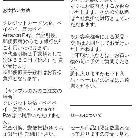
すぐにお取替えするか返金
お支払い方法
いたします。その際の送料
は当社負担で対応させてい
クレジットカード決済、ペ
ただきます。
イペイ、楽天ペイ、
Amazon Pay、代金引換、
※お客様都合による返品・
郵便振替(ゆうちょ銀行)が
交換は原則としてお受けい
ご利用いただけます。
たしかねます。
※代金引換は手数料として
ご不明な点などは、お買い
別途３３０円（税込）を 貰
物の前に予めご質問くださ
い受けます。
い。
※郵便振替手数料はお客様
恐れ入りますがセット商
負担となります。
品・セール品の返品はご遠
慮ください。
【サンプルのみのご注文の
場合】
クレジット決済・ペイペ
イ・楽天ペイ・Amazon
Payはご利用いただけませ
セールについて
ん。
代金引換、郵便振替(ゆうち
セール商品は限定数量とな
ょ銀行)をご利用下さい。
っておりますので売り切れ