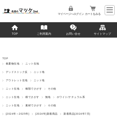
マイページへログイン
カートをみる
TOP
ご利用案内
お問い合せ
サイトマップ
TOP
春夏物生地
ニット生地
デッドストック反
ニット地
アウトレット生地
ニット地
ニット生地
種類でさがす
その他
ニット生地
柄でさがす
無地
ホワイト/ナチュラル系
ニット生地
素材でさがす
その他
[2024年～2025年]
[2024年]新着商品
新着商品[2024年7月]