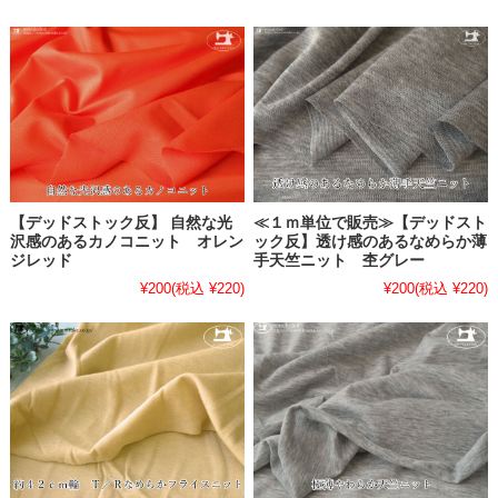
【デッドストック反】 自然な光
≪１ｍ単位で販売≫【デッドスト
沢感のあるカノコニット オレン
ック反】透け感のあるなめらか薄
ジレッド
手天竺ニット 杢グレー
¥200
(税込 ¥220)
¥200
(税込 ¥220)