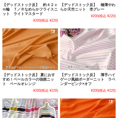
【デッドストック反】 約４２ｃ
【デッドストック反】 極薄やわ
ｍ輪 Ｔ／Ｒなめらかフライスニ
らか天竺ニット 杢グレー
ット ライトマスタード
¥200
(税込 ¥220)
¥200
(税込 ¥220)
【デッドストック反】 夏におす
【デッドストック反】 薄手ハイ
すめ！ペールカラーの強撚ニッ
ゲージ風細ボーダーニット ラベ
ト ペールオレンジ
ンダーピンク×オフ
¥200
(税込 ¥220)
¥200
(税込 ¥220)