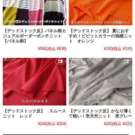
【デッドストック反】パネル柄カ
【デッドストック反】 夏におす
ジュアルボーダーポンチニット
すめ！ビビットカラーの強撚ニッ
【パネル柄】
ト オレンジ
¥580
(税込 ¥638)
¥200
(税込 ¥220)
【デッドストック反】 スムース
【デッドストック反】かなり薄く
ニット レッド
て軽い！杢天竺ニット 杢グレー
¥240
(税込 ¥264)
¥200
(税込 ¥220)