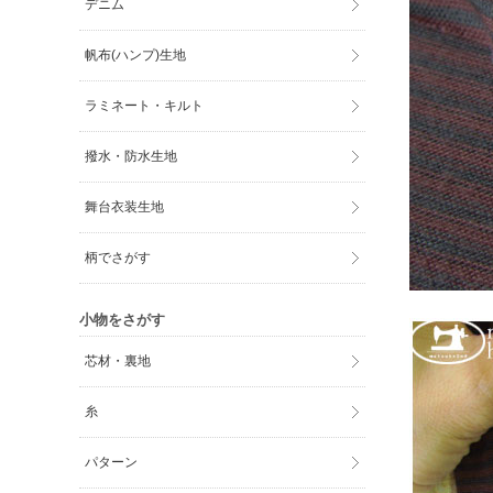
デニム
帆布(ハンプ)生地
ラミネート・キルト
撥水・防水生地
舞台衣装生地
柄でさがす
小物をさがす
芯材・裏地
糸
パターン