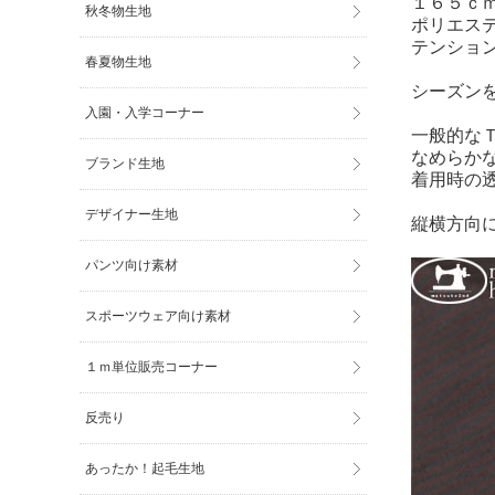
１６５ｃ
秋冬物生地
ポリエス
テンショ
春夏物生地
シーズン
入園・入学コーナー
一般的な
なめらか
ブランド生地
着用時の
デザイナー生地
縦横方向
パンツ向け素材
スポーツウェア向け素材
１ｍ単位販売コーナー
反売り
あったか！起毛生地