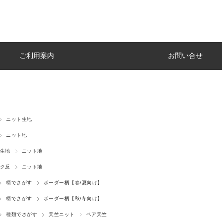
ご利用案内
お問い合せ
ニット生地
ニット地
生地
ニット地
ク反
ニット地
柄でさがす
ボーダー柄【春/夏向け】
柄でさがす
ボーダー柄【秋/冬向け】
種類でさがす
天竺ニット
ベア天竺