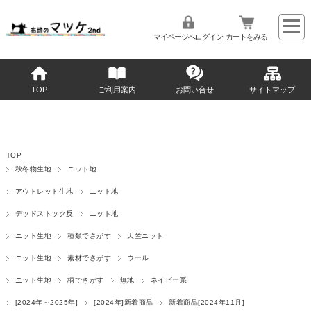
マイページへログイン
カートをみる
TOP
ご利用案内
お問い合せ
サイトマップ
TOP
秋冬物生地
ニット地
アウトレット生地
ニット地
デッドストック反
ニット地
ニット生地
種類でさがす
天竺ニット
ニット生地
素材でさがす
ウール
ニット生地
柄でさがす
無地
ネイビー系
[2024年～2025年]
[2024年]新着商品
新着商品[2024年11月]