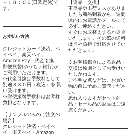
～１８：００(日曜定休)で
【返品・交換】
す。
不良品や出荷ミスがありま
したら商品到着から一週間
以内にお電話かメールにて
必ずご連絡ください。
すぐにお取替えするか返金
お支払い方法
いたします。その際の送料
は当社負担で対応させてい
クレジットカード決済、ペ
ただきます。
イペイ、楽天ペイ、
Amazon Pay、代金引換、
※お客様都合による返品・
郵便振替(ゆうちょ銀行)が
交換は原則としてお受けい
ご利用いただけます。
たしかねます。
※代金引換は手数料として
ご不明な点などは、お買い
別途３３０円（税込）を 貰
物の前に予めご質問くださ
い受けます。
い。
※郵便振替手数料はお客様
恐れ入りますがセット商
負担となります。
品・セール品の返品はご遠
慮ください。
【サンプルのみのご注文の
場合】
クレジット決済・ペイペ
イ・楽天ペイ・Amazon