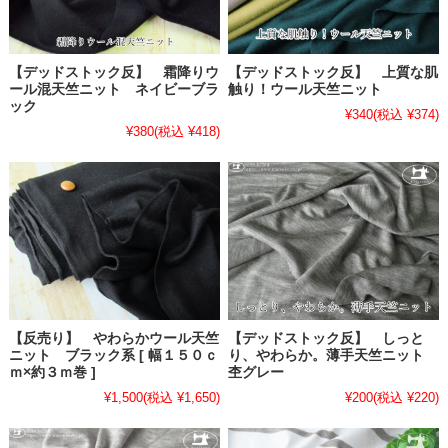
【デッドストック反】 霜降りウ
【デッドストック反】 上質な肌
ール混天竺ニット ネイビーブラ
触り！ウール天竺ニット
ック
¥340
(税込 ¥374)
¥380
(税込 ¥418)
【反売り】 やわらかウール天竺
【デッドストック反】 しっと
ニット ブラック系 [ 幅１５０ｃ
り、やわらか。薄手天竺ニット
ｍ×約３ｍ巻 ]
杢グレー
¥1,500
(税込 ¥1,650)
¥200
(税込 ¥220)