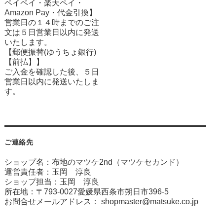
ペイペイ・楽天ペイ・
Amazon Pay・
代金引換】
営業日の１４時までのご注
文は５日営業日以内に発送
いたします。
【郵便振替(ゆうちょ銀行)
【前払】】
ご入金を確認した後、５日
営業日以内に発送いたしま
す。
ご連絡先
ショップ名：布地のマツケ2nd（マツケセカンド）
運営責任者：玉岡 淳良
ショップ担当：玉岡 淳良
所在地：〒793-0027愛媛県西条市朔日市396-5
お問合せメールアドレス：
shopmaster@matsuke.co.jp