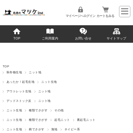
マイページへログイン
カートをみる
TOP
ご利用案内
お問い合せ
サイトマップ
TOP
秋冬物生地
ニット地
あったか！起毛生地
ニット生地
アウトレット生地
ニット地
デッドストック反
ニット地
ニット生地
種類でさがす
その他
ニット生地
種類でさがす
起毛ニット
裏起毛ニット
ニット生地
柄でさがす
無地
ネイビー系