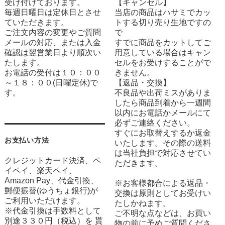
受け付けております。
【キャンセル】
毎週日曜日は定休日とさせ
当店の商品はハサミでカッ
ていただきます。
トする切り売り生地ですの
ご注文内容の変更やご質問
で
メールの対応、または入金
すでに商品をカットしてご
確認は翌営業日より順次い
用意している場合はキャン
たします。
セルをお受けすることがで
お電話の受付は１０：００
きません。
～１８：００(日曜定休)で
【返品・交換】
す。
不良品や出荷ミスがありま
したら商品到着から一週間
以内にお電話かメールにて
必ずご連絡ください。
すぐにお取替えするか返金
お支払い方法
いたします。その際の送料
は当社負担で対応させてい
クレジットカード決済、ペ
ただきます。
イペイ、楽天ペイ、
Amazon Pay、代金引換、
※お客様都合による返品・
郵便振替(ゆうちょ銀行)が
交換は原則としてお受けい
ご利用いただけます。
たしかねます。
※代金引換は手数料として
ご不明な点などは、お買い
別途３３０円（税込）を 貰
物の前に予めご質問くださ