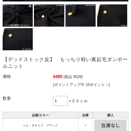
【デッドストック反】 もっちり軽い裏起毛ダンボー
ルニット
¥480
価格:
(税込 ¥528)
[ポイントアップ中 10ポイント～]
数量:
×５０ｃｍ
品番/カラー
在庫
購入
ｎｐ－８６１３ ブラック
×