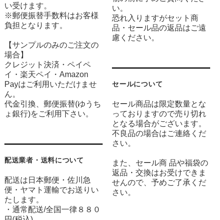
い受けます。
い。
※郵便振替手数料はお客様
恐れ入りますがセット商
負担となります。
品・セール品の返品はご遠
慮ください。
【サンプルのみのご注文の
場合】
クレジット決済・ペイペ
イ・楽天ペイ・Amazon
Payはご利用いただけませ
セールについて
ん。
代金引換、郵便振替(ゆうち
セール商品は限定数量とな
ょ銀行)をご利用下さい。
っておりますので売り切れ
となる場合がございます。
不良品の場合はご連絡くだ
さい。
配送業者・送料について
また、セール商 品や福袋の
返品・交換はお受けできま
配送は日本郵便・佐川急
せんので、予めご了承くだ
便・ヤマト運輸でお送りい
さい。
たします。
・通常配送/全国一律８８０
円(税込)